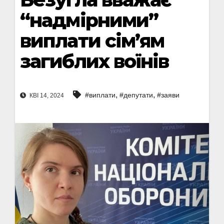
“надмірними”
виплати сім’ям
загиблих воїнів
,
,
#виплати
#депутати
#заяви
КВІ 14, 2024