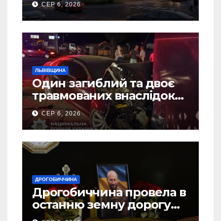
СЕР 6, 2026
ЛЬВІВЩИНА
Один загиблий та двоє
травмованих внаслідок
ДТП на Самбірщині
СЕР 6, 2026
ДРОГОБИЧЧИНА
Дрогобиччина провела в
останню земну дорогу
свого Захисника – Олега