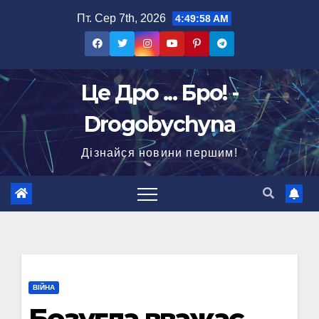
Перейти
Пт. Сер 7th, 2026
4:49:59 AM
до
вмісту
Це Дро ... Бро! -
Drogobychyna
Дізнайся новини першим!
ВІЙНА
Безугла вважає