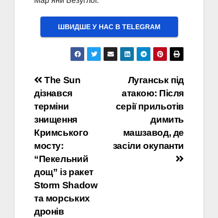
Мар’яни Безуглої.
ШВИДШЕ У НАС В ТELEGRAM
Навігація
The Sun
Луганськ під
дізнався
атакою: Після
записів
терміни
серії прильотів
знищення
димить
Кримського
машзавод, де
мосту:
засіли окупанти
“Пекельний
дощ” із ракет
Storm Shadow
та морських
дронів