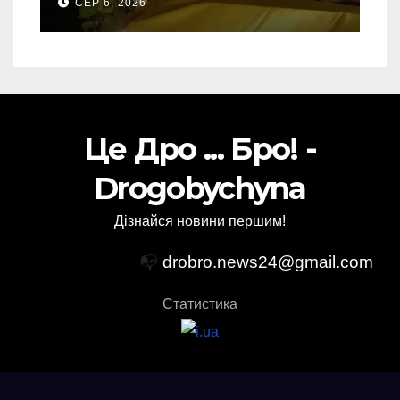
СЕР 6, 2026
Торського
Це Дро ... Бро! -
Drogobychyna
Дізнайся новини першим!
📭
drobro.news24@gmail.com
Статистика