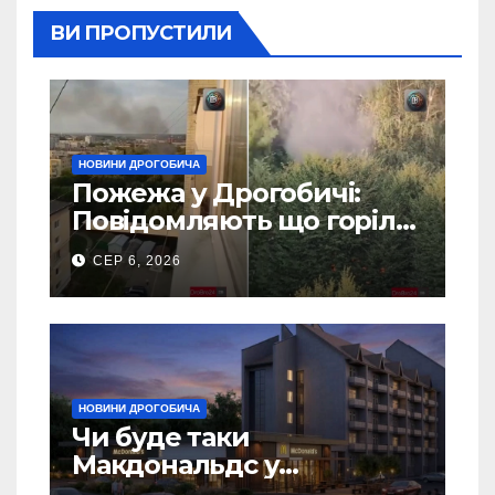
ВИ ПРОПУСТИЛИ
НОВИНИ ДРОГОБИЧА
Пожежа у Дрогобичі:
Повідомляють що горіло
5 гаражів (Відео)
СЕР 6, 2026
НОВИНИ ДРОГОБИЧА
Чи буде таки
Макдональдс у
Дрогобичі? (Фото)