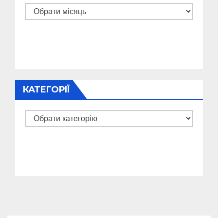
Архіви
КАТЕГОРІЇ
Категорії