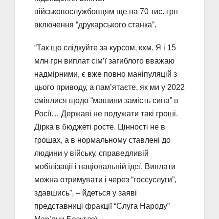
військовослужбовцям ще на 70 тис. грн –
включення “друкарського станка”.
“Так що слідкуйте за курсом, кхм. Я і 15
млн грн виплат сім’ї загиблого вважаю
надмірними, є вже повно маніпуляцій з
цього приводу, а пам’ятаєте, як ми у 2022
сміялися щодо “машини замість сина” в
Росії… Державі не подужати такі гроші.
Дірка в бюджеті росте. Цінності не в
грошах, а в нормальному ставлені до
людини у війську, справедливій
мобілізації і національній ідеї. Виплати
можна отримувати і через “госсуслуги”,
здавшись”, – йдеться у заяві
представниці фракції “Слуга Народу”