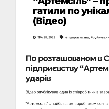
“Артемсіль” – п
гатили по унік
(Відео)
,
#підприємства
#руйнуван
ТРА 28, 2022
По розташованом в С
підприєвству “Артем
ударів
Відео опублікував один із співробітників зав
“Артемсоль” є найбільшим виробником солі в У