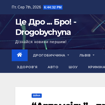
Перейти
Пт. Сер 7th, 2026
6:44:33 PM
до
вмісту
Це Дро ... Бро! -
Drogobychyna
Дізнайся новини першим!
ДРОГОБИЧЧИНА
ЛЬВІВ
ЗДОРОВ’Я
АВТО
ШОУ
КРИМІН
ВІЙНА