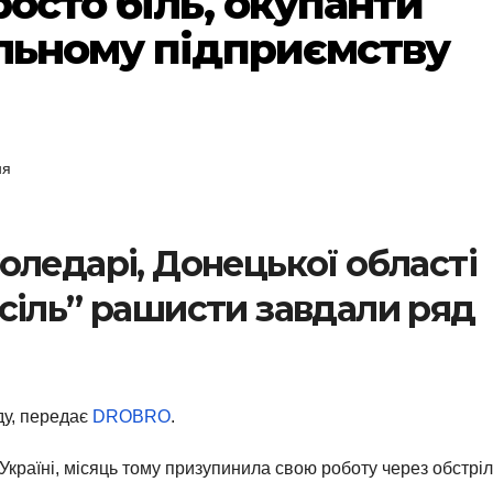
росто біль, окупанти
альному підприємству
ня
оледарі, Донецької області
сіль” рашисти завдали ряд
оду, передає
DROBRO
.
країні, місяць тому призупинила свою роботу через обстріл 