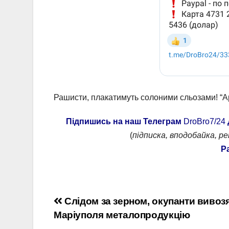
Рашисти, плакатимуть солоними сльозами! “А
Підпишись на наш Телеграм
DroBro7/24
(
підписка, вподобайка, р
Р
Навігація
Слідом за зерном, окупанти вивозя
Маріуполя металопродукцію
записів