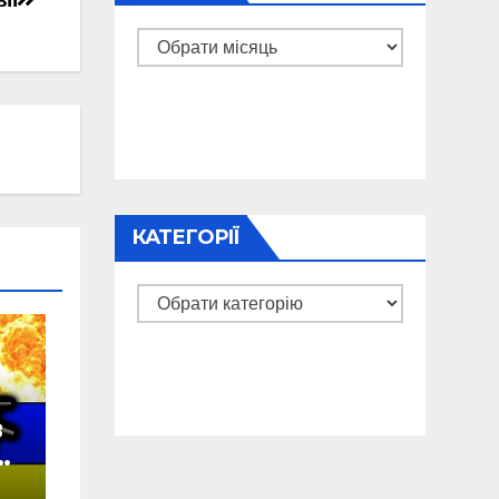
Архіви
КАТЕГОРІЇ
Категорії
в
у
а