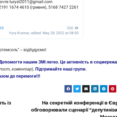
ртемсоль” – відбудуємо!
Допомогти нашим ЗМІ легко. Це активність в соцмережа
епост, коментар
).
Підтримайте наші групи.
азом до перемоги!!!
ть із
На секретній конференції в Єв
обговорювали сценарії “депутиніза
Москов