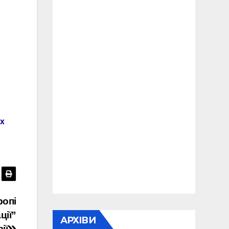
х
ропі
ції”
АРХІВИ
ії