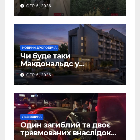
5 гаражів (Відео)
СЕР 6, 2026
НОВИНИ ДРОГОБИЧА
Чи буде таки
Макдональдс у
Дрогобичі? (Фото)
СЕР 6, 2026
ЛЬВІВЩИНА
Один загиблий та двоє
травмованих внаслідок