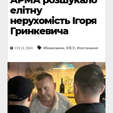
елітну
нерухомість Ігоря
Гринкевича
,
,
#бізнесмени
#ЗСУ
#постачання
СІЧ 12, 2024