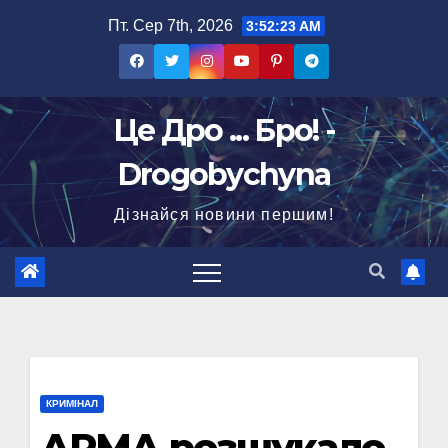
Перейти
Пт. Сер 7th, 2026
3:52:24 AM
до
вмісту
Це Дро ... Бро! -
Drogobychyna
Дізнайся новини першим!
КРИМІНАЛ
АРМА розшукало