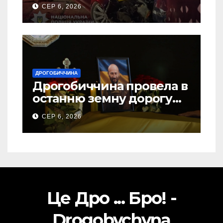
ДТП на Самбірщині
СЕР 6, 2026
ДРОГОБИЧЧИНА
Дрогобиччина провела в
останню земну дорогу
свого Захисника – Олега
СЕР 6, 2026
Торського
Це Дро ... Бро! -
Drogobychyna