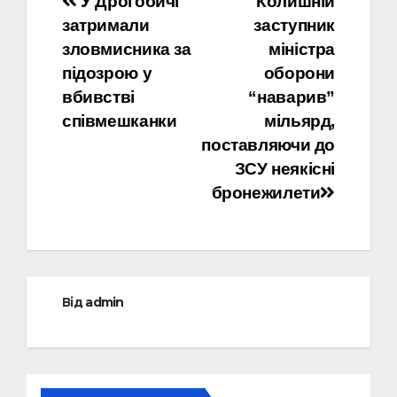
Навігація
У Дрогобичі
Колишній
затримали
заступник
записів
зловмисника за
міністра
підозрою у
оборони
вбивстві
“наварив”
співмешканки
мільярд,
поставляючи до
ЗСУ неякісні
бронежилети
Від
admin