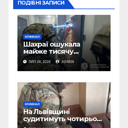
ПОДІБНІ ЗАПИСИ
КРИМІНАЛ
Шахраї ошукала
майже тисячу
українців на понад
ЛИП 28, 2026
ADMIN
мільйон доларів (Фото,
Відео)
КРИМІНАЛ
На Львівщині
судитимуть чотирьох
чоловіків за