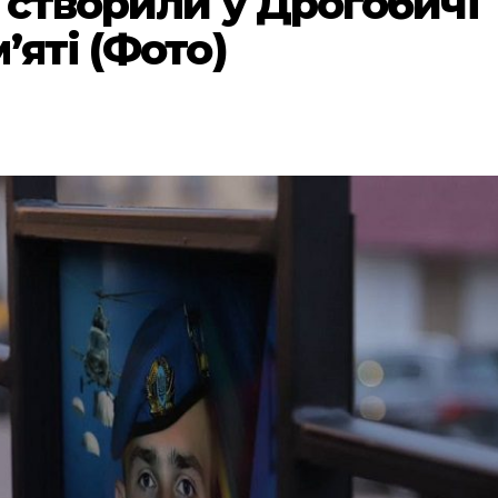
у створили у Дрогобичі
’яті (Фото)