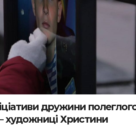
ніціативи дружини полеглог
 – художниці Христини