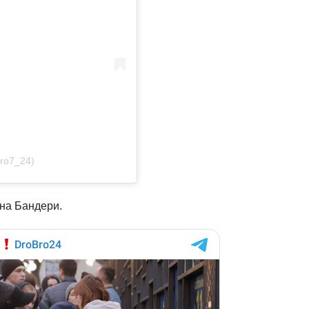
ro7_24)
ана Бандери.