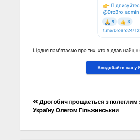
Щодня памʼятаємо про тих, хто віддав найцінн
Вподобайте нас у 
Навігація
Дрогобич прощається з полеглим 
Україну Олегом Гільжинськии
записів