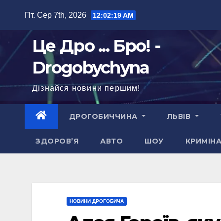
Перейти
Пт. Сер 7th, 2026
12:02:21 AM
до
вмісту
Це Дро ... Бро! -
Drogobychyna
Дізнайся новини першим!
ДРОГОБИЧЧИНА
ЛЬВІВ
ЗДОРОВ’Я
АВТО
ШОУ
КРИМІН
НОВИНИ ДРОГОБИЧА