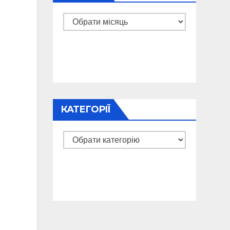
Архіви
КАТЕГОРІЇ
Категорії