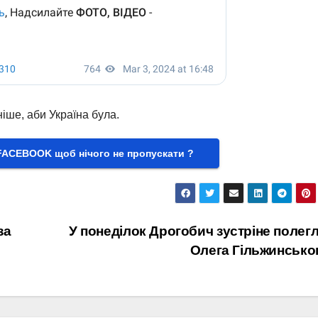
іше, аби Україна була.
FACEBOOK щоб нічого не пропускати ?
за
У понеділок Дрогобич зустріне полег
Олега Гільжинсько