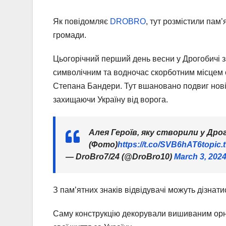
Як повідомляє
DROBRO
, тут розмістили пам
громади.
Цьогорічний перший день весни у Дрогобичі з
символічним та водночас скорботним місцем ст
Степана Бандери. Тут вшановано подвиг новітн
захищаючи Україну від ворога.
Алея Героїв, яку створили у Дро
(Фото)
https://t.co/SVB6hAT6to
pic.
— DroBro7/24 (@DroBro10)
March 3, 202
З пам’ятних знаків відвідувачі можуть дізнат
Саму конструкцію декорували вишиваним орна