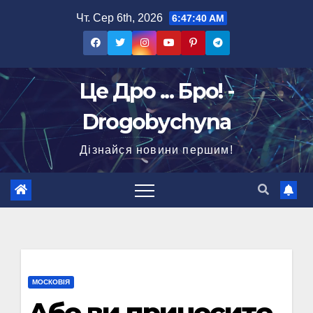
Перейти
Чт. Сер 6th, 2026
6:47:41 AM
до
вмісту
Це Дро ... Бро! -
Drogobychyna
Дізнайся новини першим!
МОСКОВІЯ
Або ви приносите