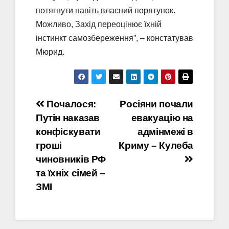
потягнути навіть власний порятунок.
Можливо, Захід переоцінює їхній
інстинкт самозбереження”, – констатував
Мюрид.
Навігація
Почалося:
Росіяни почали
Путін наказав
евакуацію на
записів
конфіскувати
адмінмежі в
гроші
Криму – Кулеба
чиновників РФ
та їхніх сімей –
ЗМІ