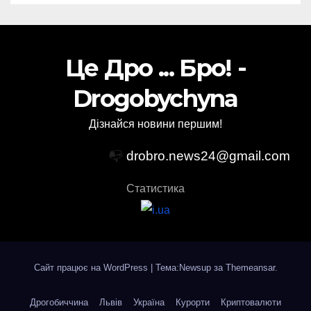
Це Дро ... Бро! -
Drogobychyna
Дізнайся новини першим!
📭
drobro.news24@gmail.com
Статистика
Сайт працює на WordPress
|
Тема:Newsup за
Themeansar
.
Дрогобиччина
Львів
Україна
Курорти
Криптовалюти