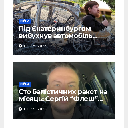
ВІЙНА
Під Єкатеринбургом
вибухнув автомобіль
голови компанії-
СЕР 5, 2026
виробника дронів “Упир”
– перші подробиці
ВІЙНА
Сто балістичних ракет на
місяць: Сергій “Флеш”
закликав українців
СЕР 5, 2026
готуватися до гіршого