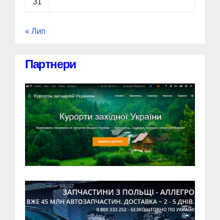
31
« Лип
Партнери