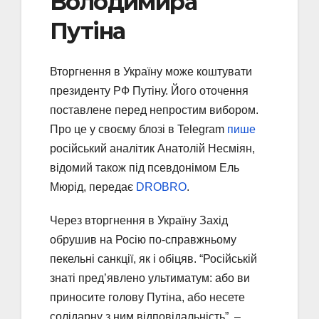
Володимира
Путіна
Вторгнення в Україну може коштувати
президенту РФ Путіну. Його оточення
поставлене перед непростим вибором.
Про це у своєму блозі в Telegram
пише
російський аналітик Анатолій Несміян,
відомий також під псевдонімом Ель
Мюрід, передає
DROBRO
.
Через вторгнення в Україну Захід
обрушив на Росію по-справжньому
пекельні санкції, як і обіцяв. “Російській
знаті пред’явлено ультиматум: або ви
приносите голову Путіна, або несете
солідарну з ним відповідальність”, –