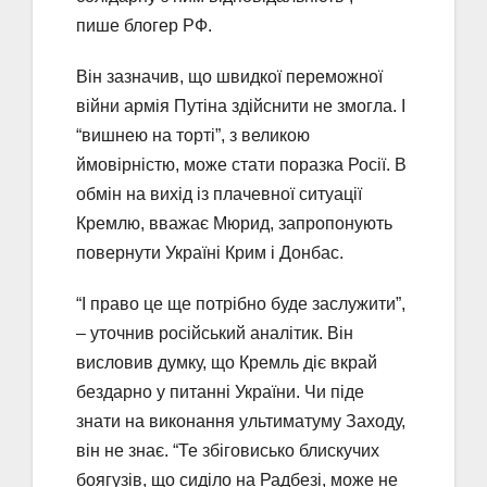
пише блогер РФ.
Він зазначив, що швидкої переможної
війни армія Путіна здійснити не змогла. І
“вишнею на торті”, з великою
ймовірністю, може стати поразка Росії. В
обмін на вихід із плачевної ситуації
Кремлю, вважає Мюрид, запропонують
повернути Україні Крим і Донбас.
“І право це ще потрібно буде заслужити”,
– уточнив російський аналітик. Він
висловив думку, що Кремль діє вкрай
бездарно у питанні України. Чи піде
знати на виконання ультиматуму Заходу,
він не знає. “Те збіговисько блискучих
боягузів, що сиділо на Радбезі, може не