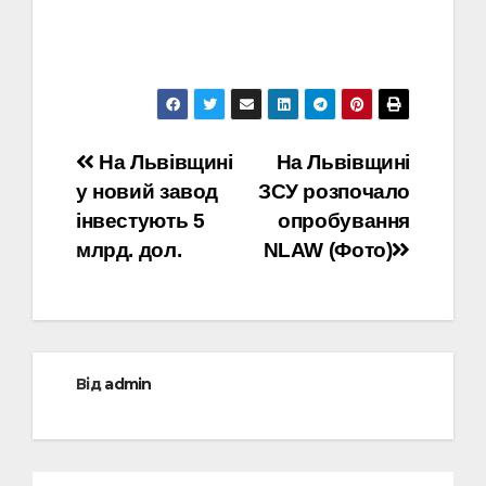
Навігація
На Львівщині
На Львівщині
у новий завод
ЗСУ розпочало
записів
інвестують 5
опробування
млрд. дол.
NLAW (Фото)
Від
admin