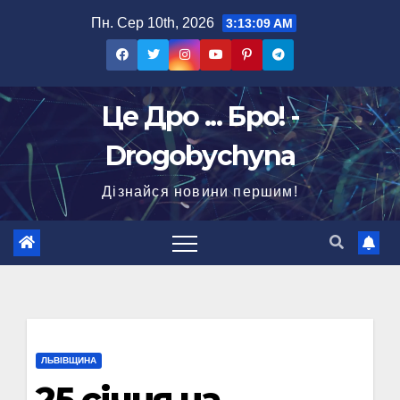
Перейти
Пн. Сер 10th, 2026
3:13:10 AM
до
вмісту
Це Дро ... Бро! -
Drogobychyna
Дізнайся новини першим!
ЛЬВІВЩИНА
25 січня на