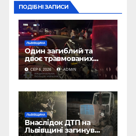
ПОДІБНІ ЗАПИСИ
ЛЬВІВЩИНА
Один загиблий та
двоє травмованих
внаслідок ДТП на
СЕР 6, 2026
ADMIN
Самбірщині
ЛЬВІВЩИНА
Внаслідок ДТП на
Львівщині загинув