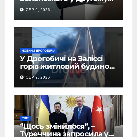
турі виборів президента
СЕР 9, 2026
України – новий рейтинг
SOCIS
НОВИНИ ДРОГОБИЧА
У Дрогобичі на Заліссі
горів житловий будинок
(Відео)
СЕР 9, 2026
СВІТ
“Щось змінилося”, –
Туреччина запросила у