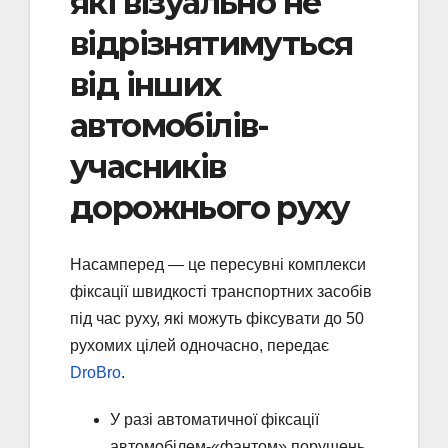
які візуально не
відрізнятимуться
від інших
автомобілів-
учасників
дорожнього руху
Насамперед — це пересувні комплекси
фіксації швидкості транспортних засобів
під час руху, які можуть фіксувати до 50
рухомих цілей одночасно, передає
DroBro
.
У разі автоматичної фіксації
автомобілем-«фантом» порушень