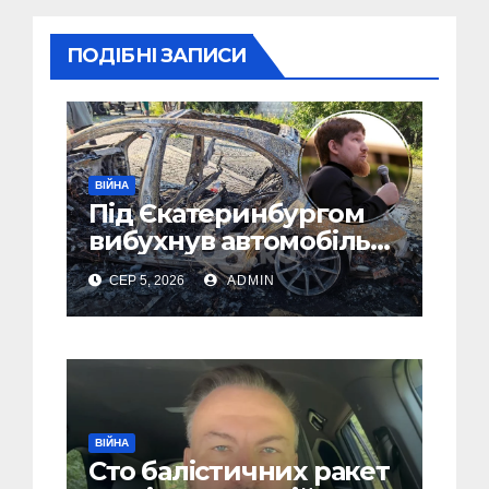
ПОДІБНІ ЗАПИСИ
ВІЙНА
Під Єкатеринбургом
вибухнув автомобіль
голови компанії-
СЕР 5, 2026
ADMIN
виробника дронів
“Упир” – перші
подробиці
ВІЙНА
Сто балістичних ракет