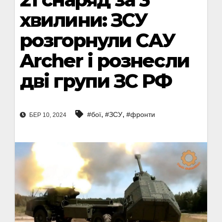
хвилини: ЗСУ
розгорнули САУ
Archer і рознесли
дві групи ЗС РФ
,
,
#бої
#ЗСУ
#фронти
БЕР 10, 2024