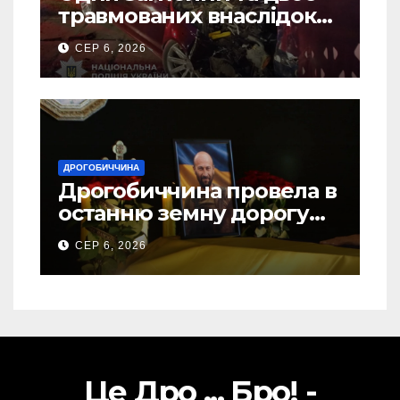
травмованих внаслідок
ДТП на Самбірщині
СЕР 6, 2026
ДРОГОБИЧЧИНА
Дрогобиччина провела в
останню земну дорогу
свого Захисника – Олега
СЕР 6, 2026
Торського
Це Дро ... Бро! -