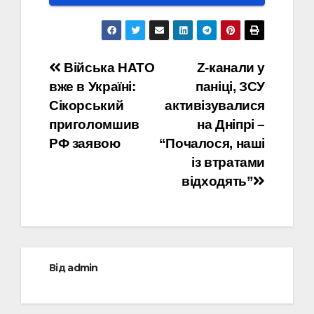
Навігація
Війська НАТО
Z-канали у
вже в Україні:
паніці, ЗСУ
записів
Сікорський
активізувалися
приголомшив
на Дніпрі –
РФ заявою
“Почалося, наші
із втратами
відходять”
Від
admin