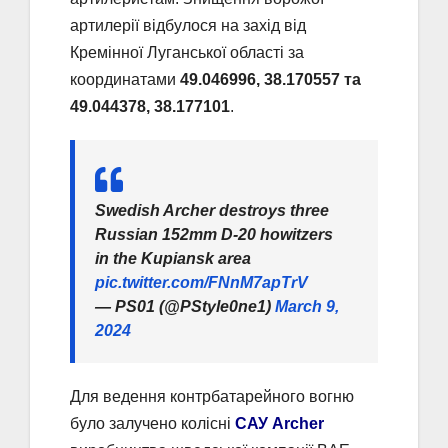
артилерії відбулося на захід від
Кремінної Луганської області за
координатами
49.046996, 38.170557 та
49.044378, 38.177101
.
Swedish Archer destroys three
Russian 152mm D-20 howitzers
in the Kupiansk area
pic.twitter.com/FNnM7apTrV
— PS01 (@PStyle0ne1)
March 9,
2024
Для ведення контрбатарейного вогню
було залучено колісні
САУ Archer