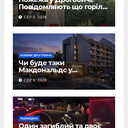
Повідомляють що горіло
5 гаражів (Відео)
СЕР 6, 2026
НОВИНИ ДРОГОБИЧА
Чи буде таки
Макдональдс у
Дрогобичі? (Фото)
СЕР 6, 2026
ЛЬВІВЩИНА
Один загиблий та двоє