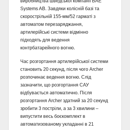
виробництва шведської компанії BAE
Systems AB. Завдяки колісній базі та
скорострільній 155-мм/52 гарматі з
автоматом перезаряджання,
артилерійські системи відмінно
підходять для ведення
контрбатарейного вогню.
Час розгортання артилерійської системи
становить 20 секунд, після чого Archer
розпочинає ведення вогню. Слід
зазначити, що розгортання САУ
відбувається автоматично. Після
розгортання Archer здатний за 20 секунд
зробити 3 постріли, а за 3 хвилини –
випустити весь боєкомплект в
автоматизованому укладанні в 21