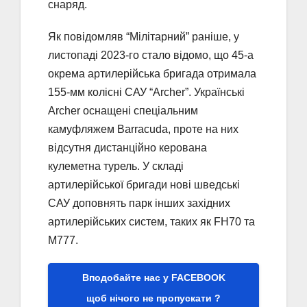
снаряд.
Як повідомляв “Мілітарний” раніше, у
листопаді 2023-го стало відомо, що 45-а
окрема артилерійська бригада отримала
155-мм колісні САУ “Archer”. Українські
Archer оснащені спеціальним
камуфляжем Barracuda, проте на них
відсутня дистанційно керована
кулеметна турель. У складі
артилерійської бригади нові шведські
САУ доповнять парк інших західних
артилерійських систем, таких як FH70 та
М777.
Вподобайте нас у FACEBOOK
щоб нічого не пропускати ?