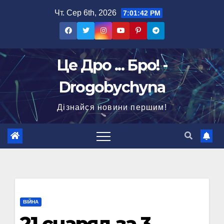
Перейти
Чт. Сер 6th, 2026
7:01:43 PM
до
вмісту
Це Дро ... Бро! -
Drogobychyna
Дізнайся новини першим!
ВІЙНА
21 снаряд за 3