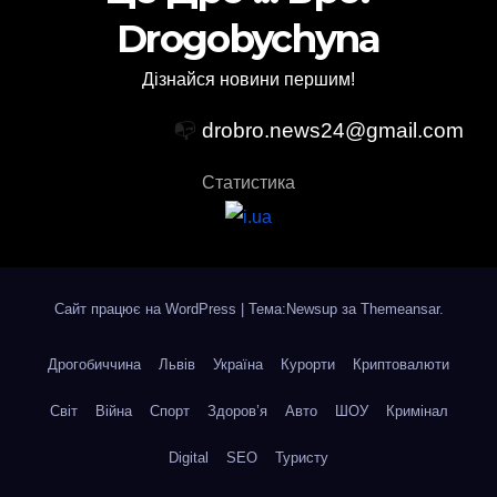
Drogobychyna
Дізнайся новини першим!
📭
drobro.news24@gmail.com
Статистика
Сайт працює на WordPress
|
Тема:Newsup за
Themeansar
.
Дрогобиччина
Львів
Україна
Курорти
Криптовалюти
Світ
Війна
Спорт
Здоров’я
Авто
ШОУ
Кримінал
Digital
SEO
Туристу