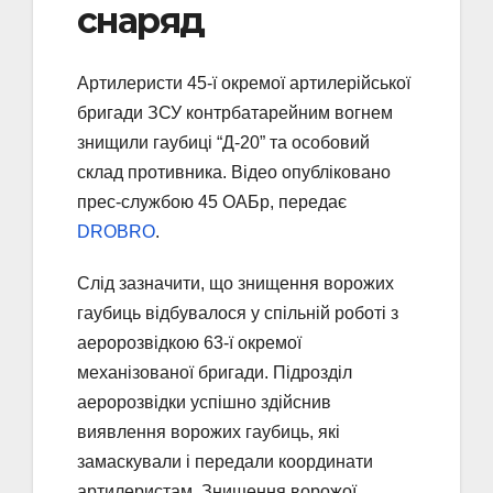
снаряд
Артилеристи 45-ї окремої артилерійської
бригади ЗСУ контрбатарейним вогнем
знищили гаубиці “Д-20” та особовий
склад противника. Відео опубліковано
прес-службою 45 ОАБр, передає
DROBRO
.
Слід зазначити, що знищення ворожих
гаубиць відбувалося у спільній роботі з
аеророзвідкою 63-ї окремої
механізованої бригади. Підрозділ
аеророзвідки успішно здійснив
виявлення ворожих гаубиць, які
замаскували і передали координати
артилеристам. Знищення ворожої