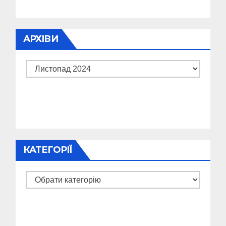
АРХІВИ
Архіви
КАТЕГОРІЇ
Категорії