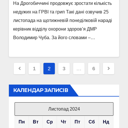
На Дрогобиччині продовжує зростати кількість
недужих на ГРВІ та грип Такі дані озвучив 25
листопада на щотижневій понеділковій нараді
керівник відділу охорони здоров’я ДМР
Володимир Чуба. За його словами –…
Пагінація
1
2
3
…
6
записів
КАЛЕНДАР ЗАПИСІВ
Листопад 2024
Пн
Вт
Ср
Чт
Пт
Сб
Нд