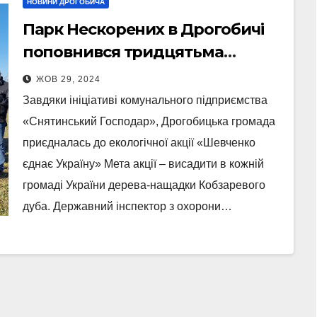
НОВИНИ ДРОГОБИЧА
Парк Нескорених в Дрогобичі
поповнився тридцятьма
молодими саджанцями (Фото)
ЖОВ 29, 2024
Завдяки ініціативі комунального підприємства
«Снятинський Господар», Дрогобицька громада
приєдналась до екологічної акції «Шевченко
єднає Україну» Мета акції – висадити в кожній
громаді України дерева-нащадки Кобзаревого
дуба. Державний інспектор з охорони…