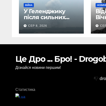
ВІЙНА
НОВИН
У Геленджику
Від
після сильних
Віч
вибухів почалася
бой
СЕР 8, 2026
СЕР
масова евакуація
Вас
Іва
Ста
Це Дро ... Бро! - Drog
Дізнайся новини першим!
📭
dr
Статистика