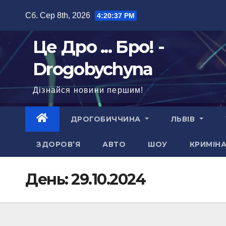
Перейти
Сб. Сер 8th, 2026
4:20:39 PM
до
вмісту
Це Дро ... Бро! -
Drogobychyna
Дізнайся новини першим!
ДРОГОБИЧЧИНА
ЛЬВІВ
ЗДОРОВ’Я
АВТО
ШОУ
КРИМІН
День:
29.10.2024