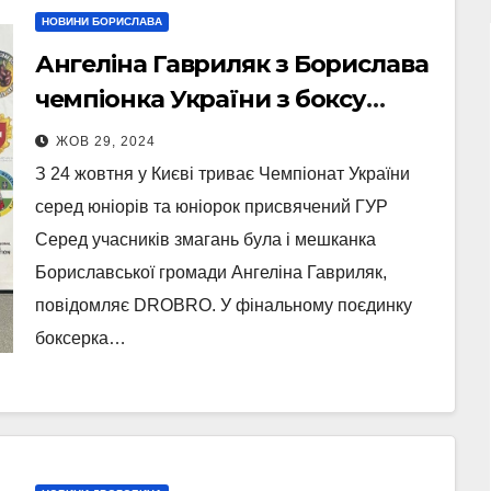
НОВИНИ БОРИСЛАВА
Ангеліна Гавриляк з Борислава
чемпіонка України з боксу
(Фото)
ЖОВ 29, 2024
З 24 жовтня у Києві триває Чемпіонат України
серед юніорів та юніорок присвячений ГУР
Серед учасників змагань була і мешканка
Бориславської громади Ангеліна Гавриляк,
повідомляє DROBRO. У фінальному поєдинку
боксерка…