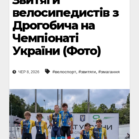
велосипедистів з
Дрогобича на
Чемпіонаті
України (Фото)
,
,
#велоспорт
#звитяги
#змагання
ЧЕР 8, 2026