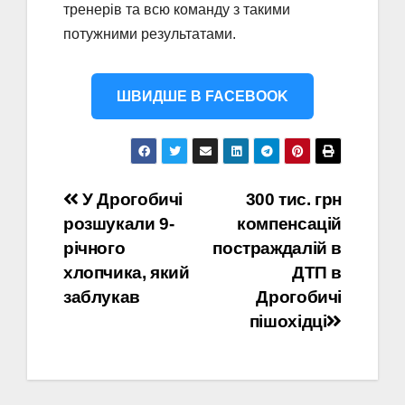
тренерів та всю команду з такими
потужними результатами.
ШВИДШЕ В FACEBOOK
Навігація
У Дрогобичі
300 тис. грн
розшукали 9-
компенсацій
записів
річного
постраждалій в
хлопчика, який
ДТП в
заблукав
Дрогобичі
пішохідці