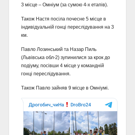
3 місце – Омніум (за сумою 4-х етапів).
Також Настя посіла почесне 5 місце в
індивідуальній гонці переслідування на 3
км.
Павло Лозинський та Назар Пиль
(Львівська обл-2) зупинилися за крок до
подіуму, посівши 4 місце у командній
гонці переслідування.
Також Павло зайняв 9 місце в Омніумі.