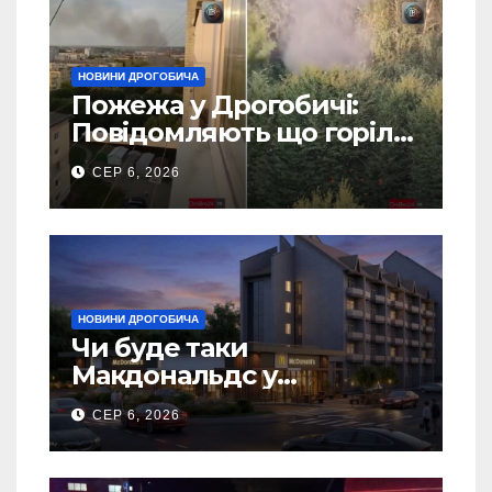
НОВИНИ ДРОГОБИЧА
Пожежа у Дрогобичі:
Повідомляють що горіло
5 гаражів (Відео)
СЕР 6, 2026
НОВИНИ ДРОГОБИЧА
Чи буде таки
Макдональдс у
Дрогобичі? (Фото)
СЕР 6, 2026