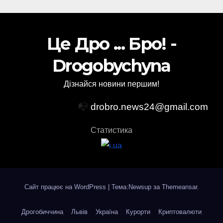
Це Дро ... Бро! -
Drogobychyna
Дізнайся новини першим!
📭
drobro.news24@gmail.com
Статистика
Сайт працює на WordPress
|
Тема:Newsup за
Themeansar
.
Дрогобиччина
Львів
Україна
Курорти
Криптовалюти