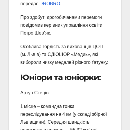
передає
DROBRO
.
Про здобуті дрогобичанами перемоги
повідомив керівник управління освіти
Петро Шев’як.
Особлива гордість за вихованців ЦОП
(м. Львів) та СДЮШОР «Медик», які
вибороли низку медалей різного ґатунку.
Юніори та юніорки:
Артур Стеців:
1 місце – командна гонка
переслідування на 4 км (у складі збірної
Львівщини). Середня швидкість
переможців вражає — 55,32 км/год!