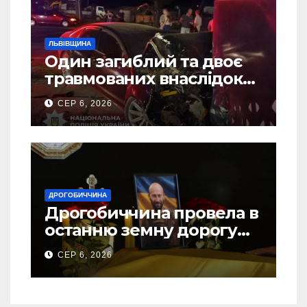
ЛЬВІВЩИНА
Один загиблий та двоє
травмованих внаслідок
ДТП на Самбірщині
СЕР 6, 2026
ДРОГОБИЧЧИНА
Дрогобиччина провела в
останню земну дорогу
свого Захисника – Олега
СЕР 6, 2026
Торського