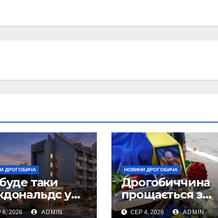
И ДРОГОБИЧА
НОВИНИ ДРОГОБИЧА
буде таки
Дрогобиччина
кдональдс у
прощається з
огобичі?
полеглим Воїн
 6, 2026
ADMIN
СЕР 4, 2026
ADMIN