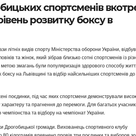
бицьких спортсменів вкотр
івень розвитку боксу в
ази літніх видів спорту Міністерства оборони України, відбу
овіків та жінок, який зібрав близько сотні спортсменів із різ
 метою змагань були популяризація здорового способу житт
к боксу на Львівщині та відбір найсильніших спортсменів до
ені поєдинки, під час яких спортсмени демонстрували висо
у характеру та прагнення до перемоги. Для багатьох учасникі
чемпіонства та відбору на чемпіонат України.
ки Дрогобицької громади. Вихованець спортивного клубу
до 80 кілограмів впевнено провів три поєдинки та виборов з