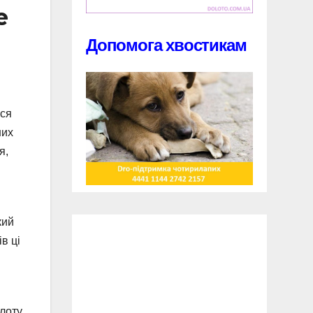
е
Допомога хвостикам
вся
них
я,
кий
в ці
олоту