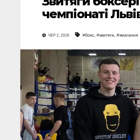
Звитяги боксер
чемпіонаті Льві
,
,
#бокс
#звитяги
#змагання
ЧЕР 2, 2026