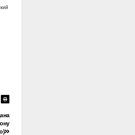
який
дана
ону
о)