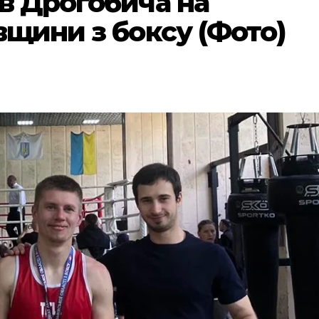
ів Дрогобича на
вщини з боксу (Фото)