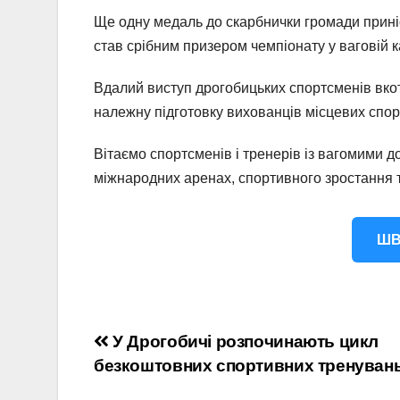
Ще одну медаль до скарбнички громади приніс
став срібним призером чемпіонату у ваговій ка
Вдалий виступ дрогобицьких спортсменів вкот
належну підготовку вихованців місцевих спор
Вітаємо спортсменів і тренерів із вагомими д
міжнародних аренах, спортивного зростання 
ШВ
Навігація
У Дрогобичі розпочинають цикл
безкоштовних спортивних тренуван
записів