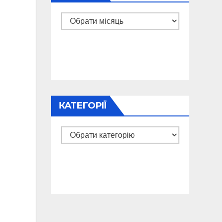
Архіви
КАТЕГОРІЇ
Категорії