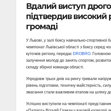
Вдалий виступ дрого
підтвердив високий р
громаді
У Львові, у залі боксу навчально-спортивної б
чемпіонат Львівської області з боксу серед чол
куточків регіону, передає
DROBRO
. Головною
залучення молоді до занять спортом, розвито
складу збірної команди області.
Упродовж трьох днів на рингу тривали напруж
рівень підготовки, технічну майстерність, сил
змагання стали важливим етапом на шляху до 
Успішно виступили на чемпіонаті представни
«Патріот» Віталій Главач у ваговій категорії 