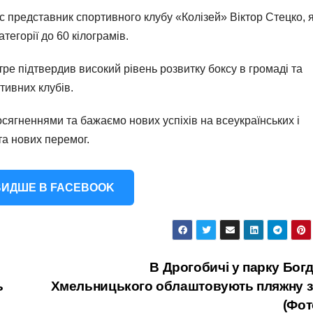
 представник спортивного клубу «Колізей» Віктор Стецко, 
тегорії до 60 кілограмів.
ре підтвердив високий рівень розвитку боксу в громаді та
тивних клубів.
осягненнями та бажаємо нових успіхів на всеукраїнських і
та нових перемог.
ИДШЕ В FACEBOOK
В Дрогобичі у парку Бог
ь
Хмельницького облаштовують пляжну з
(Фот