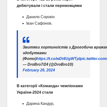
дебютували і стали переможцями
Данило Сорокін
Іван Сафонов.
Звитяги хортингістів з Дрогобича враж
здобутками
(Фото)
https://t.co/wDt4UgWTpI
pic.twitter.c
— DroBro7/24 (@DroBro10)
February 26, 2024
В категорії «Команда» чемпіонами
України-2024 стали
Дарина Кандур,