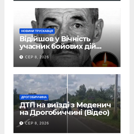
НОВИНИ ТРУСКАВЦЯ
Відійшов у Вічність
учасник бойових дій
Василь Іваникович зі
СЕР 8, 2026
Станилі
ДРОГОБИЧЧИНА
ДТП на виїзді з Меденич
на Дрогобиччині (Відео)
СЕР 8, 2026