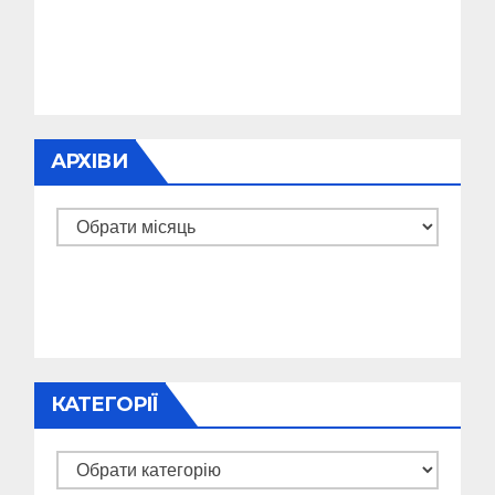
АРХІВИ
Архіви
КАТЕГОРІЇ
Категорії