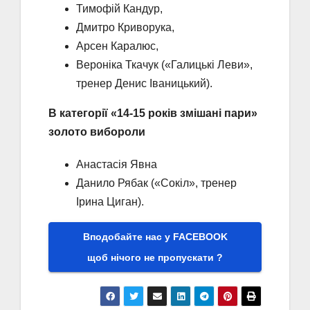
Тимофій Кандур,
Дмитро Криворука,
Арсен Каралюс,
Вероніка Ткачук («Галицькі Леви»,
тренер Денис Іваницький).
В категорії «14-15 років змішані пари»
золото вибороли
Анастасія Явна
Данило Рябак («Сокіл», тренер
Ірина Циган).
Вподобайте нас у FACEBOOK
щоб нічого не пропускати ?