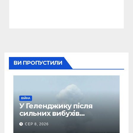
ВИ ПРОПУСТИЛИ
ВІЙНА
У Геленджику після
сильних вибухів
почалася масова
СЕР 8, 2026
евакуація