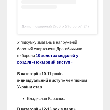
Допис, поширений DroBro (@drobro7_24)
У підсумку змагань в напруженій
боротьбі спортсмени Дрогобиччини
вибороли
10 золотих медалей у
розділі «Показовий виступ»
.
В категорії «10-11 років
індивідуальний виступ» чемпіоном
України став
Владислав Каралюс.
В категорії «12-13 років пари»