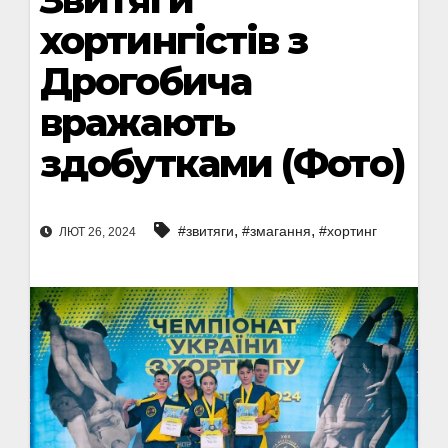
хортингістів з
Дрогобича
вражають
здобутками (Фото)
,
,
#звитяги
#змагання
#хортинг
ЛЮТ 26, 2024