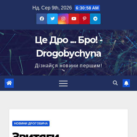
Перейти
Нд. Сер 9th, 2026
6:30:59 AM
до
вмісту
Це Дро ... Бро! -
Drogobychyna
Дізнайся новини першим!
НОВИНИ ДРОГОБИЧА
Звитяги