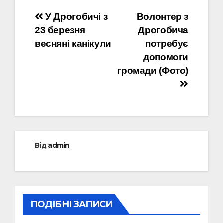
Навігація
У Дрогобичі з
Волонтер з
23 березня
Дрогобича
записів
весняні канікули
потребує
допомоги
громади (Фото)
Від
admin
ПОДІБНІ ЗАПИСИ