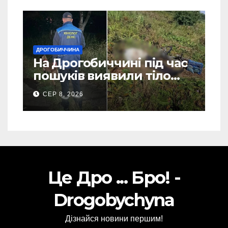
ДРОГОБИЧЧИНА
На Дрогобиччині під час
пошуків виявили тіло
зниклого чоловіка (Фото)
СЕР 8, 2026
Це Дро ... Бро! -
Drogobychyna
Дізнайся новини першим!