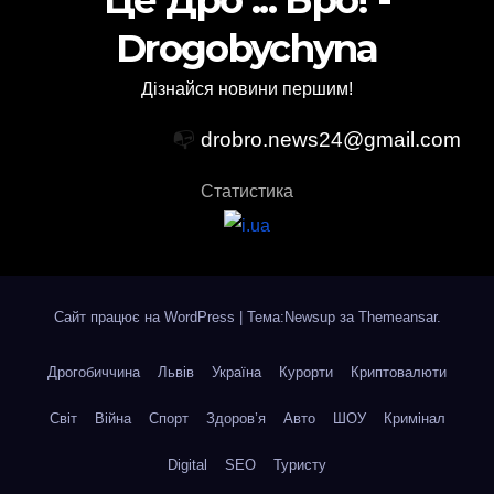
Це Дро ... Бро! -
Drogobychyna
Дізнайся новини першим!
📭
drobro.news24@gmail.com
Статистика
Сайт працює на WordPress
|
Тема:Newsup за
Themeansar
.
Дрогобиччина
Львів
Україна
Курорти
Криптовалюти
Світ
Війна
Спорт
Здоров’я
Авто
ШОУ
Кримінал
Digital
SEO
Туристу