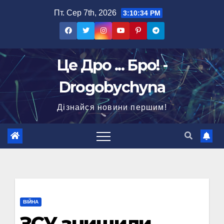
Перейти
Пт. Сер 7th, 2026
3:10:35 PM
до
вмісту
Це Дро ... Бро! -
Drogobychyna
Дізнайся новини першим!
ВІЙНА
ЗСУ знищили