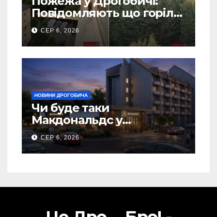
Пожежа у Дрогобичі:
Повідомляють що горіло
5 гаражів (Відео)
СЕР 6, 2026
НОВИНИ ДРОГОБИЧА
Чи буде таки
Макдональдс у
Дрогобичі? (Фото)
СЕР 6, 2026