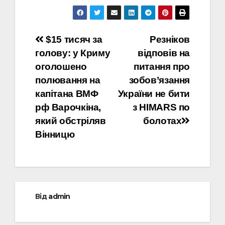
Навігація
$15 тисяч за
Резніков
голову: у Криму
відповів на
записів
оголошено
питання про
полювання на
зобов’язання
капітана ВМФ
України не бити
рф Варочкіна,
з HIMARS по
який обстріляв
болотах
Вінницю
Від
admin