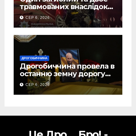
травмованих внаслідок
ДТП на Самбірщині
СЕР 6, 2026
ДРОГОБИЧЧИНА
Дрогобиччина провела в
останню земну дорогу
свого Захисника – Олега
СЕР 6, 2026
Торського
Це Дро ... Бро! -