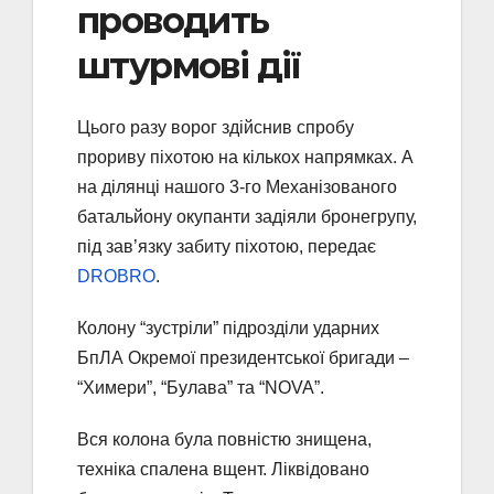
проводить
штурмові дії
Цього разу ворог здійснив спробу
прориву піхотою на кількох напрямках. А
на ділянці нашого 3-го Механізованого
батальйону окупанти задіяли бронегрупу,
під зав’язку забиту піхотою, передає
DROBRO
.
Колону “зустріли” підрозділи ударних
БпЛА Окремої президентської бригади –
“Химери”, “Булава” та “NOVA”.
Вся колона була повністю знищена,
техніка спалена вщент. Ліквідовано