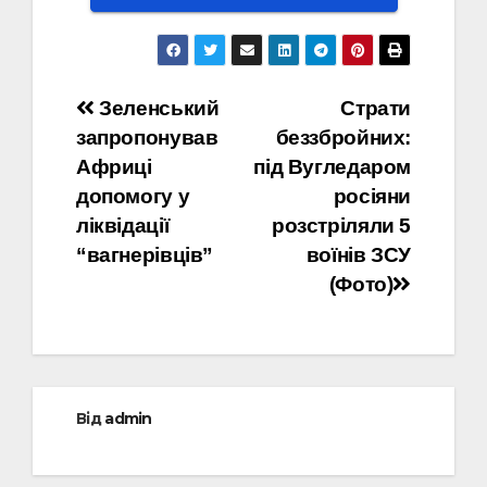
Навігація
Зеленський
Страти
запропонував
беззбройних:
записів
Африці
під Вугледаром
допомогу у
росіяни
ліквідації
розстріляли 5
“вагнерівців”
воїнів ЗСУ
(Фото)
Від
admin