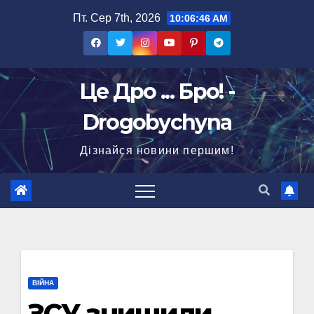
Перейти
Пт. Сер 7th, 2026
10:06:47 AM
до
вмісту
Це Дро ... Бро! -
Drogobychyna
Дізнайся новини першим!
ВІЙНА
ЗСУ знищили