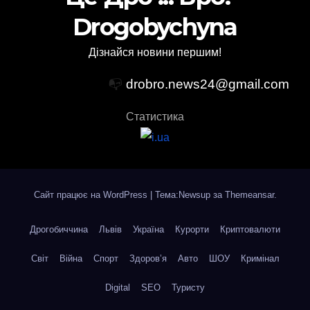
Drogobychyna
Дізнайся новини першим!
📭
drobro.news24@gmail.com
Статистика
Сайт працює на WordPress
|
Тема:Newsup за
Themeansar
.
Дрогобиччина
Львів
Україна
Курорти
Криптовалюти
Світ
Війна
Спорт
Здоров’я
Авто
ШОУ
Кримінал
Digital
SEO
Туристу