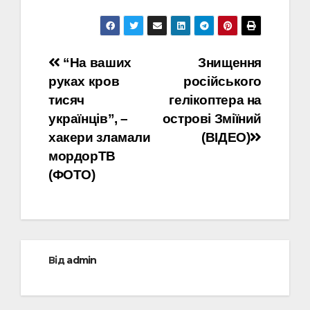
Навігація
“На ваших
Знищення
руках кров
російського
записів
тисяч
гелікоптера на
українців”, –
острові Зміїний
хакери зламали
(ВІДЕО)
мордорТВ
(ФОТО)
Від
admin