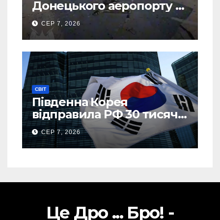
Донецького аеропорту та
спалив “Шахед” ще до
СЕР 7, 2026
запуску
СВІТ
Південна Корея
відправила РФ 30 тисяч
тонн авіапалива
СЕР 7, 2026
Це Дро ... Бро! -