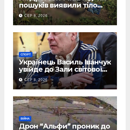
пошуків виявили тіло
зниклого чоловіка
СЕР 8, 2026
СПОРТ
Українець Василь Іванчук
увійде до Зали світової
шахової слави
СЕР 8, 2026
ВІЙНА
Дрон “Альфи” проник до