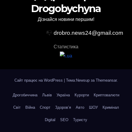
Drogobychyna
Дізнайся новини першим!
📭
drobro.news24@gmail.com
Статистика
Сайт працює на WordPress
|
Тема:Newsup за
Themeansar
.
Дрогобиччина
Львів
Україна
Курорти
Криптовалюти
Світ
Війна
Спорт
Здоров’я
Авто
ШОУ
Кримінал
Digital
SEO
Туристу