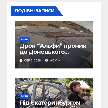
ПОДІБНІ ЗАПИСИ
ВІЙНА
Дрон “Альфи” проник
до Донецького
аеропорту та спалив
СЕР 7, 2026
ADMIN
“Шахед” ще до запуску
ВІЙНА
Під Єкатеринбургом