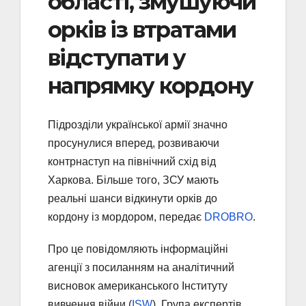
області, змушуючи
орків із втратами
відступати у
напрямку кордону
Підрозділи української армії значно
просунулися вперед, розвиваючи
контрнаступ на північний схід від
Харкова. Більше того, ЗСУ мають
реальні шанси відкинути орків до
кордону із мордором, передає
DROBRO
.
Про це повідомляють інформаційні
агенції з посиланням на аналітичний
висновок американського Інституту
вивчення війни (
ISW
). Група експертів