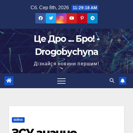
Перейти
Сб. Сер 8th, 2026
11:29:19 AM
до
вмісту
Це Дро ... Бро! -
Drogobychyna
Дізнайся новини першим!
ВІЙНА
ЗСУ значно