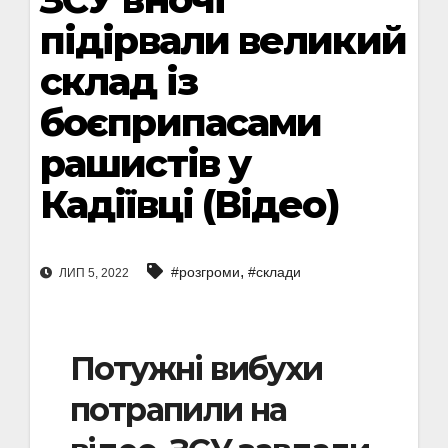
підірвали великий
склад із
боєприпасами
рашистів у
Кадіївці (Відео)
,
#розгроми
#склади
ЛИП 5, 2022
Потужні вибухи
потрапили на