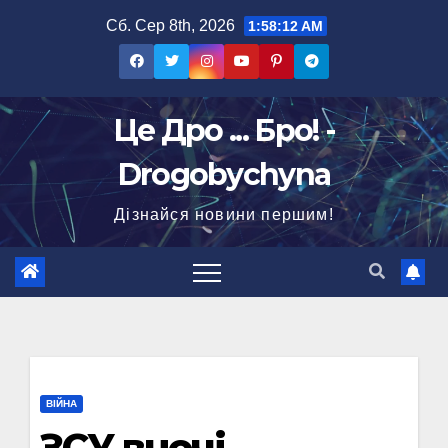
Перейти
Сб. Сер 8th, 2026
1:58:13 AM
до
вмісту
Це Дро ... Бро! -
Drogobychyna
Дізнайся новини першим!
ВІЙНА
ЗСУ вночі