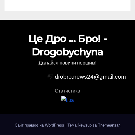
Це Дро ... Бро! -
Drogobychyna
Дізнайся новини першим!
📭
drobro.news24@gmail.com
Статистика
Сайт працює на WordPress
|
Тема:Newsup за
Themeansar
.