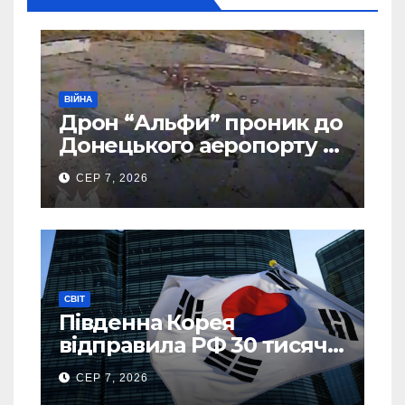
ВІЙНА
Дрон “Альфи” проник до
Донецького аеропорту та
спалив “Шахед” ще до
СЕР 7, 2026
запуску
СВІТ
Південна Корея
відправила РФ 30 тисяч
тонн авіапалива
СЕР 7, 2026