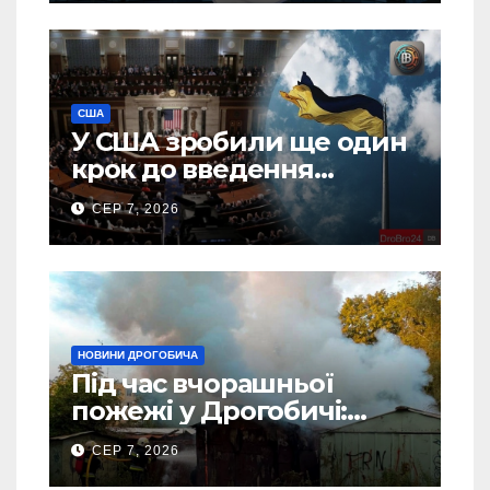
США
У США зробили ще один
крок до введення
“пекельних санкцій”
СЕР 7, 2026
проти Росії
НОВИНИ ДРОГОБИЧА
Під час вчорашньої
пожежі у Дрогобичі:
“врятовано” 4 гаражі
СЕР 7, 2026
(Відео)