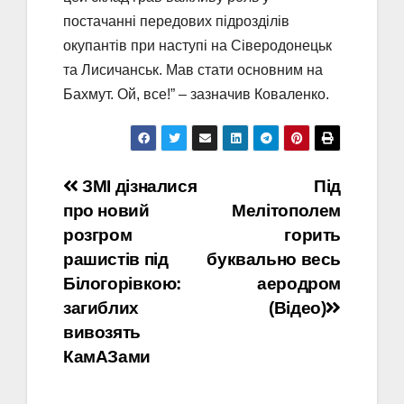
постачанні передових підрозділів
окупантів при наступі на Сіверодонецьк
та Лисичанськ. Мав стати основним на
Бахмут. Ой, все!” – зазначив Коваленко.
Навігація
ЗМІ дізналися
Під
про новий
Мелітополем
записів
розгром
горить
рашистів під
буквально весь
Білогорівкою:
аеродром
загиблих
(Відео)
вивозять
КамАЗами