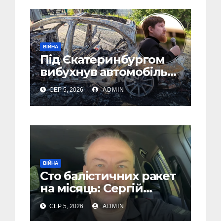
ВІЙНА
Під Єкатеринбургом
вибухнув автомобіль
голови компанії-
СЕР 5, 2026
ADMIN
виробника дронів
“Упир” – перші
подробиці
ВІЙНА
Сто балістичних ракет
на місяць: Сергій
“Флеш” закликав
СЕР 5, 2026
ADMIN
українців готуватися