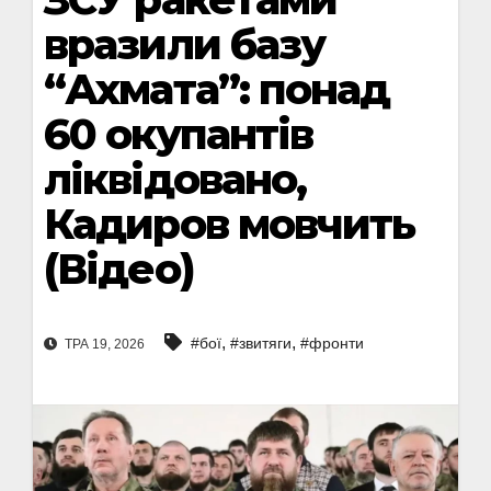
вразили базу
“Ахмата”: понад
60 окупантів
ліквідовано,
Кадиров мовчить
(Відео)
,
,
#бої
#звитяги
#фронти
ТРА 19, 2026