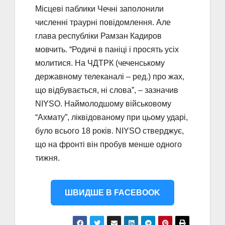
Місцеві паблики Чечні заполонили
численні траурні повідомлення. Але
глава республіки Рамзан Кадиров
мовчить. “Родичі в паніці і просять усіх
молитися. На ЧДТРК (чеченському
державному телеканалі – ред.) про жах,
що відбувається, ні слова”, – зазначив
NIYSO. Наймолодшому військовому
“Ахмату”, ліквідованому при цьому ударі,
було всього 18 років. NIYSO стверджує,
що на фронті він пробув менше одного
тижня.
ШВИДШЕ В FACEBOOK