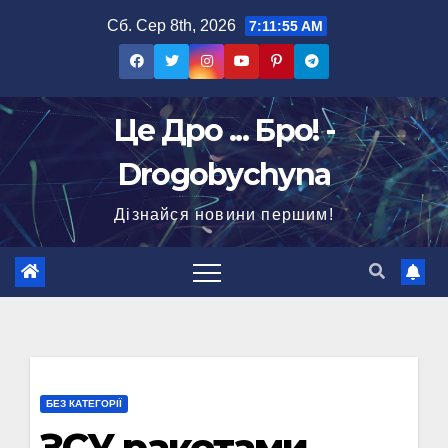
Перейти
Сб. Сер 8th, 2026
7:11:56 AM
до
вмісту
Це Дро ... Бро! -
Drogobychyna
Дізнайся новини першим!
БЕЗ КАТЕГОРІЇ
ЗСУ ракетами