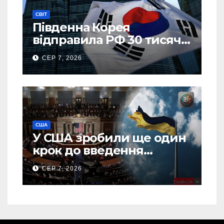
СВІТ
Південна Корея
відправила РФ 30 тисяч
тонн авіапалива
СЕР 7, 2026
США
У США зробили ще один
крок до введення
“пекельних санкцій”
СЕР 7, 2026
проти Росії