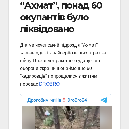
“Ахмат”, понад 60
окупантів було
ліквідовано
Днями чеченський підрозділ “Ахмат”
зазнав однієї з найсерйозніших втрат за
війну. Внаслідок ракетного удару Сил
оборони України щонайменше 60
“кадировців” попрощалися з життям,
передає
DROBRO
.