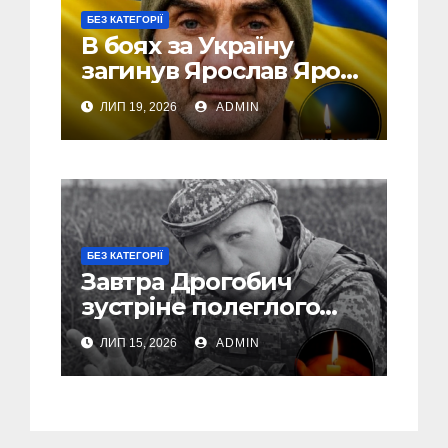
БЕЗ КАТЕГОРІЇ
В боях за Україну
загинув Ярослав Ярош
з Борислава
ЛИП 19, 2026
ADMIN
БЕЗ КАТЕГОРІЇ
Завтра Дрогобич
зустріне полеглого
захисника Романа
ЛИП 15, 2026
ADMIN
Міштурака