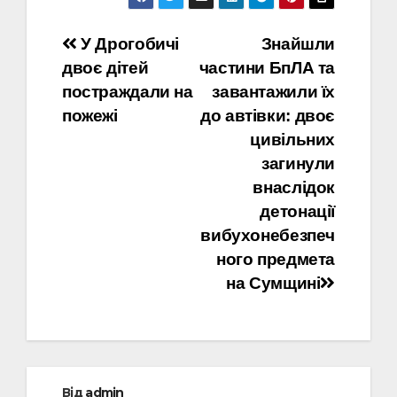
Навігація
У Дрогобичі
Знайшли
двоє дітей
частини БпЛА та
записів
постраждали на
завантажили їх
пожежі
до автівки: двоє
цивільних
загинули
внаслідок
детонації
вибухонебезпеч
ного предмета
на Сумщині
Від
admin