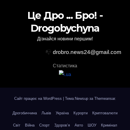
Це Дро ... Бро! -
Drogobychyna
Дізнайся новини першим!
📭
drobro.news24@gmail.com
Статистика
Сайт працює на WordPress
|
Тема:Newsup за
Themeansar
.
Дрогобиччина
Львів
Україна
Курорти
Криптовалюти
Світ
Війна
Спорт
Здоров’я
Авто
ШОУ
Кримінал