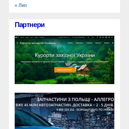
« Лип
Партнери