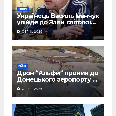
СПОРТ
Українець Василь Іванчук
увійде до Зали світової
шахової слави
СЕР 8, 2026
ВІЙНА
Дрон “Альфи” проник до
Донецького аеропорту та
спалив “Шахед” ще до
СЕР 7, 2026
запуску