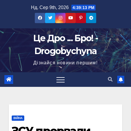
Перейти
Нд. Сер 9th, 2026
4:39:14 PM
до
вмісту
Це Дро ... Бро! -
Drogobychyna
Дізнайся новини першим!
ВІЙНА
ЗСУ прорвали