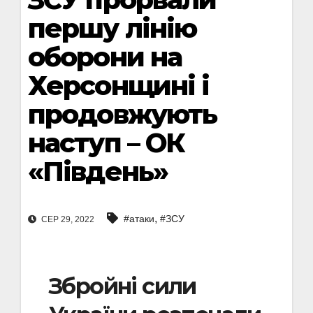
першу лінію
оборони на
Херсонщині і
продовжують
наступ – ОК
«Південь»
,
#атаки
#ЗСУ
СЕР 29, 2022
Збройні сили