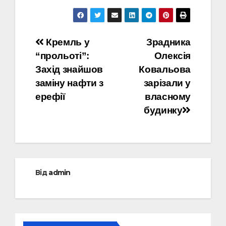
Навігація
Кремль у
Зрадника
“прольоті”:
Олексія
записів
Захід знайшов
Ковальова
заміну нафти з
зарізали у
ерефії
власному
будинку
Від
admin