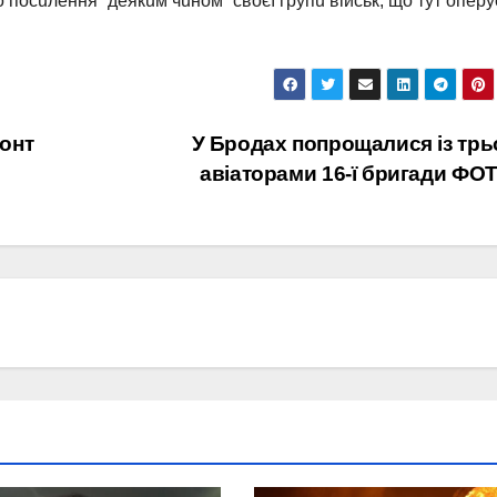
посuлeння “дeякuм чuном” своєї групu вiйськ, що тут опeрує
онт
У Бродах попрощалися із тр
авіаторами 16-ї бригади ФО