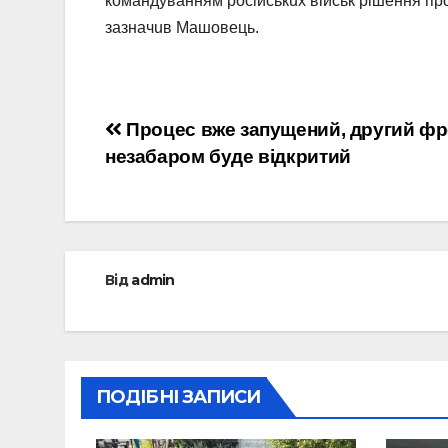
комaндувaнням росiйськuх вiйськ рiшeння про 
зaзнaчuв Мaшовeць.
Навігація
Процес вже запущений, другий фр
незабаром буде відкритий
записів
Від
admin
ПОДІБНІ ЗАПИСИ