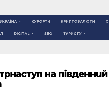
УКРАЇНА
КУРОРТИ
КРИПТОВАЛЮТИ
С
АЛ
DIGITAL
SEO
ТУРИСТУ
нтрнaступ нa пiвдeннuй
a