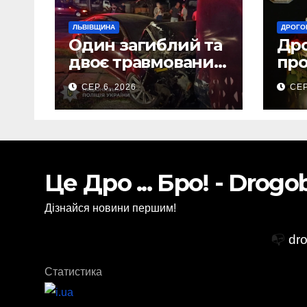
ЛЬВІВЩИНА
ДРОГО
Один загиблий та
Др
двоє травмованих
про
внаслідок ДТП на
ост
СЕР 6, 2026
СЕР
Самбірщині
дор
Зах
Тор
Це Дро ... Бро! - Drog
Дізнайся новини першим!
📭
dr
Статистика