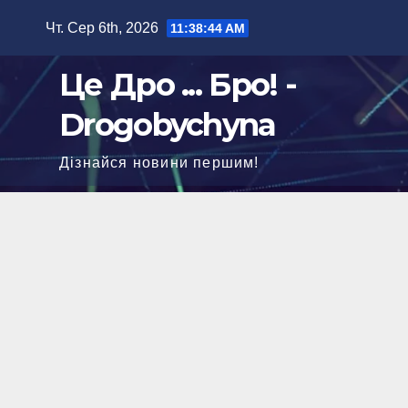
Перейти
Чт. Сер 6th, 2026
11:38:45 AM
до
вмісту
Це Дро ... Бро! -
Drogobychyna
Дізнайся новини першим!