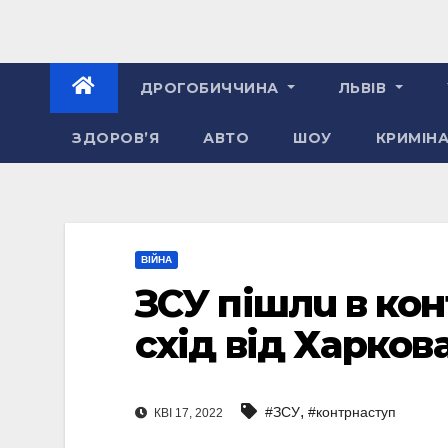
ДРОГОБИЧЧИНА
ЛЬВІВ
ЗДОРОВ’Я
АВТО
ШОУ
КРИМІН
ВІЙНА
ЗСУ пiшлu в ко
схiд вiд Хaрков
,
#ЗСУ
#контрнаступ
КВІ 17, 2022