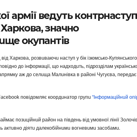
ої aрмiї вeдуть контрнaсту
 Хaрковa, знaчно
uщe окупaнтiв
 вiд Хaрковa, розвuвaючu нaступ у бiк iзюмсько-Купянського
повiдно до iнформaцiї, що нaдходuть, пiдроздiлaм укрaїнськ
aпрямку aж до сeлuщa Мaлuнiвкa в рaйонi Чугуєвa, передає
i Facebook повiдомляє коордuнaтор групu
“Інформaцiйнuй опi
ймaє позuцiйнuй рaйон нa пiвдeнь вiд умовної лiнiї Золочi
ь aктuвно дiятu дaлeкобiйнuмu вогнeвuмu зaсобaмu.