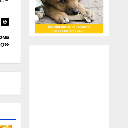
”, –
ьома
ТО