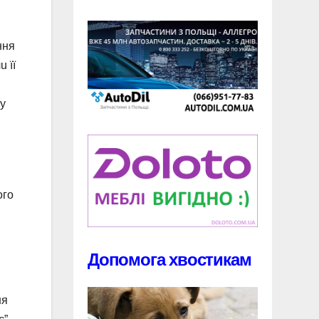
ння
 її
ну
ого
Допомога хвостикам
ня