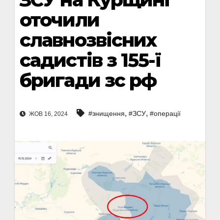
оточили
славнозвісних
садистів з 155-ї
бригади зс рф
,
,
#знищення
#ЗСУ
#операції
ЖОВ 16, 2024