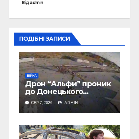
Від
admin
ПОДІБНІ ЗАПИСИ
ВІЙНА
Дрон “Альфи” проник
до Донецького
аеропорту та спалив
СЕР 7, 2026
ADMIN
“Шахед” ще до запуску