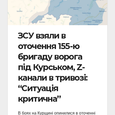
ЗСУ взяли в
оточення 155-ю
бригаду ворога
під Курськом, Z-
канали в тривозі:
“Ситуація
критична”
В боях на Курщині опинилися в оточенні