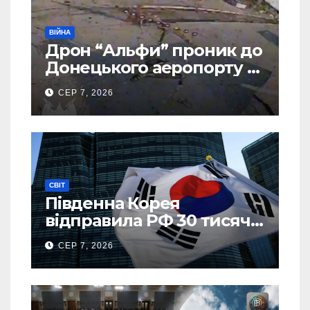
ВІЙНА
Дрон “Альфи” проник до
Донецького аеропорту та
спалив “Шахед” ще до
СЕР 7, 2026
запуску
СВІТ
Південна Корея
відправила РФ 30 тисяч
тонн авіапалива
СЕР 7, 2026