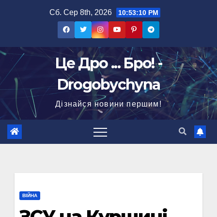
Перейти
Сб. Сер 8th, 2026
10:53:11 PM
до
вмісту
Це Дро ... Бро! -
Drogobychyna
Дізнайся новини першим!
ВІЙНА
ЗСУ на Курщині