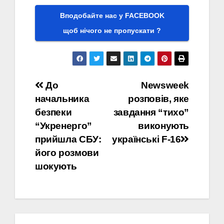
Вподобайте нас у FACEBOOK
щоб нічого не пропускати ?
Навігація
До
Newsweek
начальника
розповів, яке
записів
безпеки
завдання “тихо”
“Укренерго”
виконують
прийшла СБУ:
українські F-16
його розмови
шокують