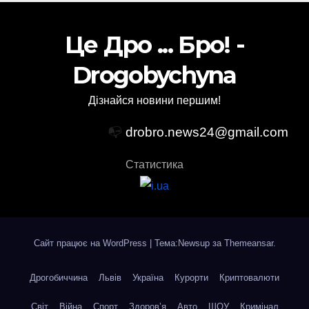
Це Дро ... Бро! -
Drogobychyna
Дізнайся новини першим!
📭
drobro.news24@gmail.com
Статистика
Сайт працює на WordPress
|
Тема:Newsup за
Themeansar
.
Дрогобиччина
Львів
Україна
Курорти
Криптовалюти
Світ
Війна
Спорт
Здоров’я
Авто
ШОУ
Кримінал