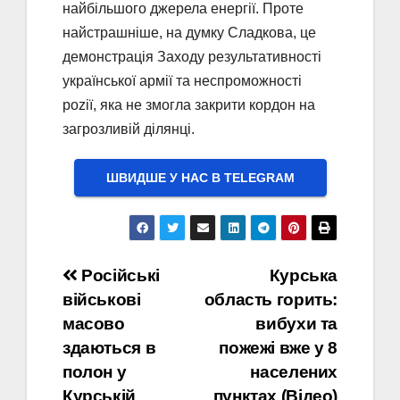
найбільшого джерела енергії. Проте
найстрашніше, на думку Сладкова, це
демонстрація Заходу результативності
української армії та неспроможності
роzії, яка не змогла закрити кордон на
загрозливій ділянці.
ШВИДШЕ У НАС В ТELEGRAM
Навігація
Російські
Курська
військові
область горить:
записів
масово
вибухи та
здаються в
пожежі вже у 8
полон у
населених
Курській
пунктах (Відео)