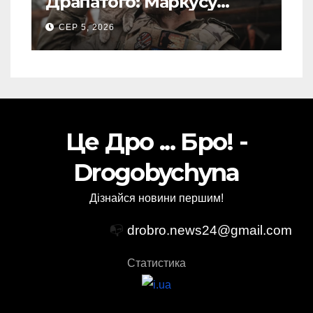
Драпатого: Маркусу
пророкують важливу
СЕР 5, 2026
посаду у ЗСУ
Це Дро ... Бро! -
Drogobychyna
Дізнайся новини першим!
📭
drobro.news24@gmail.com
Статистика