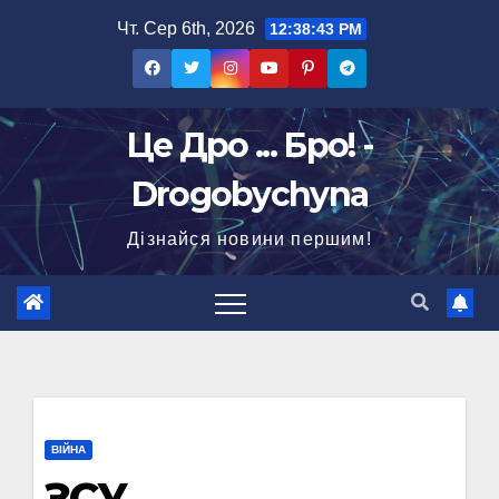
Перейти
Чт. Сер 6th, 2026
12:38:44 PM
до
вмісту
Це Дро ... Бро! -
Drogobychyna
Дізнайся новини першим!
ВІЙНА
ЗСУ