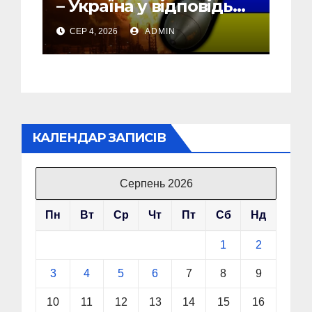
– Україна у відповідь
почала бомбити новий
СЕР 4, 2026
ADMIN
об’єкт на Росії
КАЛЕНДАР ЗАПИСІВ
Серпень 2026
Пн
Вт
Ср
Чт
Пт
Сб
Нд
1
2
3
4
5
6
7
8
9
10
11
12
13
14
15
16