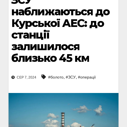
наближаються до
Курської АЕС: до
станції
залишилося
близько 45 км
,
,
#болото
#ЗСУ
#операції
СЕР 7, 2024