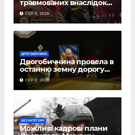
травмованих внаслідок
ДТП на Самбірщині
СЕР 6, 2026
ДРОГОБИЧЧИНА
Дрогобиччина провела в
останню земну дорогу
свого Захисника – Олега
СЕР 6, 2026
Торського
БЕЗ КАТЕГОРІЇ
Можливі кадрові плани