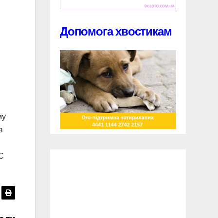
Допомога хвостикам
му
в
ЗС