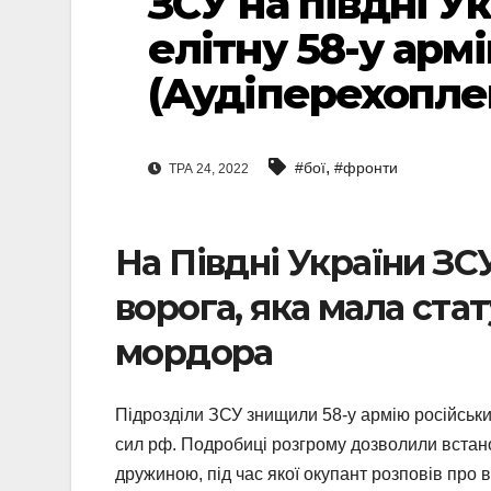
ЗСУ на півдні У
елітну 58-у арм
(Аудіперехопле
,
#бої
#фронти
ТРА 24, 2022
На Півдні України ЗС
ворога, яка мала стат
мордора
Підрозділи ЗСУ знищили 58-у армію російських
сил рф. Подробиці розгрому дозволили встано
дружиною, під час якої окупант розповів про 