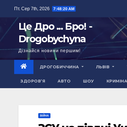
Перейти
Пт. Сер 7th, 2026
7:48:21 AM
до
вмісту
Це Дро ... Бро! -
Drogobychyna
Дізнайся новини першим!
ДРОГОБИЧЧИНА
ЛЬВІВ
ЗДОРОВ’Я
АВТО
ШОУ
КРИМІН
ВІЙНА