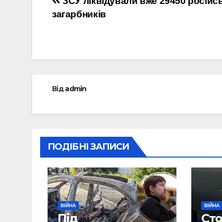
Навігація
ЗСУ ліквідували вже 29450 російс
загарбників
записів
Від
admin
ПОДІБНІ ЗАПИСИ
ВІЙНА
ВІЙНА
Під
Сто