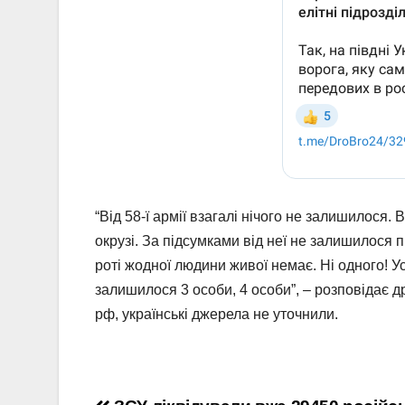
“Від 58-ї армії взагалі нічого не залишилос
окрузі. За підсумками від неї не залишилося пр
роті жодної людини живої немає. Ні одного! Ус
залишилося 3 особи, 4 особи”, – розповідає д
рф, українські джерела не уточнили.