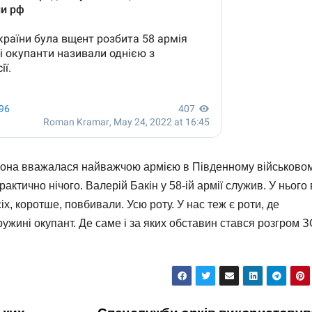
я. Вона вважалася найважчою армією в Південному військово
актично нічого. Валерій Бакін у 58-ій армії служив. У нього 
іх, коротше, повбивали. Усю роту. У нас теж є роти, де
ружині окупант. Де саме і за яких обставин стався розгром 