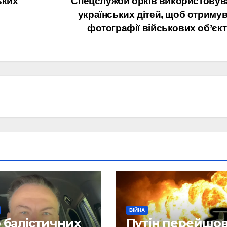
ьких
Cпецслужби орків використову
українських дітей, щоб отриму
фотографії військових об’єкт
ВІЙНА
 балістичних
Путін перейшо