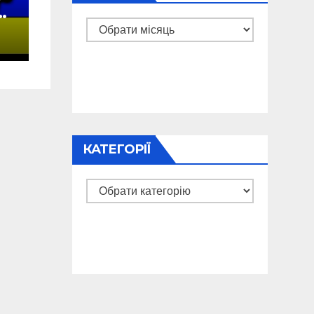
у
а
Архіви
КАТЕГОРІЇ
Категорії