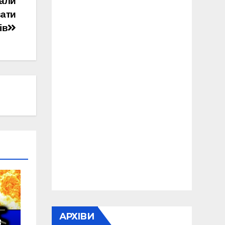
вали
вати
ів
АРХІВИ
в