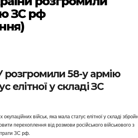
країни розгромили
ію ЗС рф
ння)
У розгромили 58-у армію
ус елітної у складі ЗС
 окупаційних військ, яка мала статус елітної у складі зброй
вити перехоплення від розмови російського військового з
втрати ЗС рф.