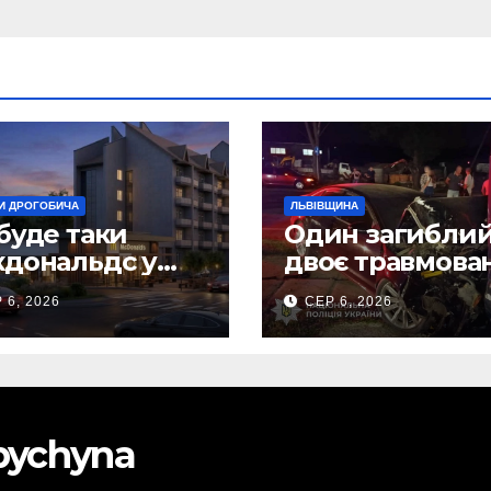
И ДРОГОБИЧА
ЛЬВІВЩИНА
буде таки
Один загиблий
дональдс у
двоє травмова
гобичі? (Фото)
внаслідок ДТП 
 6, 2026
СЕР 6, 2026
Самбірщині
obychyna