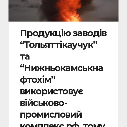
Продукцію заводів
“Тольяттікаучук”
та
“Нижньокамськна
фтохім”
використовує
військово-
промисловий
комплекс рф, тому