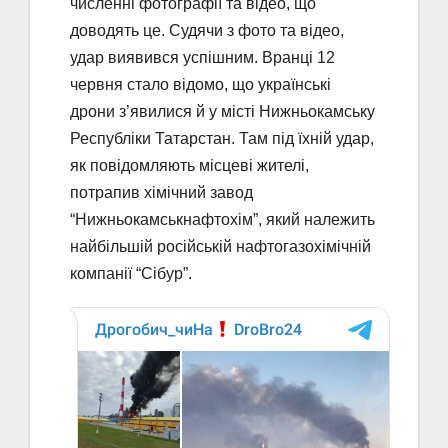
численні фотографії та відео, що
доводять це. Судячи з фото та відео,
удар виявився успішним. Вранці 12
червня стало відомо, що українські
дрони з’явилися й у місті Нижньокамську
Республіки Татарстан. Там під їхній удар,
як повідомляють місцеві жителі,
потрапив хімічний завод
“Нижньокамськнафтохім”, який належить
найбільшій російській нафтогазохімічній
компанії “Сібур”.