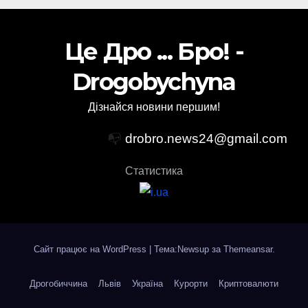
Це Дро ... Бро! -
Drogobychyna
Дізнайся новини першим!
📭
drobro.news24@gmail.com
Статистика
Сайт працює на WordPress
|
Тема:Newsup за
Themeansar
.
Дрогобиччина
Львів
Україна
Курорти
Криптовалюти