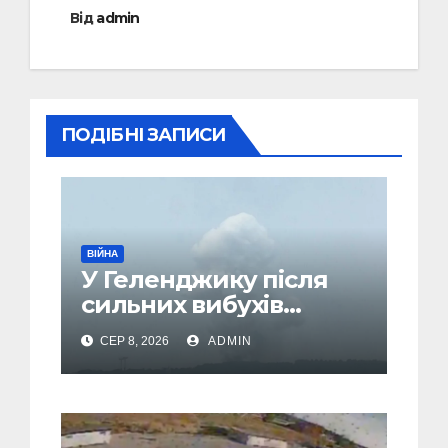
Від
admin
ПОДІБНІ ЗАПИСИ
ВІЙНА
У Геленджику після
сильних вибухів
почалася масова
СЕР 8, 2026
ADMIN
евакуація