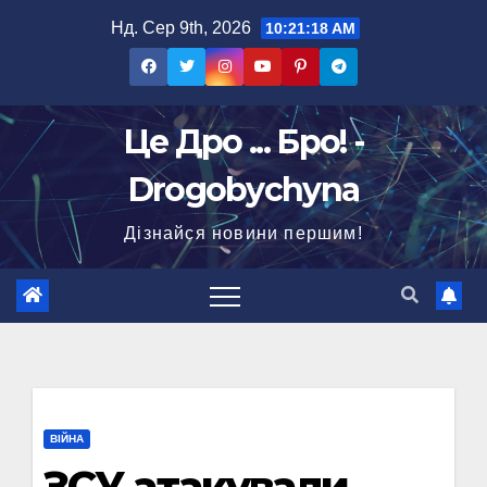
Перейти
Нд. Сер 9th, 2026
10:21:19 AM
до
вмісту
Це Дро ... Бро! -
Drogobychyna
Дізнайся новини першим!
ВІЙНА
ЗСУ атакували