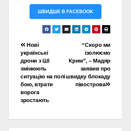
ШВИДШЕ В FACEBOOK
Навігація
Нові
“Скоро ми
українські
ізолюємо
записів
дрони з ШІ
Крим”, – Мадяр
змінюють
заявив про
ситуацію на полі
швидку блокаду
бою, втрати
півострова
ворога
зростають