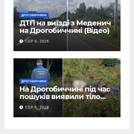
ДРОГОБИЧЧИНА
ДТП на виїзді з Меденич
на Дрогобиччині (Відео)
СЕР 8, 2026
ДРОГОБИЧЧИНА
На Дрогобиччині під час
пошуків виявили тіло
зниклого чоловіка (Фото)
СЕР 8, 2026