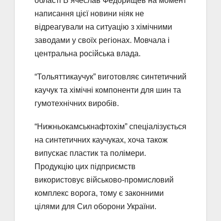
області В’ячеслав Федорищев на момент
написання цієї новини ніяк не
відреагували на ситуацію з хімічними
заводами у своїх регіонах. Мовчала і
центральна російська влада.
“Тольяттикаучук” виготовляє синтетичний
каучук та хімічні компоненти для шин та
гумотехнічних виробів.
“Нижньокамськнафтохім” спеціалізується
на синтетичних каучуках, хоча також
випускає пластик та полімери.
Продукцію цих підприємств
використовує військово-промисловий
комплекс ворога, тому є законними
цілями для Сил оборони України.