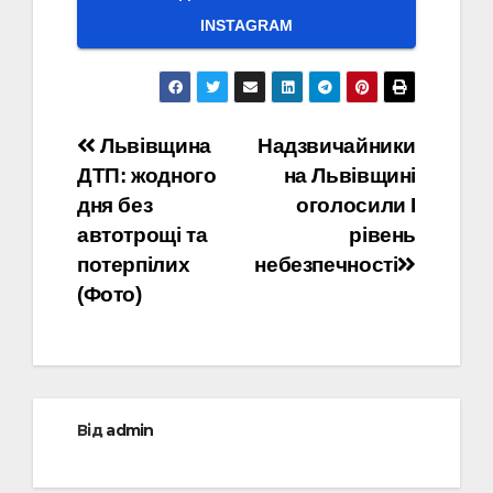
INSTAGRAM
Навігація
Львівщина
Надзвичайники
ДТП: жодного
на Львівщині
записів
дня без
оголосили І
автотрощі та
рівень
потерпілих
небезпечності
(Фото)
Від
admin