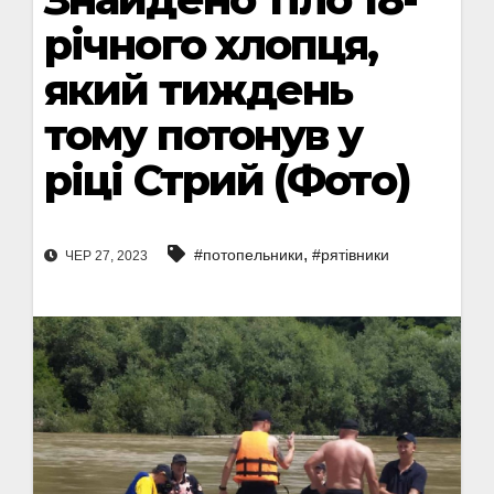
річного хлопця,
який тиждень
тому потонув у
ріці Стрий (Фото)
,
#потопельники
#рятівники
ЧЕР 27, 2023