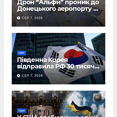
Дрон “Альфи” проник до
Донецького аеропорту та
спалив “Шахед” ще до
СЕР 7, 2026
запуску
СВІТ
Південна Корея
відправила РФ 30 тисяч
тонн авіапалива
СЕР 7, 2026
США