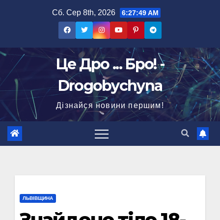
Перейти
Сб. Сер 8th, 2026
6:27:50 AM
до
вмісту
Це Дро ... Бро! -
Drogobychyna
Дізнайся новини першим!
ЛЬВІВЩИНА
Знайдено тіло 18-