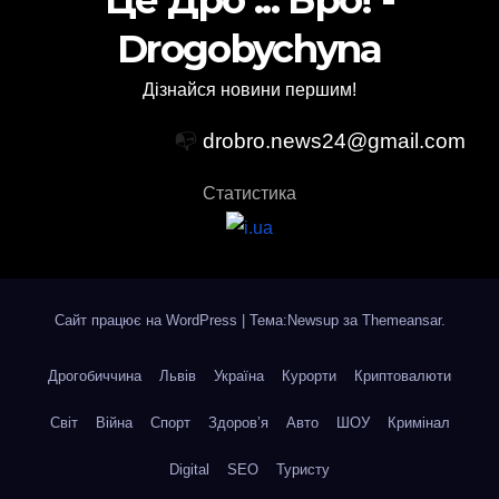
Це Дро ... Бро! -
Drogobychyna
Дізнайся новини першим!
📭
drobro.news24@gmail.com
Статистика
Сайт працює на WordPress
|
Тема:Newsup за
Themeansar
.
Дрогобиччина
Львів
Україна
Курорти
Криптовалюти
Світ
Війна
Спорт
Здоров’я
Авто
ШОУ
Кримінал
Digital
SEO
Туристу