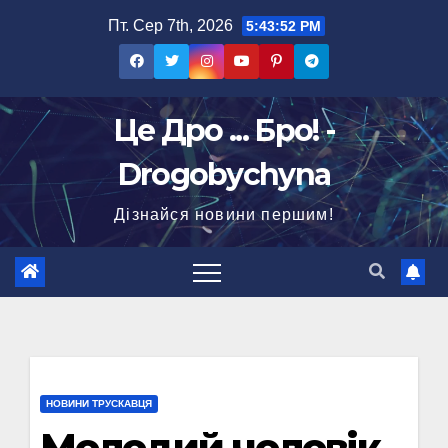
Перейти
Пт. Сер 7th, 2026
5:43:53 PM
до
вмісту
Це Дро ... Бро! -
Drogobychyna
Дізнайся новини першим!
НОВИНИ ТРУСКАВЦЯ
Молодий чоловік