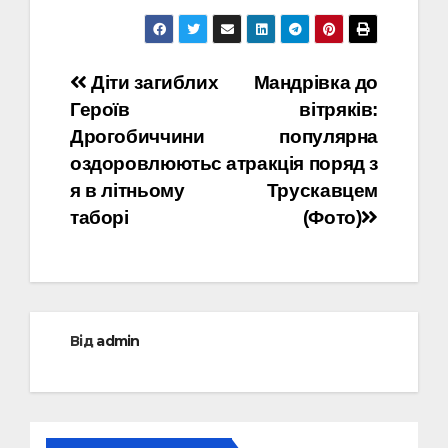
Навігація
Діти загиблих
Мандрівка до
Героїв
вітряків:
записів
Дрогобиччини
популярна
оздоровлюютьс
атракція поряд з
я в літньому
Трускавцем
таборі
(Фото)
Від
admin