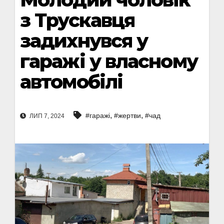
з Трускавця
задихнувся у
гаражі у власному
автомобілі
,
,
#гаражі
#жертви
#чад
ЛИП 7, 2024