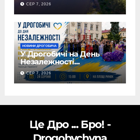
використовувати воду
СЕР 7, 2026
НОВИНИ ДРОГОБИЧА
У Дрогобичі на День
Незалежності
виступатимуть спортивні
СЕР 7, 2026
клубів громадии
Це Дро ... Бро! -
Drogobychyna