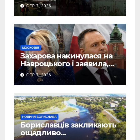
“врятовано” 4 гаражі
СЕР 7, 2026
(Відео)
МОСКОВІЯ
Захарова накинулася на
Навроцького і заявила,
що Польща зобов’язана
СЕР 7, 2026
існуванням Сталіну
НОВИНИ БОРИСЛАВА
Бориславців закликають
ощадливо