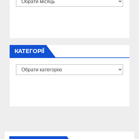
Архіви
КАТЕГОРІЇ
Категорії