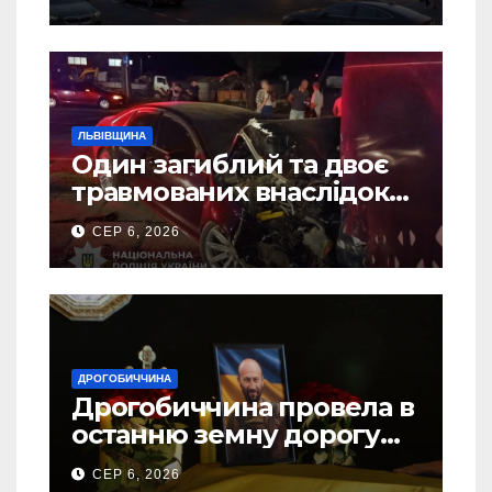
ЛЬВІВЩИНА
Один загиблий та двоє
травмованих внаслідок
ДТП на Самбірщині
СЕР 6, 2026
ДРОГОБИЧЧИНА
Дрогобиччина провела в
останню земну дорогу
свого Захисника – Олега
СЕР 6, 2026
Торського