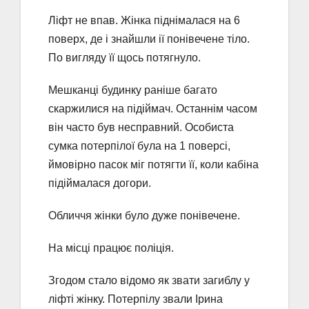
Ліфт не впав. Жінка піднімалася на 6
поверх, де і знайшли ії понівечене тіло.
По вигляду її щось потягнуло.
Мешканці будинку раніше багато
скаржилися на підіймач. Останнім часом
він часто був несправний. Особиста
сумка потерпілої була на 1 поверсі,
ймовірно пасок міг потягти її, коли кабіна
підіймалася догори.
Обличчя жінки було дуже понівечене.
На місці працює поліція.
Згодом стало відомо як звати загиблу у
ліфті жінку. Потерпілу звали Ірина