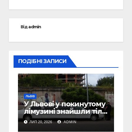
Від
admin
ПОДІБНІ ЗАПИСИ
ЛЬВІВ
У Львові у покинутому
лімузині знайшли тіло
46-річного чоловіка
ЛИП 20, 2026
ADMIN