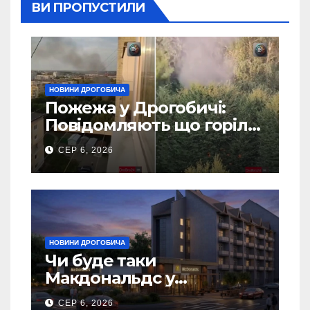
ВИ ПРОПУСТИЛИ
НОВИНИ ДРОГОБИЧА
Пожежа у Дрогобичі:
Повідомляють що горіло
5 гаражів (Відео)
СЕР 6, 2026
НОВИНИ ДРОГОБИЧА
Чи буде таки
Макдональдс у
Дрогобичі? (Фото)
СЕР 6, 2026