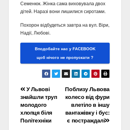
Семенюк. Жінка сама виховувала двох
дітей. Наразі вони лишилися сиротами.
Похорон відбудеться завтра на вул. Віри,
Надії, Любові.
Вподобайте нас у FACEBOOK
щоб нічого не пропускати ?
Навігація
У Львові
Поблизу Львова
знайшли труп
колесо від фури
записів
молодого
влетіло в іншу
хлопця біля
вантажівку і бус:
Політехніки
є постраждалі