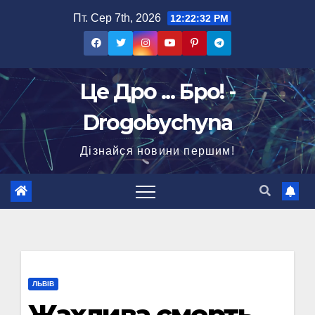
Перейти
Пт. Сер 7th, 2026
12:22:33 PM
до
вмісту
Це Дро ... Бро! -
Drogobychyna
Дізнайся новини першим!
ЛЬВІВ
Жахлива смерть