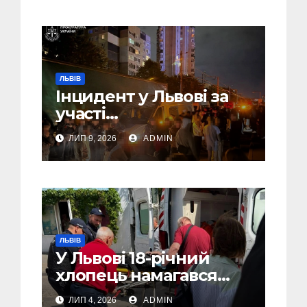
ЛЬВІВ
Інцидент у Львові за
участі
військовослужбовців,
ЛИП 9, 2026
ADMIN
поліції та цивільних:
розпочато
розслідування (Фото,
Відео)
ЛЬВІВ
У Львові 18-річний
хлопець намагався
вчинити самогубство
ЛИП 4, 2026
ADMIN