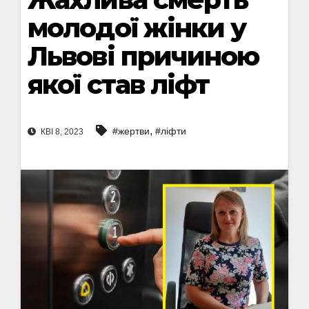
молодої жінки у
Львові причиною
якої став ліфт
,
#жертви
#ліфти
КВІ 8, 2023