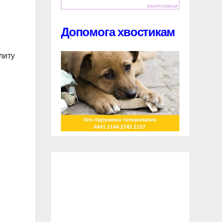
Допомога хвостикам
литу