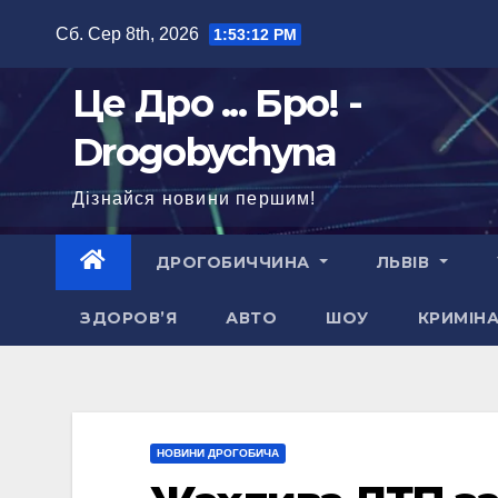
Перейти
Сб. Сер 8th, 2026
1:53:14 PM
до
вмісту
Це Дро ... Бро! -
Drogobychyna
Дізнайся новини першим!
ДРОГОБИЧЧИНА
ЛЬВІВ
ЗДОРОВ’Я
АВТО
ШОУ
КРИМІН
НОВИНИ ДРОГОБИЧА