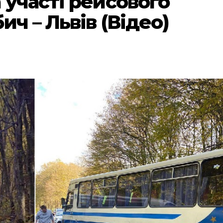
 участі рейсового
ич – Львів (Відео)