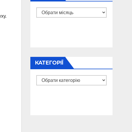
Архіви
ху.
КАТЕГОРІЇ
Категорії