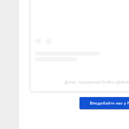
Допис, поширений DroBro (@drob
Вподобайте нас у 