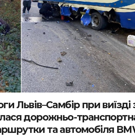
оги Львів–Самбір при виїзді 
талася дорожньо-транспортн
маршрутки та автомобіля B