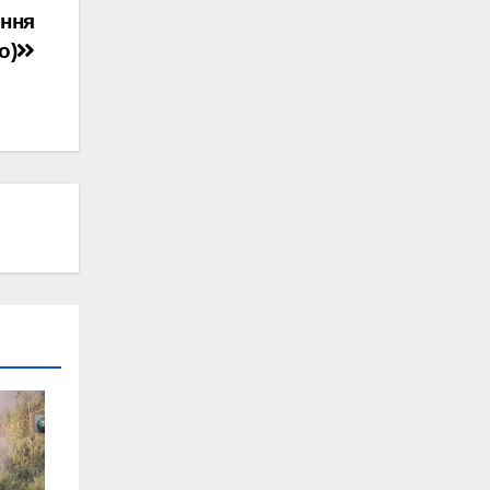
ення
о)