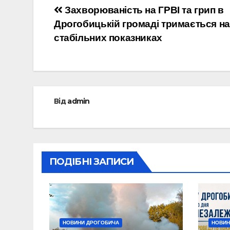
Навігація
Захворюваність на ГРВІ та грип в
Дрогобицькій громаді тримається на
записів
стабільних показниках
Від
admin
ПОДІБНІ ЗАПИСИ
НОВИНИ ДРОГОБИЧА
НОВИН