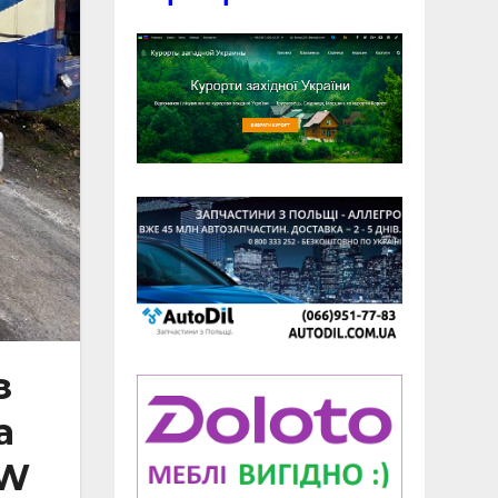
з
а
MW