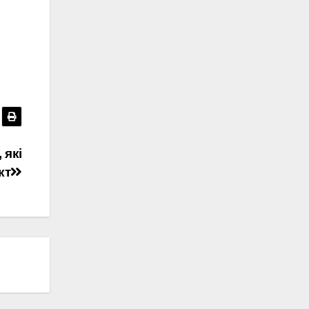
 які
кт