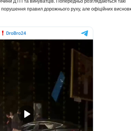
ичини ДТП та винуватців. Попередньо розглядаються такі
 порушення правил дорожнього руху, але офіційних висновк