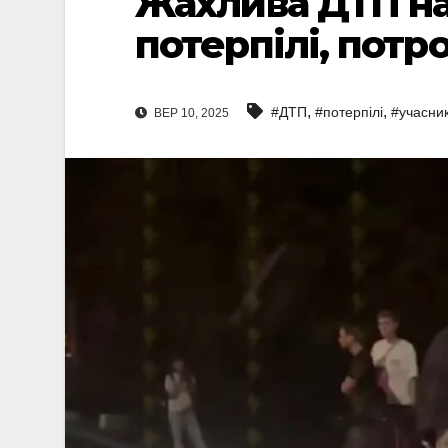
Жахлива ДТП на 
потерпілі, потр
,
,
#ДТП
#потерпілі
#учасни
ВЕР 10, 2025