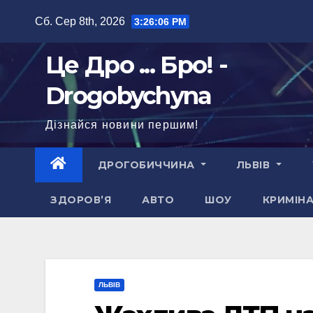
Перейти
Сб. Сер 8th, 2026
3:26:07 PM
до
вмісту
Це Дро ... Бро! -
Drogobychyna
Дізнайся новини першим!
ДРОГОБИЧЧИНА
ЛЬВІВ
ЗДОРОВ’Я
АВТО
ШОУ
КРИМІН
ЛЬВІВ