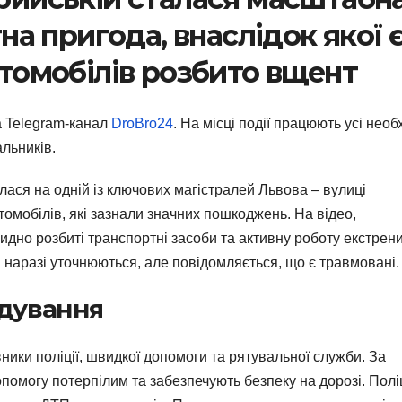
а пригода, внаслідок якої 
автомобілів розбито вщент
 Telegram-канал
DroBro24
. На місці події працюють усі необх
льників.
ася на одній із ключових магістралей Львова – вулиці
втомобілів, які зазнали значних пошкоджень. На відео,
идно розбиті транспортні засоби та активну роботу екстрен
ан наразі уточнюються, але повідомляється, що є травмовані.
ідування
ники поліції, швидкої допомоги та рятувальної служби. За
опомогу потерпілим та забезпечують безпеку на дорозі. Полі