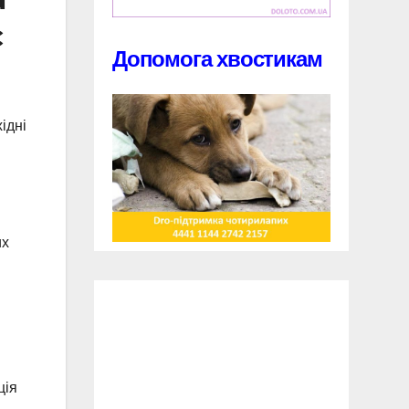
є
Допомога хвостикам
ідні
их
ція