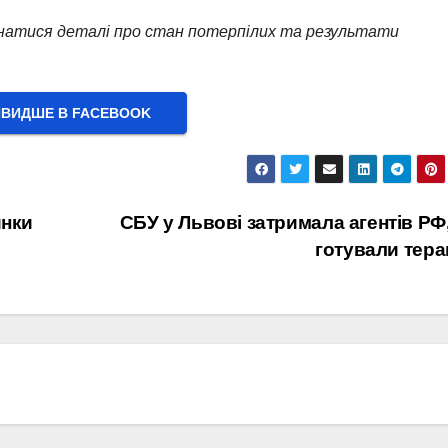
натися деталі про стан потерпілих та результати
ВИДШЕ В FACEBOOK
инки
СБУ у Львові затримала агентів РФ,
готували тера