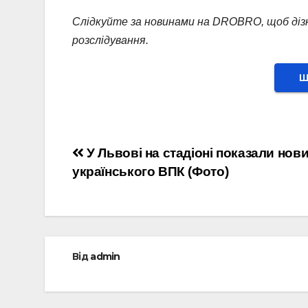
Слідкуйте за новинами на DROBRO, щоб діз
розслідування.
Ш
Навігація
У Львові на стадіоні показали нов
українського ВПК (Фото)
записів
Від
admin