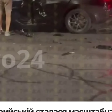
трийській сталася масштабн