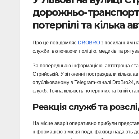
дорожньо-транспортн
потерпілі та кілька 
Про це повідомляє
DROBRO
з посиланням на
служби, включаючи поліцію, медиків та рятува
За попередньою інформацією, автотроща стал
Стрийській. У зіткненні постраждали кілька а
опублікованому в Telegram-каналі DroBro24, в
служб. Точна кількість потерпілих та їхній ст
Реакція служб та розсл
На місце аварії оперативно прибули представ
інформацією з місця події, фахівці надають д