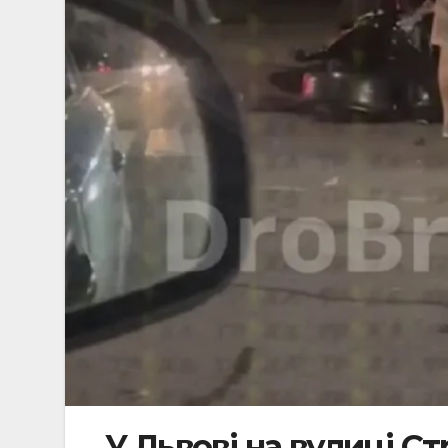
У Львові на вулиці С