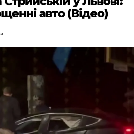
Стрийській у Львові:
ощенні авто (Відео)
ки