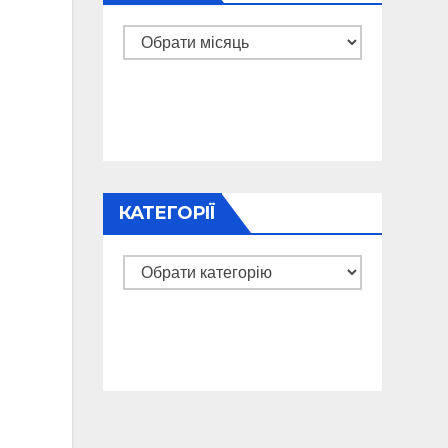
Архіви
КАТЕГОРІЇ
Категорії