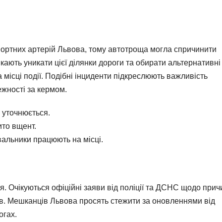
портних артерій Львова, тому автотроща могла спричинити
икають уникати цієї ділянки дороги та обирати альтернативні
місці події. Подібні інциденти підкреслюють важливість
жності за кермом.
ь уточнюється.
ито вщент.
вальники працюють на місці.
. Очікуються офіційні заяви від поліції та ДСНС щодо прич
ків. Мешканців Львова просять стежити за оновленнями від
огах.