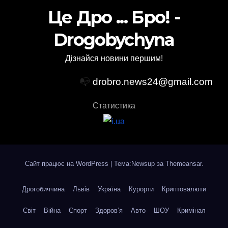
Це Дро ... Бро! -
Drogobychyna
Дізнайся новини першим!
📭
drobro.news24@gmail.com
Статистика
Сайт працює на WordPress
|
Тема:Newsup за
Themeansar
.
Дрогобиччина
Львів
Україна
Курорти
Криптовалюти
Світ
Війна
Спорт
Здоров’я
Авто
ШОУ
Кримінал