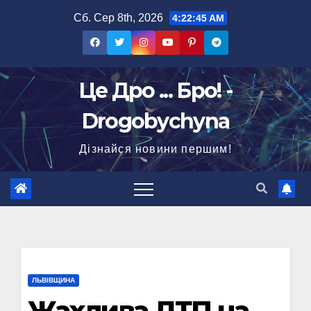
Перейти
Сб. Сер 8th, 2026
4:22:46 AM
до
вмісту
Це Дро ... Бро! -
Drogobychyna
Дізнайся новини першим!
ЛЬВІВЩИНА
Жахлива ДТП на