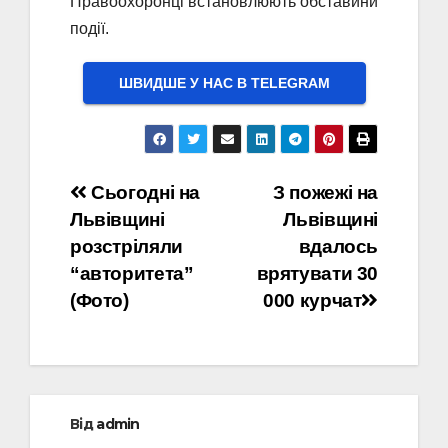
Правоохоронці встановлюють обставини
події.
ШВИДШЕ У НАС В ТELEGRAM
Навігація
Сьогодні на
З пожежі на
Львівщині
Львівщині
записів
розстріляли
вдалось
“авторитета”
врятувати 30
(Фото)
000 курчат
Від
admin