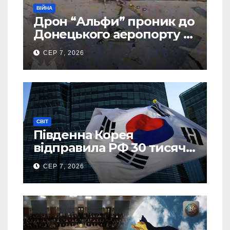
ВІЙНА
Дрон “Альфи” проник до
Донецького аеропорту та
спалив “Шахед” ще до
СЕР 7, 2026
запуску
СВІТ
Південна Корея
відправила РФ 30 тисяч
тонн авіапалива
СЕР 7, 2026