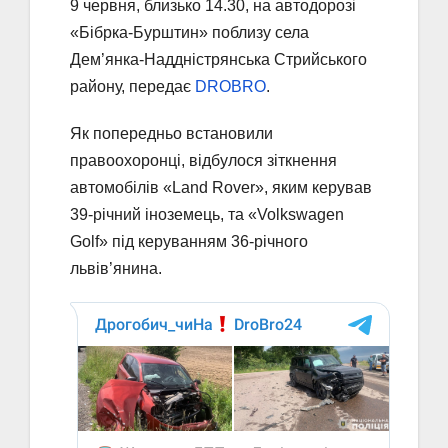
9 червня, близько 14.30, на автодорозі
«Бібрка-Бурштин» поблизу села
Дем’янка-Наддністрянська Стрийського
району, передає
DROBRO
.
Як попередньо встановили
правоохоронці, відбулося зіткнення
автомобілів «Land Rover», яким керував
39-річний іноземець, та «Volkswagen
Golf» під керуванням 36-річного
львів’янина.