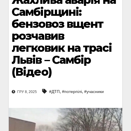
Самбірщині:
бензовоз вщент
розчавив
легковик на трасі
Львів – Самбір
(Відео)
,
,
#ДТП
#потерпілі
#учасники
ГРУ 8, 2025