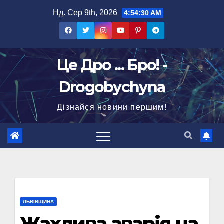
Перейти
Нд. Сер 9th, 2026
4:54:31 AM
до
вмісту
Це Дро ... Бро! -
Drogobychyna
Дізнайся новини першим!
ЛЬВІВЩИНА
Жахлива аварія на