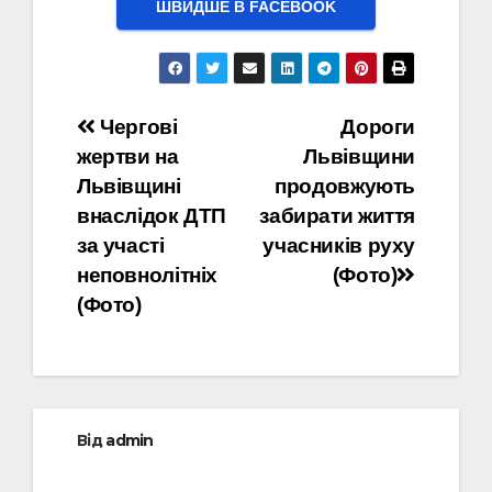
ШВИДШЕ В FACEBOOK
Навігація
Чергові
Дороги
жертви на
Львівщини
записів
Львівщині
продовжують
внаслідок ДТП
забирати життя
за участі
учасників руху
неповнолітніх
(Фото)
(Фото)
Від
admin