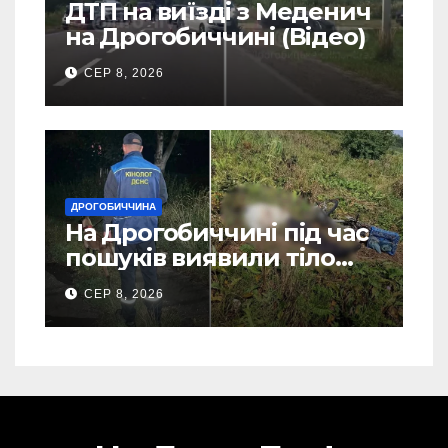
ДТП на виїзді з Меденич
на Дрогобиччині (Відео)
СЕР 8, 2026
ДРОГОБИЧЧИНА
На Дрогобиччині під час
пошуків виявили тіло
зниклого чоловіка (Фото)
СЕР 8, 2026