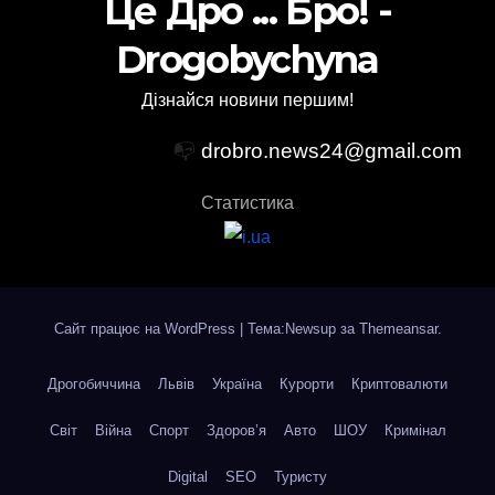
Це Дро ... Бро! -
Drogobychyna
Дізнайся новини першим!
📭
drobro.news24@gmail.com
Статистика
Сайт працює на WordPress
|
Тема:Newsup за
Themeansar
.
Дрогобиччина
Львів
Україна
Курорти
Криптовалюти
Світ
Війна
Спорт
Здоров’я
Авто
ШОУ
Кримінал
Digital
SEO
Туристу