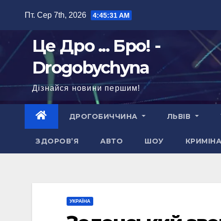
Перейти
Пт. Сер 7th, 2026
4:45:33 AM
до
вмісту
Це Дро ... Бро! -
Drogobychyna
Дізнайся новини першим!
ДРОГОБИЧЧИНА
ЛЬВІВ
ЗДОРОВ’Я
АВТО
ШОУ
КРИМІН
УКРАЇНА