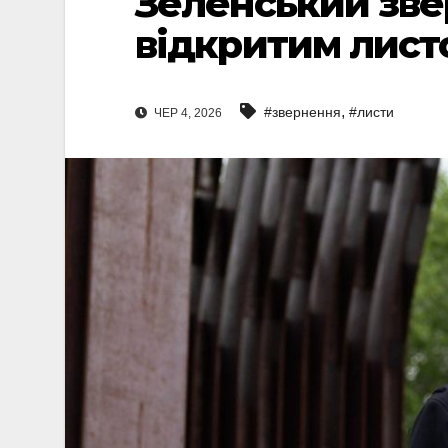
Зеленський звер
відкритим лист
,
#звернення
#листи
ЧЕР 4, 2026