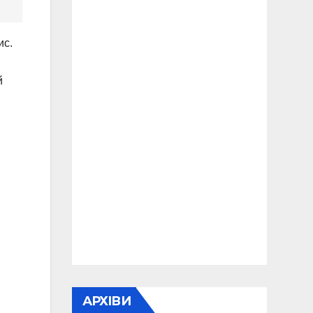
ис.
й
АРХІВИ