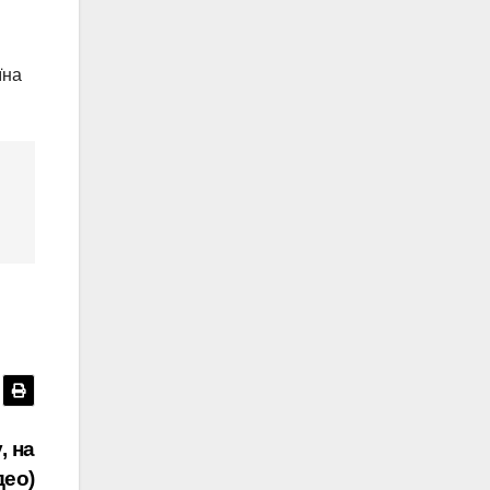
їна
, на
део)