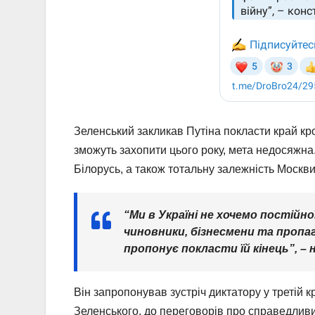
Зеленський закликав Путіна покласти край к
зможуть захопити цього року, мета недосяжна
Білорусь, а також тотальну залежність Москви
“Ми в Україні не хочемо постійн
чиновники, бізнесмени та пропа
пропонує покласти їй кінець”, –
Він запропонував зустріч диктатору у третій к
Зеленського, до переговорів про справедливий