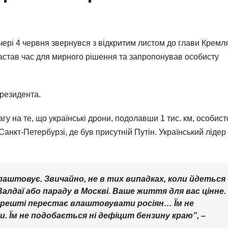
ері 4 червня звернувся з відкритим листом до глави Кремл
астав час для мирного рішення та запропонував особисту
президента.
у на те, що українські дрони, подолавши 1 тис. км, особист
анкт-Петербурзі, де був присутній Путін. Український лідер
лаштовує. Звичайно, не в тих випадках, коли йдеться
Валдаї або параду в Москві. Ваше життя для вас цінне.
 нарешті перестає влаштовувати росіян… Їм не
. Їм не подобається ні дефіцит бензину краю”, –