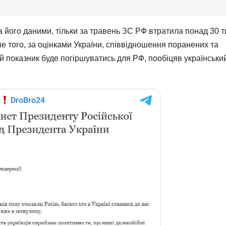
а його даними, тільки за травень ЗС РФ втратила понад 30 т
е того, за оцінками України, співвідношення поранених та
цей показник буде погіршуватись для РФ, пообіцяв українськи