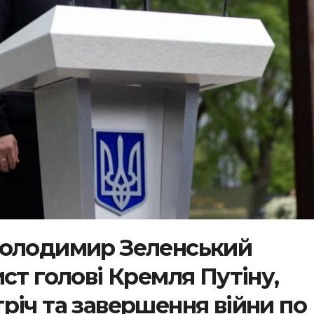
Володимир Зеленський
ст голові Кремля Путіну,
річ та завершення війни по