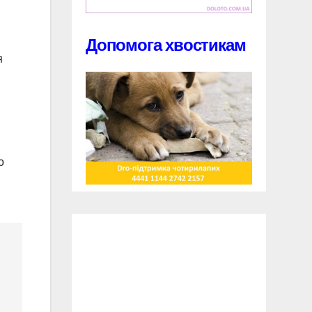
Допомога хвостикам
я
о