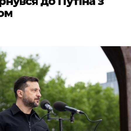
нувся до Путіна з
ом