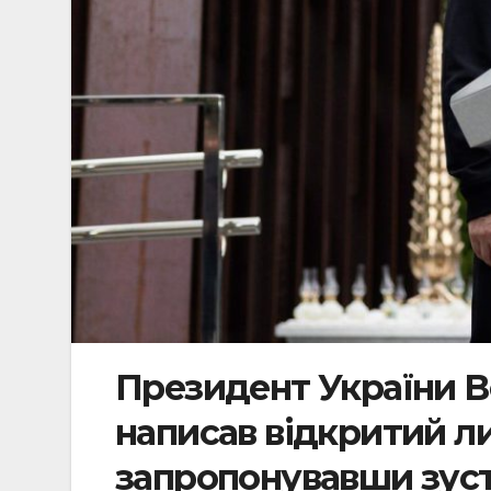
Президент України 
написав відкритий ли
запропонувавши зуст