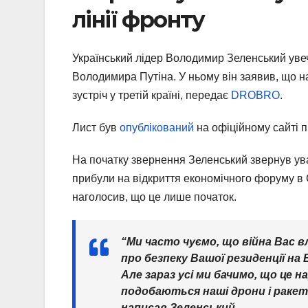
лінії фронту
Український лідер Володимир Зеленський увеч
Володимира Путіна. У ньому він заявив, що н
зустріч у третій країні, передає
DROBRO
.
Лист був
опублікований
на офіційному сайті 
На початку звернення Зеленський звернув уваг
прибули на відкриття економічного форуму в С
наголосив, що це лише початок.
“Ми часто чуємо, що війна Вас в
про безпеку Вашої резиденції на 
Але зараз усі ми бачимо, що це
подобаються наші дрони і ракети
написав Зеленський.