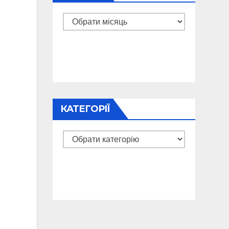
Архіви
КАТЕГОРІЇ
Категорії