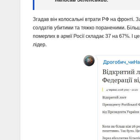
Згадав він колосальні втрати РФ на фронті. З
солдатів убитими та тяжко пораненими. Більш
померлих в армії Росії складає 37 на 67%. І 
лідер.