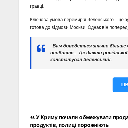
гравці.
Ключова умова перемир’я Зеленського – це зу
готова до відмови Москви. Однак він поперед
“Вам доведеться значно більше б
особисте… Це факти російської 
констатував Зеленський.
ШВ
Навігація
У Криму почали обмежувати прод
продуктів, полиці порожніють