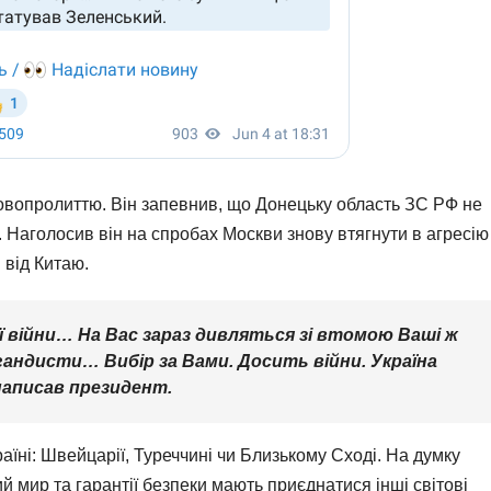
ровопролиттю. Він запевнив, що Донецьку область ЗС РФ не
. Наголосив він на спробах Москви знову втягнути в агресію
 від Китаю.
ої війни… На Вас зараз дивляться зі втомою Ваші ж
гандисти… Вибір за Вами. Досить війни. Україна
 написав президент.
раїні: Швейцарії, Туреччині чи Близькому Сході. На думку
 мир та гарантії безпеки мають приєднатися інші світові