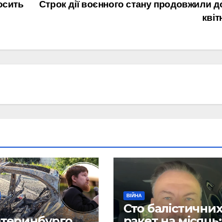
осить
Строк дії воєнного стану продовжили д
квіт
ВІЙНА
Сто балістични
атеринбургом
ракет на місяць: