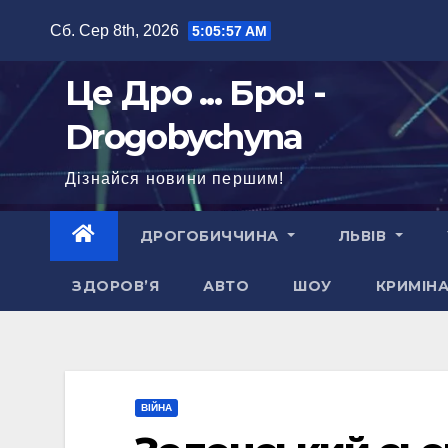
Перейти
Сб. Сер 8th, 2026
5:05:57 AM
до
вмісту
Це Дро ... Бро! -
Drogobychyna
Дізнайся новини першим!
ДРОГОБИЧЧИНА
ЛЬВІВ
ЗДОРОВ’Я
АВТО
ШОУ
КРИМІН
ВІЙНА