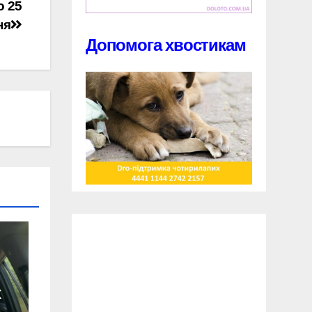
о 25
ня
Допомога хвостикам
х