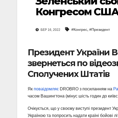
Зеленський сьо
Конгресом СШ
,
#Конгрес
#Президент
БЕР 16, 2022
Президент України 
звернеться по відеоз
Сполучених Штатів
Як
поваідомляє
DROBRO з посиланням на
Ра
часом Вашингтона (мінус шість годин до київс
Очікується, що у своєму виступі президент У
Україною та попросить надати країні бойові лі