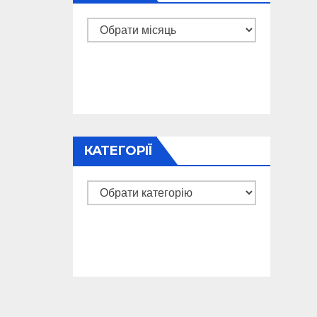
Архіви
КАТЕГОРІЇ
Категорії