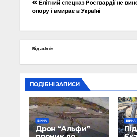
Навігація
Елітний спецназ Росгвардії не вин
опору і вмирає в Україні
записів
Від
admin
ПОДІБНІ ЗАПИСИ
ВІЙНА
ВІЙНА
Дрон “Альфи”
Під
проник до
Єк