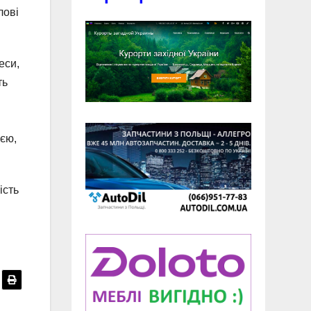
лові
еси,
ть
ією,
ість