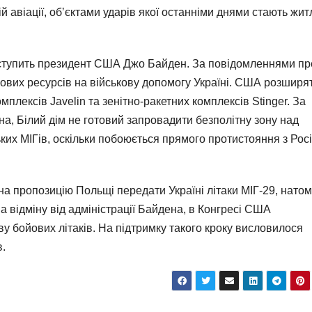
ій авіації, обʼєктами ударів якої останніми днями стають жит
иступить президент США Джо Байден. За повідомленнями пр
ових ресурсів на військову допомогу Україні. США розширя
плексів Javelin та зенітно-ракетних комплексів Stinger. За
, Білий дім не готовий запровадити безполітну зону над
ких МІГів, оскільки побоюється прямого протистояння з Рос
 на пропозицію Польщі передати Україні літаки МІГ-29, натом
 відміну від адміністрації Байдена, в Конгресі США
у бойових літаків. На підтримку такого кроку висловилося
в.