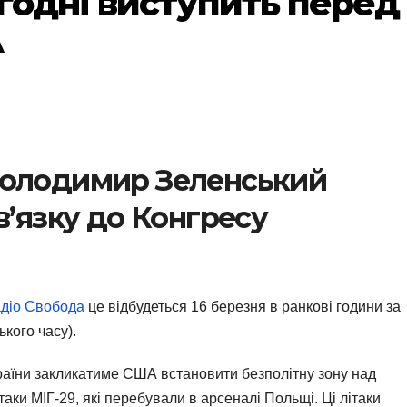
годні виступить перед
А
Володимир Зеленський
вʼязку до Конгресу
діо Свобода
це відбудеться 16 березня в ранкові години за
ького часу).
країни закликатиме США встановити безполітну зону над
таки МІГ-29, які перебували в арсеналі Польщі. Ці літаки