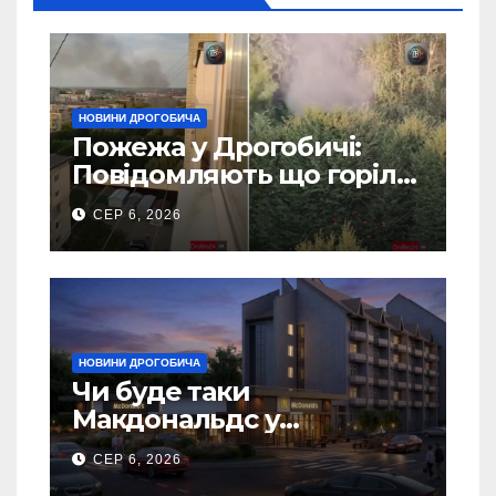
НОВИНИ ДРОГОБИЧА
Пожежа у Дрогобичі:
Повідомляють що горіло
5 гаражів (Відео)
СЕР 6, 2026
НОВИНИ ДРОГОБИЧА
Чи буде таки
Макдональдс у
Дрогобичі? (Фото)
СЕР 6, 2026