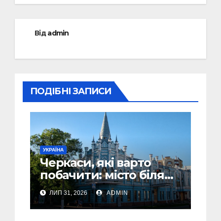
Від
admin
ПОДІБНІ ЗАПИСИ
УКРАЇНА
Черкаси, які варто
побачити: місто біля
Дніпра, зелені парки
ЛИП 31, 2026
ADMIN
та місця з особливою
атмосферою