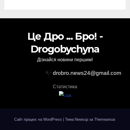
Це Дро ... Бро! -
Drogobychyna
Дізнайся новини першим!
📭
drobro.news24@gmail.com
Статистика
Сайт працює на WordPress
|
Тема:Newsup за
Themeansar
.