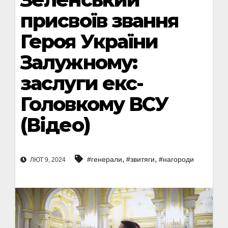
присвоїв звання
Героя України
Залужному:
заслуги екс-
Головкому ВСУ
(Відео)
,
,
#генерали
#звитяги
#нагороди
ЛЮТ 9, 2024