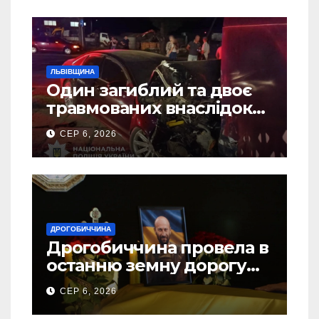
ЛЬВІВЩИНА
Один загиблий та двоє
травмованих внаслідок
ДТП на Самбірщині
СЕР 6, 2026
ДРОГОБИЧЧИНА
Дрогобиччина провела в
останню земну дорогу
свого Захисника – Олега
СЕР 6, 2026
Торського