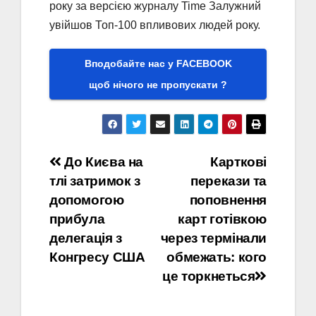
року за версією журналу Time Залужний
увійшов Топ-100 впливових людей року.
Вподобайте нас у FACEBOOK
щоб нічого не пропускати ?
Навігація
До Києва на
Карткові
тлі затримок з
перекази та
записів
допомогою
поповнення
прибула
карт готівкою
делегація з
через термінали
Конгресу США
обмежать: кого
це торкнеться