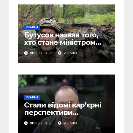
УКРАЇНА
Бутусов назвав того,
хто стане міністром
оборони України, і
ЛИП 27, 2026
ADMIN
пояснив, чому інакше
не може бути
УКРАЇНА
Стали відомі кар’єрні
перспективи
Сирського після
ЛИП 22, 2026
ADMIN
звільнення з посади