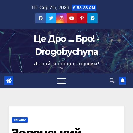
Перейти
Пт. Сер 7th, 2026
9:58:29 AM
до
вмісту
Це Дро ... Бро! -
Drogobychyna
Дізнайся новини першим!
УКРАЇНА
Зеленський