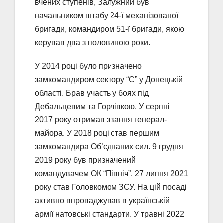
вчених ступенів, Залужний був
начальником штабу 24-ї механізованої
бригади, командиром 51-ї бригади, якою
керував два з половиною роки.
У 2014 році було призначено
замкомандиром сектору “С” у Донецькій
області. Брав участь у боях під
Дебальцевим та Горлівкою. У серпні
2017 року отримав звання генерал-
майора. У 2018 році став першим
замкомандира Об’єднаних сил. 9 грудня
2019 року був призначений
командувачем ОК “Північ”. 27 липня 2021
року став Головкомом ЗСУ. На цій посаді
активно впроваджував в українській
армії натовські стандарти. У травні 2022