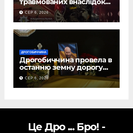
травмованих внаслідок
ДТП на Самбірщині
СЕР 6, 2026
ДРОГОБИЧЧИНА
Дрогобиччина провела в
останню земну дорогу
свого Захисника – Олега
СЕР 6, 2026
Торського
Це Дро ... Бро! -