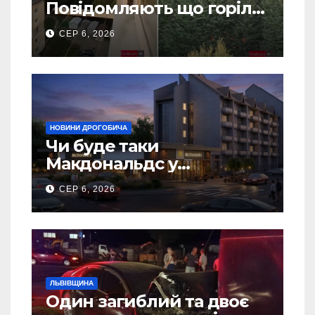
Повідомляють що горіло
5 гаражів (Відео)
СЕР 6, 2026
НОВИНИ ДРОГОБИЧА
Чи буде таки
Макдональдс у
Дрогобичі? (Фото)
СЕР 6, 2026
ЛЬВІВЩИНА
Один загиблий та двоє