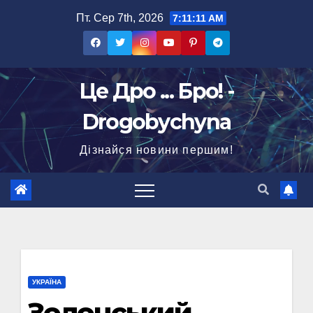
Перейти
Пт. Сер 7th, 2026
7:11:12 AM
до
вмісту
Це Дро ... Бро! -
Drogobychyna
Дізнайся новини першим!
УКРАЇНА
Зеленський