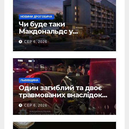
НОВИНИ ДРОГОБИЧА
Чи буде таки
Макдональдс у
Дрогобичі? (Фото)
СЕР 6, 2026
ЛЬВІВЩИНА
Один загиблий та двоє
травмованих внаслідок
ДТП на Самбірщині
СЕР 6, 2026