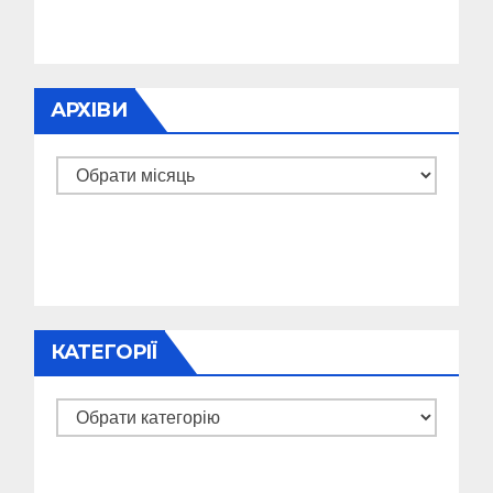
АРХІВИ
Архіви
КАТЕГОРІЇ
Категорії