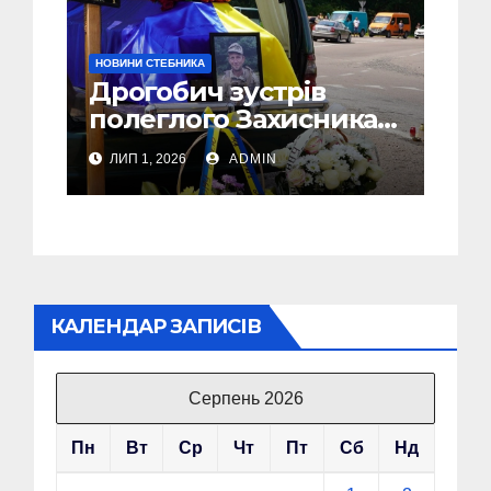
НОВИНИ СТЕБНИКА
Дрогобич зустрів
полеглого Захисника
Сергія Скірка з
ЛИП 1, 2026
ADMIN
Стебника
КАЛЕНДАР ЗАПИСІВ
Серпень 2026
Пн
Вт
Ср
Чт
Пт
Сб
Нд