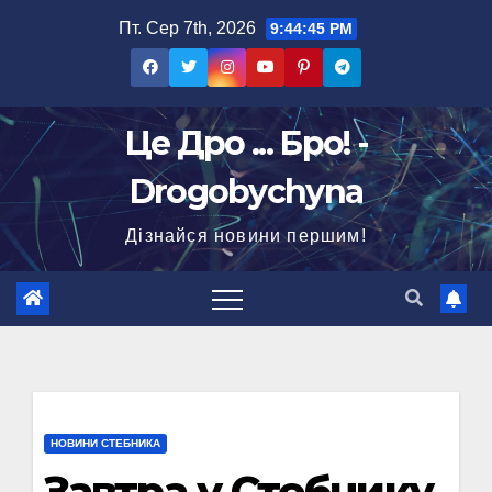
Перейти
Пт. Сер 7th, 2026
9:44:46 PM
до
вмісту
Це Дро ... Бро! -
Drogobychyna
Дізнайся новини першим!
НОВИНИ СТЕБНИКА
Завтра у Стебнику