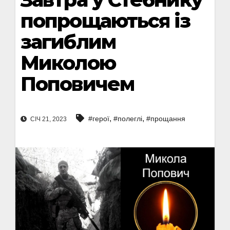
попрощаються із
загиблим
Миколою
Поповичем
,
,
#герої
#полеглі
#прощання
СІЧ 21, 2023