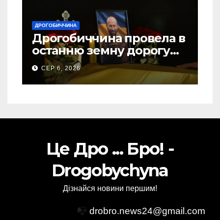
ДРОГОБИЧЧИНА
Дрогобиччина провела в
останню земну дорогу
свого Захисника – Олега
СЕР 6, 2026
Торського
Це Дро ... Бро! -
Drogobychyna
Дізнайся новини першим!
📭
drobro.news24@gmail.com