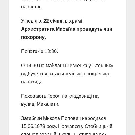
парастас.
У неділю,
22 січня, в храмі
Архистратига Михаїла проведуть чин
похорону
.
Початок о 13:30.
О 14:30 на майдані Шевченка у Стебнику
відбудеться загальноміська прощальна
панахида.
Поховають Героя на кладовищі на
вулиці Микелити.
Загиблий Микола Попович народився
15.06.1979 року. Навчався у Cтебницькій
спеціалізованій школі І-ІІІ ступенів №7.