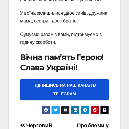
У воїна залишилися двоє синів, дружина,
мама, сестра і двоє братів.
Сумуємо разом з вами, підтримуємо в
годину скорботи.
Вічна пам’ять Герою!
Слава Україні!
ПІДПИШИСЬ НА НАШ КАНАЛ В
ТELEGRAM
Навігація
Черговий
Проблеми у