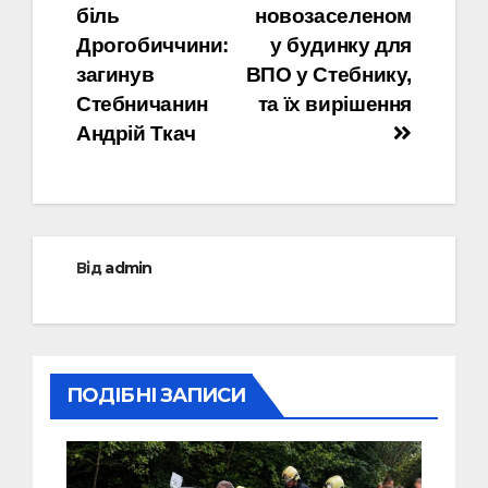
біль
новозаселеном
записів
Дрогобиччини:
у будинку для
загинув
ВПО у Стебнику,
Стебничанин
та їх вирішення
Андрій Ткач
Від
admin
ПОДІБНІ ЗАПИСИ