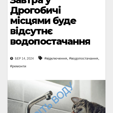
Дрогобичі
місцями буде
відсутнє
водопостачання
,
,
#відключення
#водопостачання
БЕР 14, 2024
#ремонти