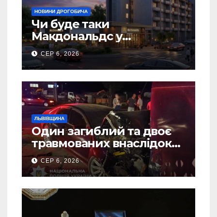
НОВИНИ ДРОГОБИЧА
Чи буде таки
Макдональдс у
Дрогобичі? (Фото)
СЕР 6, 2026
ЛЬВІВЩИНА
Один загиблий та двоє
травмованих внаслідок
ДТП на Самбірщині
СЕР 6, 2026