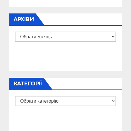
АРХІВИ
Архіви
КАТЕГОРІЇ
Категорії