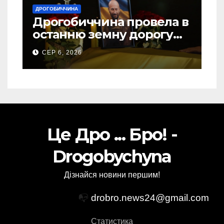
ДРОГОБИЧЧИНА
Дрогобиччина провела в
останню земну дорогу
свого Захисника – Олега
СЕР 6, 2026
Торського
Це Дро ... Бро! -
Drogobychyna
Дізнайся новини першим!
📭
drobro.news24@gmail.com
Статистика