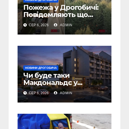
Пожежа у Дрогобичі:
Повідомляють що
горіло 5 гаражів
СЕР 6, 2026
ADMIN
(Відео)
НОВИНИ ДРОГОБИЧА
Чи буде таки
Макдональдс у
Дрогобичі? (Фото)
СЕР 6, 2026
ADMIN