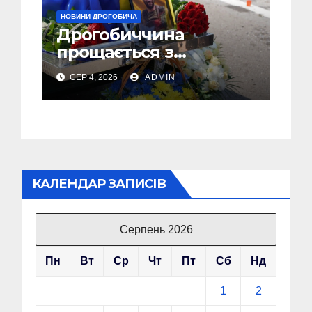
НОВИНИ ДРОГОБИЧА
Дрогобиччина
прощається з
полеглим Воїном
СЕР 4, 2026
ADMIN
Олегом Торським
КАЛЕНДАР ЗАПИСІВ
Серпень 2026
Пн
Вт
Ср
Чт
Пт
Сб
Нд
1
2