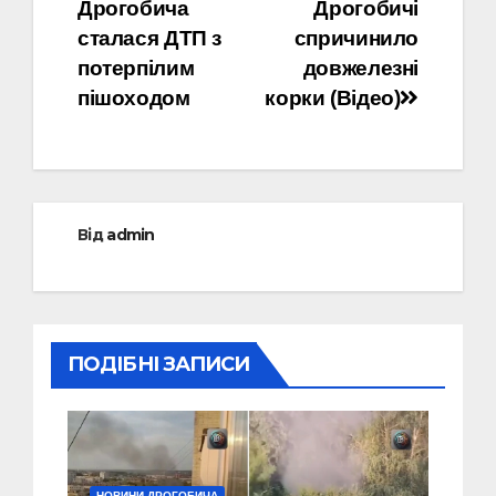
Дрогобича
Дрогобичі
записів
сталася ДТП з
спричинило
потерпілим
довжелезні
пішоходом
корки (Відео)
Від
admin
ПОДІБНІ ЗАПИСИ
НОВИНИ ДРОГОБИЧА