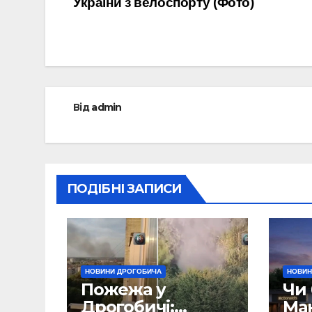
України з велоспорту (Фото)
записів
Від
admin
ПОДІБНІ ЗАПИСИ
НОВИНИ ДРОГОБИЧА
НОВИН
Пожежа у
Чи 
Дрогобичі:
Ма