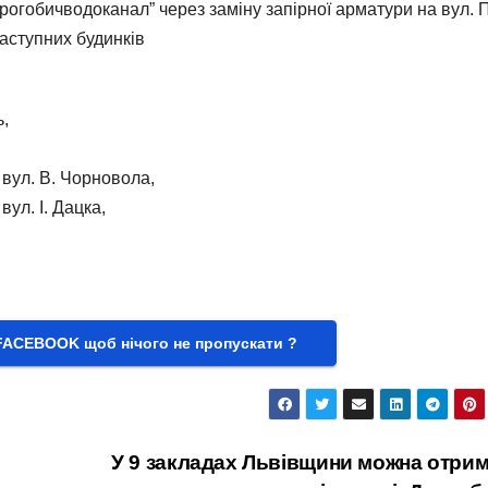
гобичводоканал” через заміну запірної арматури на вул. П
аступних будинків
ь,
о вул. В. Чорновола,
вул. І. Дацка,
FACEBOOK щоб нічого не пропускати ?
У 9 закладах Львівщини можна отри