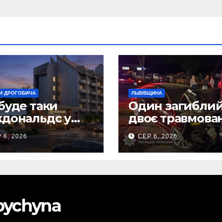
И ДРОГОБИЧА
ЛЬВІВЩИНА
буде таки
Один загиблий
дональдс у
двоє травмова
гобичі? (Фото)
внаслідок ДТП 
 6, 2026
СЕР 6, 2026
Самбірщині
obychyna