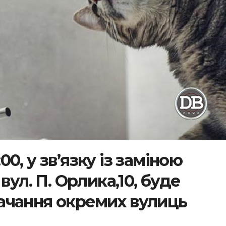
:00, у зв’язку із заміною
вул. П. Орлика,10, буде
ачання окремих вулиць