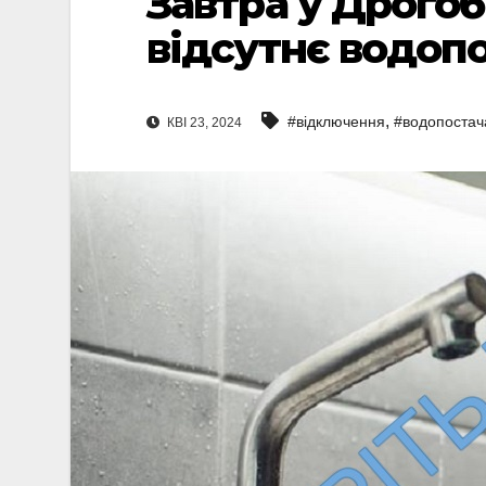
Завтра у Дрогоб
відсутнє водоп
,
#відключення
#водопостач
КВІ 23, 2024