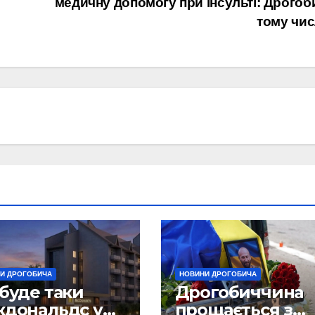
медичну допомогу при інсульті: Дрогоб
тому чис
И ДРОГОБИЧА
НОВИНИ ДРОГОБИЧА
буде таки
Дрогобиччина
кдональдс у
прощається з