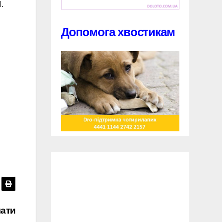
.
Допомога хвостикам
мати