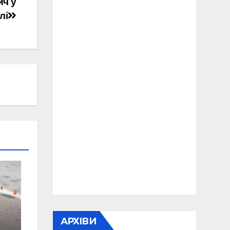
ич у
лі
АРХІВИ