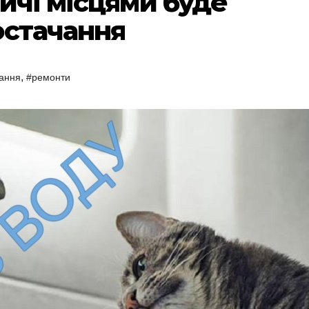
ичі місцями буде
остачання
,
ання
#ремонти