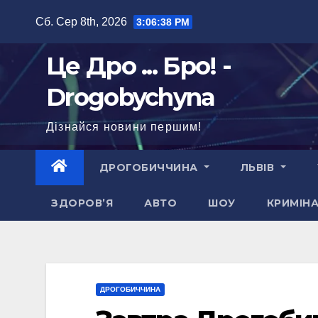
Перейти
Сб. Сер 8th, 2026
3:06:39 PM
до
вмісту
Це Дро ... Бро! -
Drogobychyna
Дізнайся новини першим!
ДРОГОБИЧЧИНА
ЛЬВІВ
ЗДОРОВ’Я
АВТО
ШОУ
КРИМІН
ДРОГОБИЧЧИНА