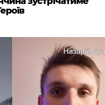
ччина зустрічатиме
Героїв