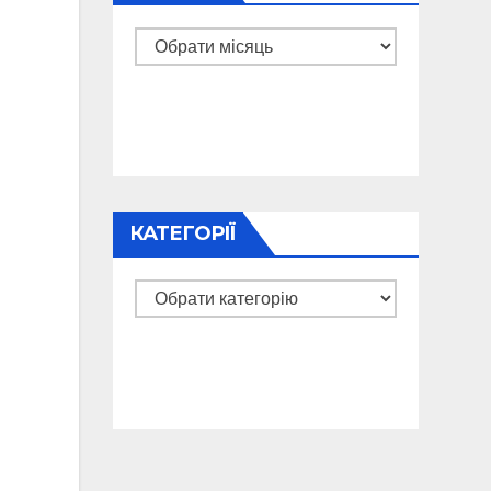
Архіви
КАТЕГОРІЇ
Категорії