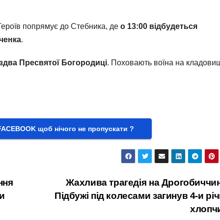
Героїв попрямує до Стебника, де
о 13:00 відбудеться
ченка
.
Різдва Пресвятої Богородиці
. Поховають воїна на кладовищ
FACEBOOK щоб нічого не пропускати ?
ння
Жахлива трагедія на Дрогобиччин
и
Підбужі під колесами загинув 4-и рі
хлопч