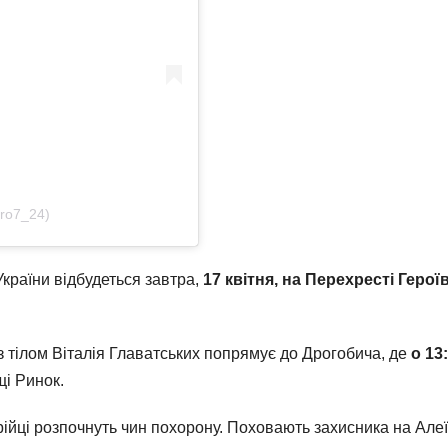
ro7_24)
України відбудеться завтра,
17 квітня, на Перехресті Герої
з тілом Віталія Главатських попрямує до Дрогобича, де
о 13
щі Ринок.
ійці розпочнуть чин похорону. Поховають захисника на Алеї