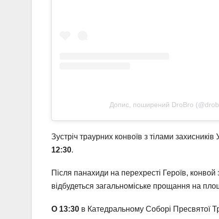
Допис, поширений DroBro (@drob
Зустріч траурних конвоїв з тілами захисників 
12:30
.
Після панахиди на перехресті Героїв, конвой 
відбудеться загальноміське прощання на пло
О 13:30
в Катедральному Соборі Пресвятої Тр