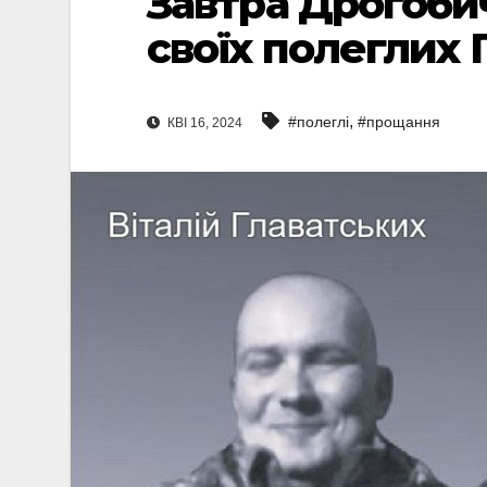
Завтра Дрогоби
своїх полеглих 
,
#полеглі
#прощання
КВІ 16, 2024