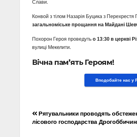
Слави.
Конвой з тілом Назарія Буцика з Перехрестя 
загальноміське прощання на Майдані Шев
Похорон Героя проведуть
о 13:30 в церкві 
вулиці Мекелити.
Вічна пам’ять Героям!
Вподобайте нас у 
Навігація
Рятувальники проводять обстеже
лісового господарства Дрогоббичин
записів