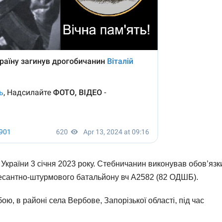
країни 3 січня 2023 року. Стебничанин виконував обов’язк
есантно-штурмового батальйону вч А2582 (82 ОДШБ).
бою, в районі села Вербове, Запорізької області, під час