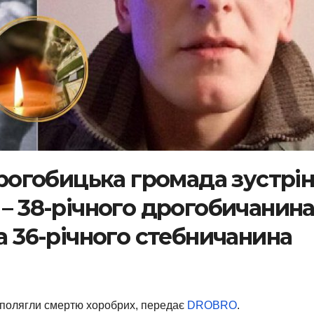
 Дрогобицька громада зустрі
 – 38-річного дрогобичанин
та 36-річного стебничанина
а полягли смертю хоробрих, передає
DROBRO
.