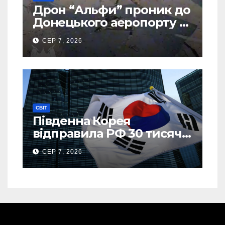
Дрон “Альфи” проник до
Донецького аеропорту та
спалив “Шахед” ще до
СЕР 7, 2026
запуску
СВІТ
Південна Корея
відправила РФ 30 тисяч
тонн авіапалива
СЕР 7, 2026