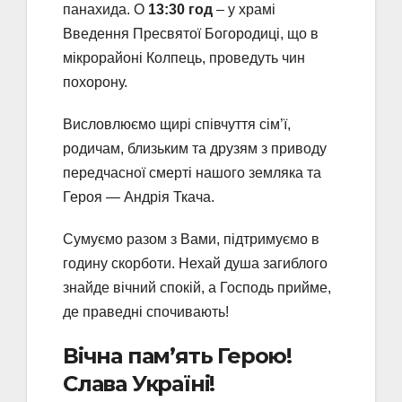
панахида. О
13:30 год
– у храмі
Введення Пресвятої Богородиці, що в
мікрорайоні Колпець, проведуть чин
похорону.
Висловлюємо щирі співчуття сім’ї,
родичам, близьким та друзям з приводу
передчасної смерті нашого земляка та
Героя — Андрія Ткача.
Сумуємо разом з Вами, підтримуємо в
годину скорботи. Нехай душа загиблого
знайде вічний спокій, а Господь прийме,
де праведні спочивають!
Вічна пам’ять Герою!
Слава Україні!