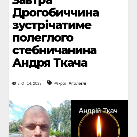
Дрогобиччина
зустрічатиме
полеглого
стебничанина
Андря Ткача
,
#гкрої
#полеглі
ЛЮТ 14, 2023