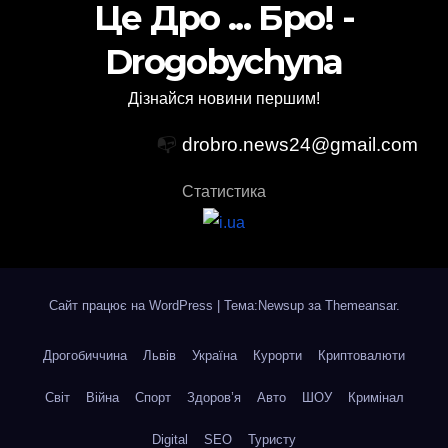
Це Дро ... Бро! -
Drogobychyna
Дізнайся новини першим!
📭
drobro.news24@gmail.com
Статистика
Сайт працює на WordPress
|
Тема:Newsup за
Themeansar
.
Дрогобиччина
Львів
Україна
Курорти
Криптовалюти
Світ
Війна
Спорт
Здоров’я
Авто
ШОУ
Кримінал
Digital
SEO
Туристу