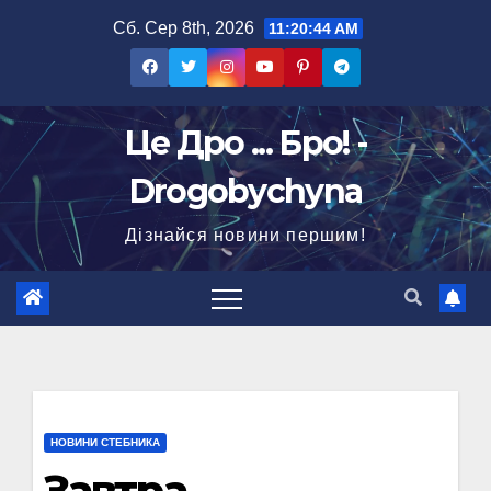
Перейти
Сб. Сер 8th, 2026
11:20:45 AM
до
вмісту
Це Дро ... Бро! -
Drogobychyna
Дізнайся новини першим!
НОВИНИ СТЕБНИКА
Завтра