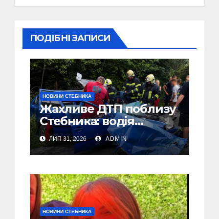
ПОДІБНІ ЗАПИСИ
НОВИНИ СТЕБНИКА
Жахливе ДТП поблизу
Стебника: водія
легковика
ЛИП 31, 2026
ADMIN
деблокували з
понівеченого авто
НОВИНИ СТЕБНИКА