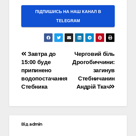
ПІДПИШИСЬ НА НАШ КАНАЛ В
ТELEGRAM
Навігація
Завтра до
Черговий біль
15:00 буде
Дрогобиччини:
записів
припинено
загинув
водопостачання
Стебничанин
Стебника
Андрій Ткач
Від
admin