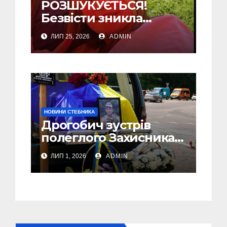
РОЗШУКУЄТЬСЯ!
Безвісти зникла
Обудовська Євангеліна
ЛИП 25, 2026
ADMIN
Ігорівна з Стебника
НОВИНИ СТЕБНИКА
Дрогобич зустрів
полеглого Захисника
Сергія Скірка з
ЛИП 1, 2026
ADMIN
Стебника