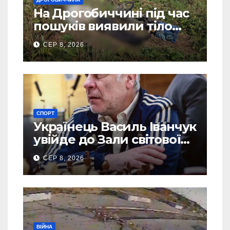
На Дрогобиччині під час
пошуків виявили тіло
зниклого чоловіка
СЕР 8, 2026
СПОРТ
Українець Василь Іванчук
увійде до Зали світової
шахової слави
СЕР 8, 2026
ВІЙНА