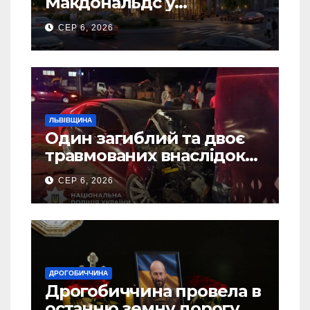
Макдональдс у
Дрогобичі? (Фото)
СЕР 6, 2026
ЛЬВІВЩИНА
Один загиблий та двоє
травмованих внаслідок
ДТП на Самбірщині
СЕР 6, 2026
ДРОГОБИЧЧИНА
Дрогобиччина провела в
останню земну дорогу