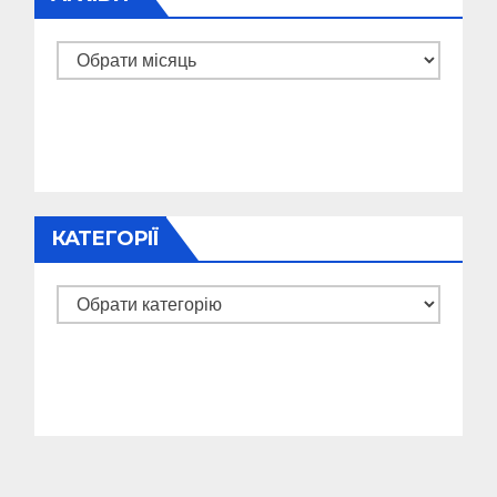
Архіви
КАТЕГОРІЇ
Категорії