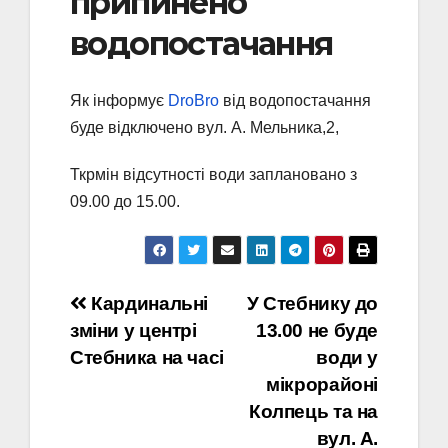
припинено
водопостачання
Як інформує
DroBro
від водопостачання
буде відключено вул. А. Мельника,2,
Ткрмін відсутності води заплановано з
09.00 до 15.00.
Навігація
Кардинальні
У Стебнику до
зміни у центрі
13.00 не буде
записів
Стебника на часі
води у
мікрорайоні
Колпець та на
вул. А.