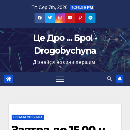
Перейти
Пт. Сер 7th, 2026
9:27:00 PM
до
вмісту
Це Дро ... Бро! -
Drogobychyna
Дізнайся новини першим!
НОВИНИ СТЕБНИКА
Завтра до 15.00 у