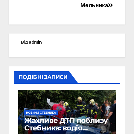
Мельника
Від
admin
ПОДІБНІ ЗАПИСИ
НОВИНИ СТЕБНИКА
Жахливе ДТП поблизу
Стебника: водія