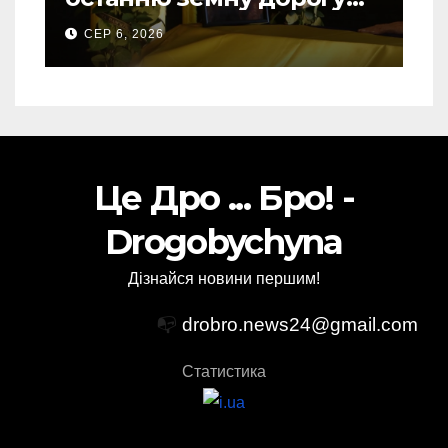
свого Захисника – Олега
СЕР 6, 2026
Торського
Це Дро ... Бро! -
Drogobychyna
Дізнайся новини першим!
📭
drobro.news24@gmail.com
Статистика