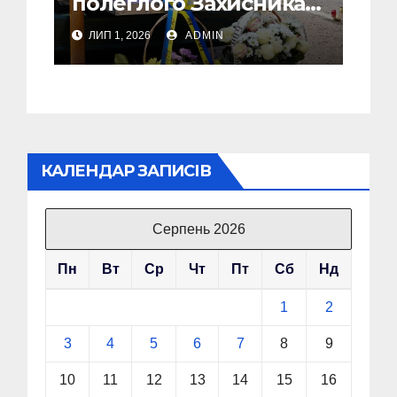
полеглого Захисника
Сергія Скірка з
ЛИП 1, 2026
ADMIN
Стебника
КАЛЕНДАР ЗАПИСІВ
Серпень 2026
Пн
Вт
Ср
Чт
Пт
Сб
Нд
1
2
3
4
5
6
7
8
9
10
11
12
13
14
15
16