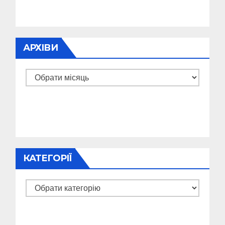
АРХІВИ
Архіви
КАТЕГОРІЇ
Категорії