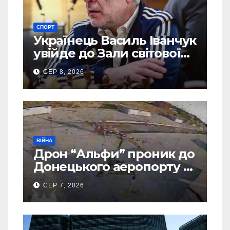
СПОРТ
Українець Василь Іванчук
увійде до Зали світової
шахової слави
СЕР 8, 2026
ВІЙНА
Дрон “Альфи” проник до
Донецького аеропорту та
спалив “Шахед” ще до
СЕР 7, 2026
запуску