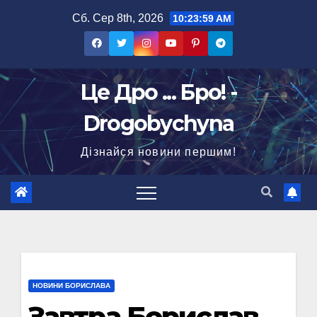
Перейти
Сб. Сер 8th, 2026
10:24:00 AM
до
вмісту
Це Дро ... Бро! -
Drogobychyna
Дізнайся новини першим!
НОВИНИ БОРИСЛАВА
Завтра Борислав