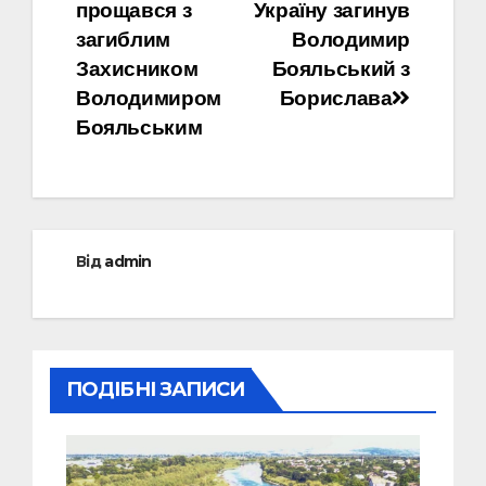
прощався з
Україну загинув
записів
загиблим
Володимир
Захисником
Бояльський з
Володимиром
Борислава
Бояльським
Від
admin
ПОДІБНІ ЗАПИСИ