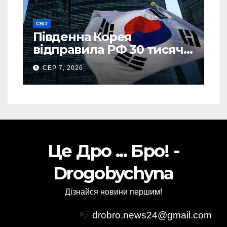
СВІТ
Південна Корея
відправила РФ 30 тисяч
тонн авіапалива
СЕР 7, 2026
Це Дро ... Бро! -
Drogobychyna
Дізнайся новини першим!
📭
drobro.news24@gmail.com