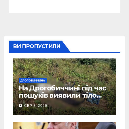
ВИ ПРОПУСТИЛИ
ДРОГОБИЧЧИНА
На Дрогобиччині під час
пошуків виявили тіло
зниклого чоловіка
СЕР 8, 2026