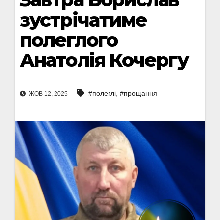
зустрічатиме
полеглого
Анатолія Кочергу
,
#полеглі
#прощання
ЖОВ 12, 2025