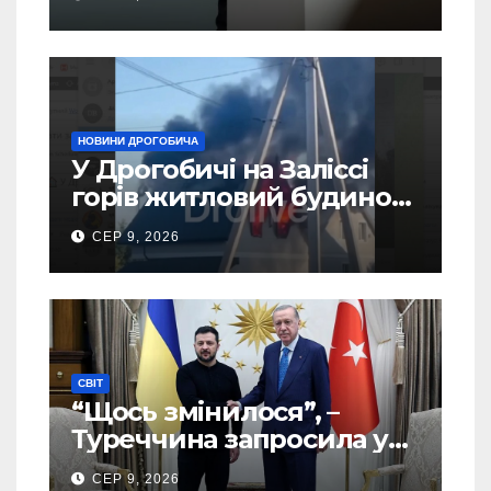
України – новий рейтинг
SOCIS
НОВИНИ ДРОГОБИЧА
У Дрогобичі на Заліссі
горів житловий будинок
(Відео)
СЕР 9, 2026
СВІТ
“Щось змінилося”, –
Туреччина запросила у
США дозвіл передати
СЕР 9, 2026