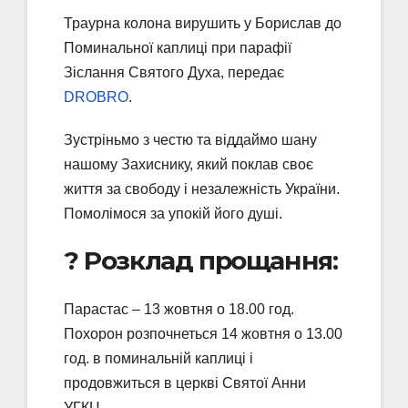
Траурна колона вирушить у Борислав до
Поминальної каплиці при парафії
Зіслання Святого Духа, передає
DROBRO
.
Зустріньмо з честю та віддаймо шану
нашому Захиснику, який поклав своє
життя за свободу і незалежність України.
Помолімося за упокій його душі.
? Розклад прощання:
Парастас – 13 жовтня о 18.00 год.
Похорон розпочнеться 14 жовтня о 13.00
год. в поминальній каплиці і
продовжиться в церкві Святої Анни
УГКЦ.