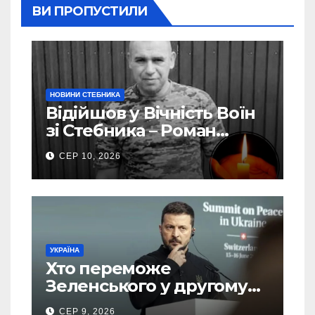
ВИ ПРОПУСТИЛИ
НОВИНИ СТЕБНИКА
Відійшов у Вічність Воїн
зі Стебника – Роман
Кучера
СЕР 10, 2026
УКРАЇНА
Хто переможе
Зеленського у другому
турі виборів президента
СЕР 9, 2026