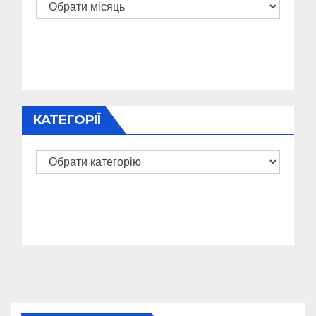
Архіви
КАТЕГОРІЇ
Категорії