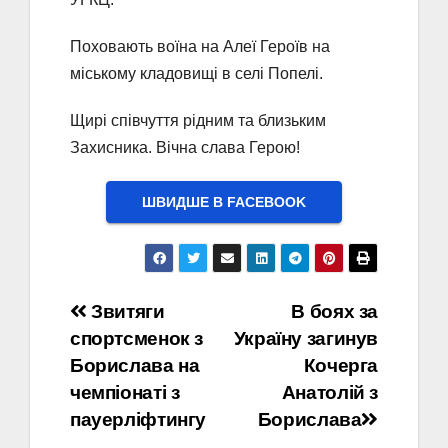
Поховають воїна на Алеї Героїв на
міському кладовищі в селі Попелі.
Щирі співчуття рідним та близьким
Захисника. Вічна слава Герою!
ШВИДШЕ В FACEBOOK
Навігація
Звитяги
В боях за
спортсменок з
Україну загинув
записів
Борислава на
Кочерга
чемпіонаті з
Анатолій з
пауерліфтингу
Борислава