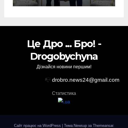
Україні ATACMS та M270
Це Дро ... Бро! -
Drogobychyna
Дізнайся новини першим!
📭
drobro.news24@gmail.com
Статистика
Сайт працює на WordPress
|
Тема:Newsup за
Themeansar
.