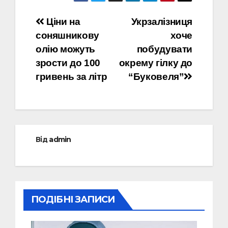
Навігація
Ціни на
Укрзалізниця
соняшникову
хоче
записів
олію можуть
побудувати
зрости до 100
окрему гілку до
гривень за літр
“Буковеля”
Від
admin
ПОДІБНІ ЗАПИСИ