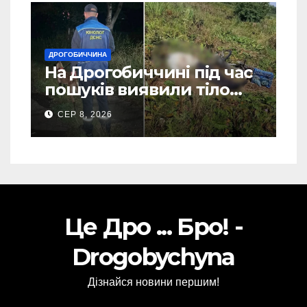
ДРОГОБИЧЧИНА
На Дрогобиччині під час
пошуків виявили тіло
зниклого чоловіка (Фото)
СЕР 8, 2026
Це Дро ... Бро! -
Drogobychyna
Дізнайся новини першим!