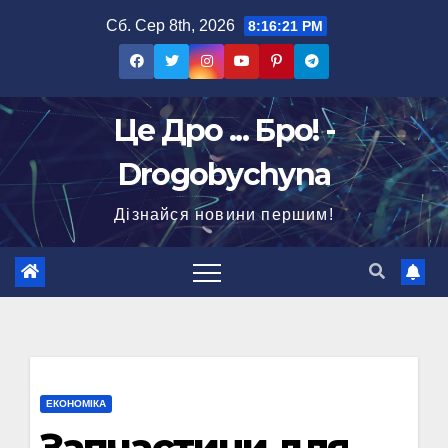
Перейти
Сб. Сер 8th, 2026
8:16:22 PM
до
вмісту
Це Дро ... Бро! -
Drogobychyna
Дізнайся новини першим!
ЕКОНОМІКА
Запчастини для