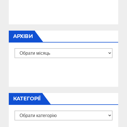
АРХІВИ
Архіви
КАТЕГОРІЇ
Категорії