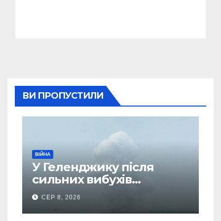
ВИ ПРОПУСТИЛИ
ВІЙНА
У Геленджику після
сильних вибухів
почалася масова
СЕР 8, 2026
евакуація