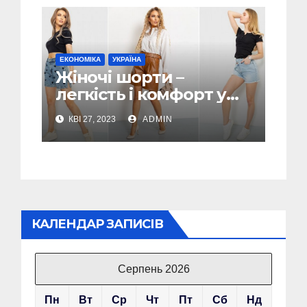
ЕКОНОМІКА
УКРАЇНА
Жіночі шорти –
легкість і комфорт у
спекотні дні
КВІ 27, 2023
ADMIN
КАЛЕНДАР ЗАПИСІВ
Серпень 2026
Пн
Вт
Ср
Чт
Пт
Сб
Нд