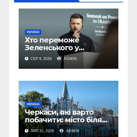
УКРАЇНА
Хто переможе
Зеленського у
другому турі виборів
СЕР 9, 2026
ADMIN
президента України –
новий рейтинг SOCIS
УКРАЇНА
Черкаси, які варто
побачити: місто біля
Дніпра, зелені парки
ЛИП 31, 2026
ADMIN
та місця з особливою