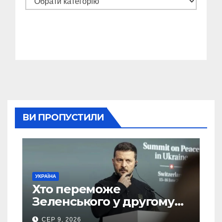
ВИ ПРОПУСТИЛИ
УКРАЇНА
Хто переможе
Зеленського у другому
турі виборів президента
СЕР 9, 2026