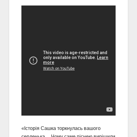
«Історія Сашка торкнулась вашого
серденька… Чому саме піснею вирішили