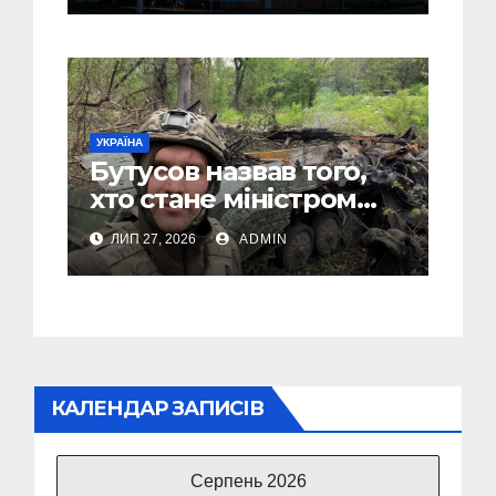
атмосферою
УКРАЇНА
Бутусов назвав того,
хто стане міністром
оборони України, і
ЛИП 27, 2026
ADMIN
пояснив, чому інакше
не може бути
КАЛЕНДАР ЗАПИСІВ
Серпень 2026