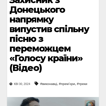
Донецького
напрямку
випустив спільну
пісню з
переможцем
«Голосу країни»
(Відео)
,
,
#виконавці
#прем'єри
#треки
КВІ 30, 2024