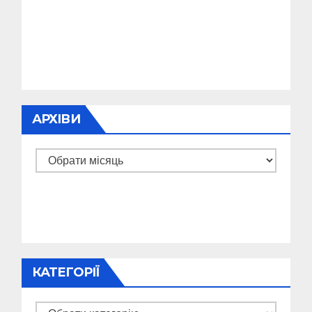
АРХІВИ
Архіви
КАТЕГОРІЇ
Категорії