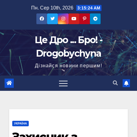
Перейти
Пн. Сер 10th, 2026
3:15:25 AM
до
вмісту
Це Дро ... Бро! -
Drogobychyna
Дізнайся новини першим!
УКРАЇНА
Захисник з