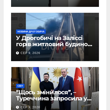
України – новий рейтинг
SOCIS
НОВИНИ ДРОГОБИЧА
У Дрогобичі на Заліссі
горів житловий будинок
(Відео)
СЕР 9, 2026
СВІТ
“Щось змінилося”, –
Туреччина запросила у
США дозвіл передати
СЕР 9, 2026