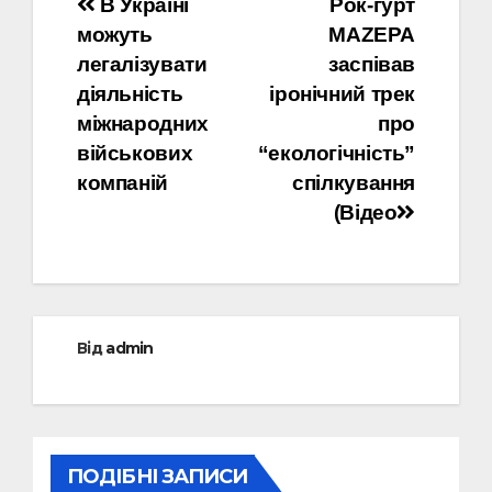
Навігація
В Україні
Рок-гурт
можуть
MAZEPA
записів
легалізувати
заспівав
діяльність
іронічний трек
міжнародних
про
військових
“екологічність”
компаній
спілкування
(Відео
Від
admin
ПОДІБНІ ЗАПИСИ