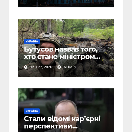
та місця з особливою
атмосферою
УКРАЇНА
Бутусов назвав того,
хто стане міністром
оборони України, і
ЛИП 27, 2026
ADMIN
пояснив, чому інакше
не може бути
УКРАЇНА
Стали відомі кар’єрні
перспективи