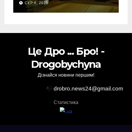
СЕР 6, 2026
Торського
Це Дро ... Бро! -
Drogobychyna
Дізнайся новини першим!
📭
drobro.news24@gmail.com
Статистика