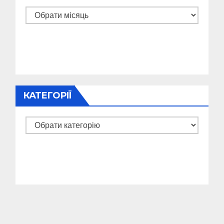
Архіви
КАТЕГОРІЇ
Категорії