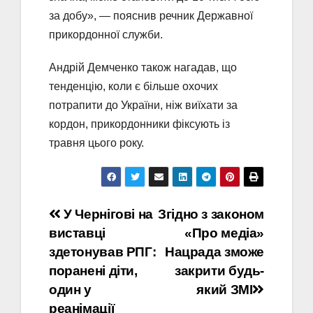
за добу», — пояснив речник Державної
прикордонної служби.
Андрій Демченко також нагадав, що
тенденцію, коли є більше охочих
потрапити до України, ніж виїхати за
кордон, прикордонники фіксують із
травня цього року.
Навігація
У Чернігові на
Згідно з законом
виставці
«Про медіа»
записів
здетонував РПГ:
Нацрада зможе
поранені діти,
закрити будь-
один у
який ЗМІ
реанімації