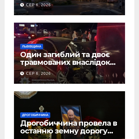
Дрогобичі? (Фото)
СЕР 6, 2026
ЛЬВІВЩИНА
Один загиблий та двоє
травмованих внаслідок
ДТП на Самбірщині
СЕР 6, 2026
ДРОГОБИЧЧИНА
Дрогобиччина провела в
останню земну дорогу
свого Захисника – Олега