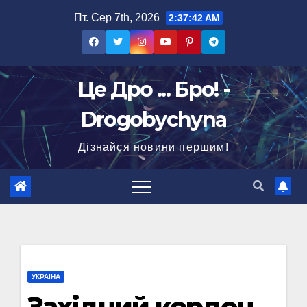
Перейти
Пт. Сер 7th, 2026
2:37:43 AM
до
вмісту
Це Дро ... Бро! -
Drogobychyna
Дізнайся новини першим!
УКРАЇНА
Західний кордон