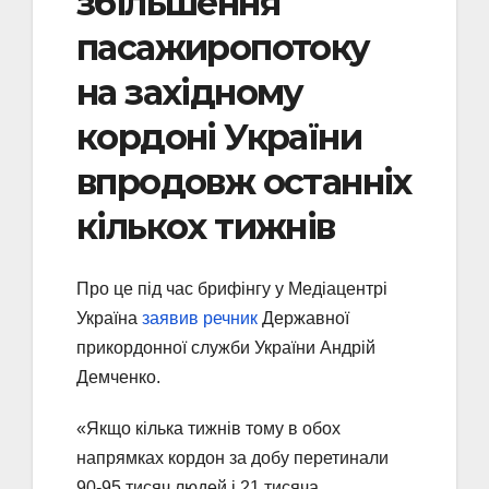
збільшення
пасажиропотоку
на західному
кордоні України
впродовж останніх
кількох тижнів
Про це під час брифінгу у Медіацентрі
Україна
заявив речник
Державної
прикордонної служби України Андрій
Демченко.
«Якщо кілька тижнів тому в обох
напрямках кордон за добу перетинали
90-95 тисяч людей і 21 тисяча