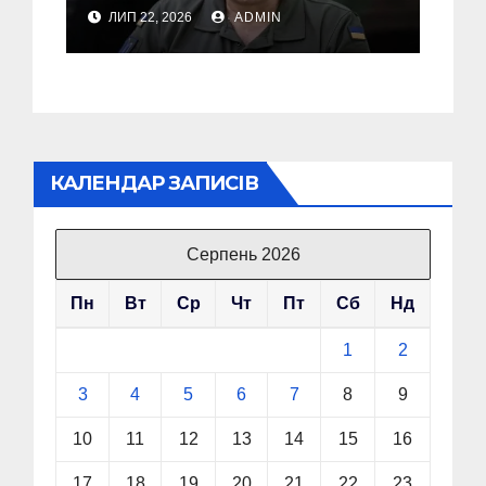
Сирського після
ЛИП 22, 2026
ADMIN
звільнення з посади
Головкому ВСУ
КАЛЕНДАР ЗАПИСІВ
Серпень 2026
Пн
Вт
Ср
Чт
Пт
Сб
Нд
1
2
3
4
5
6
7
8
9
10
11
12
13
14
15
16
17
18
19
20
21
22
23