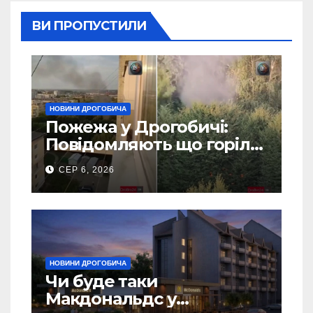
ВИ ПРОПУСТИЛИ
НОВИНИ ДРОГОБИЧА
Пожежа у Дрогобичі:
Повідомляють що горіло
5 гаражів (Відео)
СЕР 6, 2026
НОВИНИ ДРОГОБИЧА
Чи буде таки
Макдональдс у