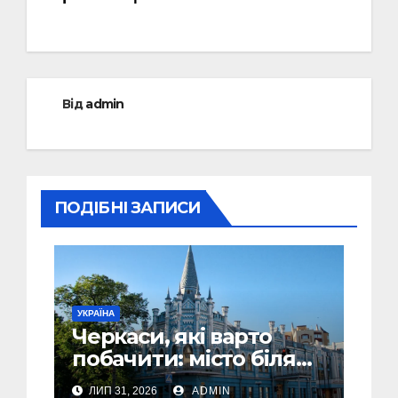
Від
admin
ПОДІБНІ ЗАПИСИ
УКРАЇНА
Черкаси, які варто
побачити: місто біля
Дніпра, зелені парки
ЛИП 31, 2026
ADMIN