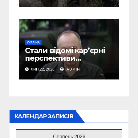
пояснив, чому інакше
не може бути
УКРАЇНА
Стали відомі кар’єрні
перспективи
Сирського після
ЛИП 22, 2026
ADMIN
звільнення з посади
Головкому ВСУ
КАЛЕНДАР ЗАПИСІВ
Серпень 2026