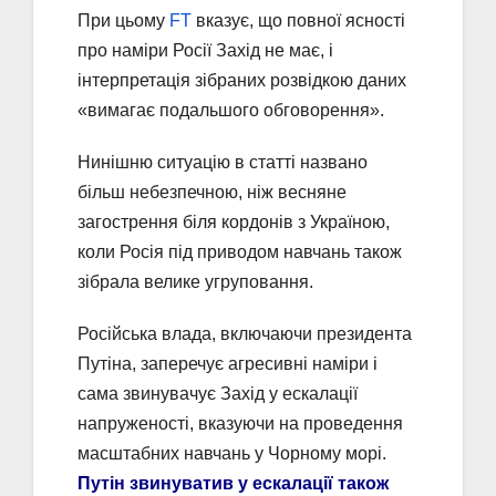
При цьому
FT
вказує, що повної ясності
про наміри Росії Захід не має, і
інтерпретація зібраних розвідкою даних
«вимагає подальшого обговорення».
Нинішню ситуацію в статті названо
більш небезпечною, ніж весняне
загострення біля кордонів з Україною,
коли Росія під приводом навчань також
зібрала велике угруповання.
Російська влада, включаючи президента
Путіна, заперечує агресивні наміри і
сама звинувачує Захід у ескалації
напруженості, вказуючи на проведення
масштабних навчань у Чорному морі.
Путін звинуватив у ескалації також