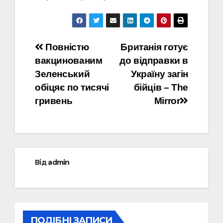
Навігація
Повністю
Британія готує
вакцинованим
до відправки в
записів
Зеленський
Україну загін
обіцяє по тисячі
бійців – The
гривень
Mirror
Від
admin
ПОДІБНІ ЗАПИСИ