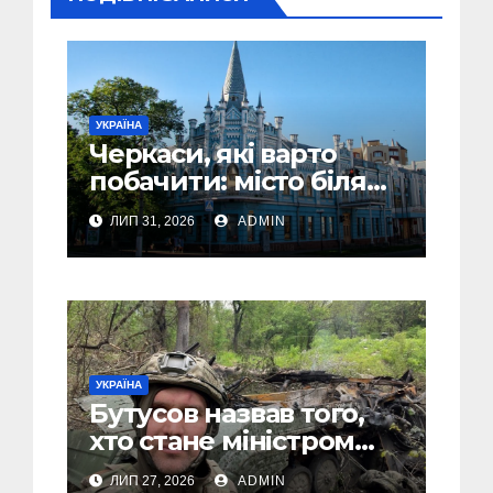
УКРАЇНА
Черкаси, які варто
побачити: місто біля
Дніпра, зелені парки
ЛИП 31, 2026
ADMIN
та місця з особливою
атмосферою
УКРАЇНА
Бутусов назвав того,
хто стане міністром
оборони України, і
ЛИП 27, 2026
ADMIN