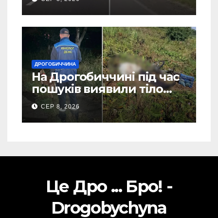
ДРОГОБИЧЧИНА
На Дрогобиччині під час
пошуків виявили тіло
зниклого чоловіка (Фото)
СЕР 8, 2026
Це Дро ... Бро! -
Drogobychyna