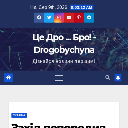
Перейти
Нд. Сер 9th, 2026
9:03:13 AM
до
вмісту
Це Дро ... Бро! -
Drogobychyna
Дізнайся новини першим!
УКРАЇНА
Захід попередив