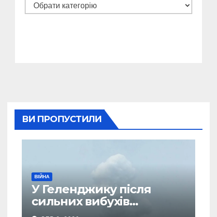
Категорії
ВИ ПРОПУСТИЛИ
ВІЙНА
У Геленджику після
сильних вибухів
почалася масова