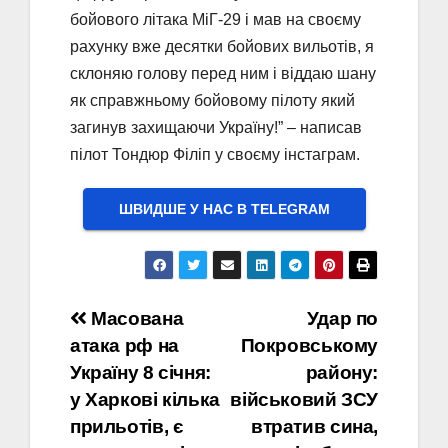
бойового літака МіГ-29 і мав на своєму
рахунку вже десятки бойових вильотів, я
склоняю голову перед ним і віддаю шану
як справжньому бойовому пілоту який
загинув захищаючи Україну!” – написав
пілот Тондюр Філіп у своєму інстаграм.
ШВИДШЕ У НАС В ТELEGRAM
Навігація
Масована
Удар по
атака рф на
Покровському
записів
Україну 8 січня:
району:
у Харкові кілька
військовий ЗСУ
прильотів, є
втратив сина,