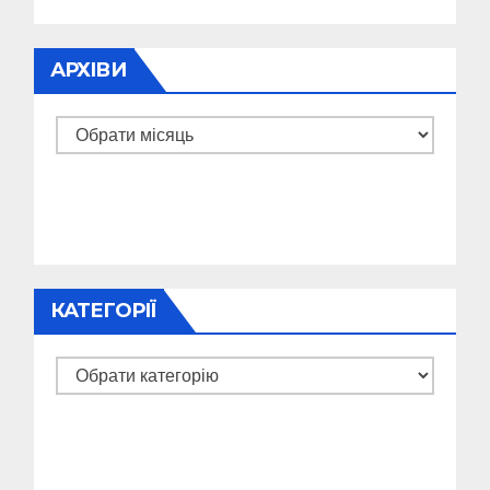
АРХІВИ
Архіви
КАТЕГОРІЇ
Категорії