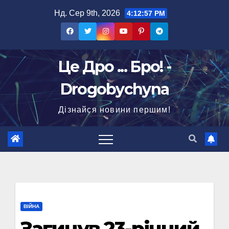
Перейти
Нд. Сер 9th, 2026
4:12:58 PM
до
вмісту
Це Дро ... Бро! -
Drogobychyna
Дізнайся новини першим!
ВІЙНА
Загинув 23-річний