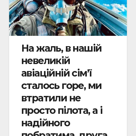
На жаль, в нашій
невеликій
авіаційній сімʼї
сталось горе, ми
втратили не
просто пілота, а і
надійного
побратима, друга,