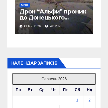
ВІЙНА
Дрон “Альфи” проник
до Донецького
аеропорту та спалив
СЕР 7, 2026
ADMIN
“Шахед” ще до запуску
КАЛЕНДАР ЗАПИСІВ
Серпень 2026
Пн
Вт
Ср
Чт
Пт
Сб
Нд
1
2