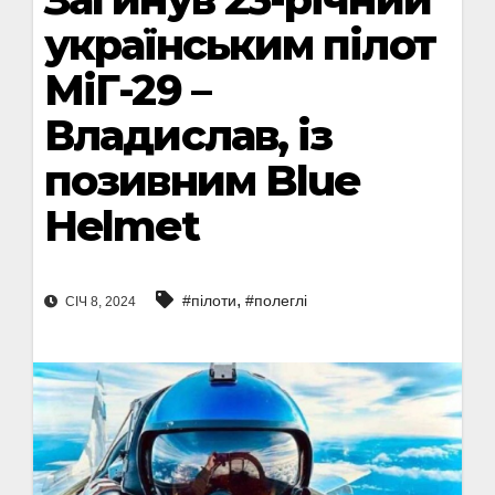
українським пілот
МіГ-29 –
Владислав, із
позивним Blue
Helmet
,
#пілоти
#полеглі
СІЧ 8, 2024