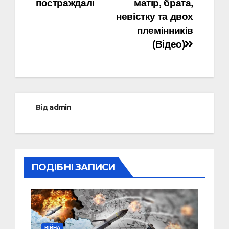
постраждалі
матір, брата,
невістку та двох
племінників
(Відео)
Від
admin
ПОДІБНІ ЗАПИСИ
ВІЙНА