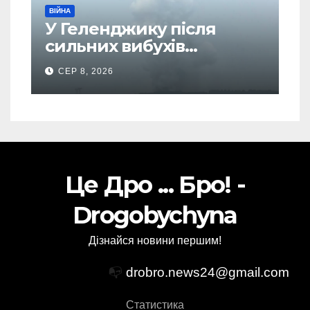
ВІЙНА
У Геленджику після
сильних вибухів
почалася масова
СЕР 8, 2026
евакуація
Це Дро ... Бро! -
Drogobychyna
Дізнайся новини першим!
📭
drobro.news24@gmail.com
Статистика