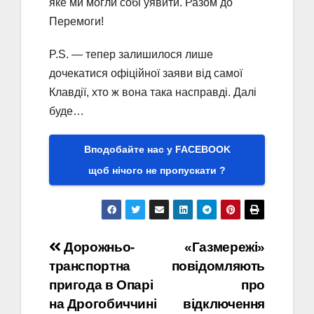
яке ми могли собі уявити. Разом до
Перемоги!
P.S. — тепер залишилося лише
дочекатися офіційної заяви від самої
Клавдії, хто ж вона така насправді. Далі
буде…
Вподобайте нас у FACEBOOK
щоб нічого не пропускати ?
Навігація
Дорожньо-
«Газмережі»
транспортна
повідомляють
записів
пригода в Опарі
про
на Дрогобиччині
відключення