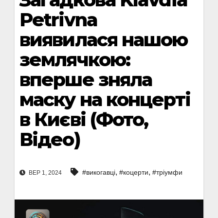
Petrivna
виявилася нашою
землячкою:
вперше зняла
маску на концерті
в Києві (Фото,
Відео)
,
,
#викогавці
#коцерти
#тріумфи
ВЕР 1, 2024