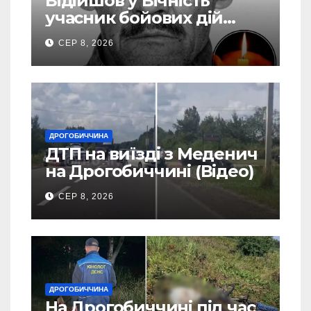
Відійшов у Вічність
учасник бойових дій
Василь Іваникович зі
СЕР 8, 2026
Станилі
ДРОГОБИЧЧИНА
ДТП на виїзді з Меденич
на Дрогобиччині (Відео)
СЕР 8, 2026
ДРОГОБИЧЧИНА
На Дрогобиччині під час