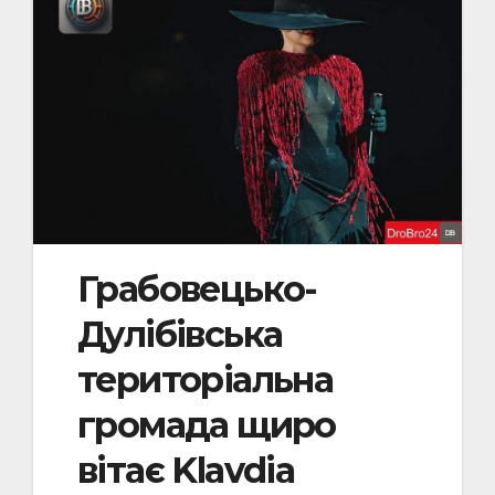
Грабовецько-
Дулібівська
територіальна
громада щиро
вітає Klavdia