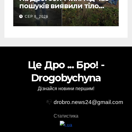
пошуків виявили тіло
зниклого чоловіка (Фото)
СЕР 8, 2026
Це Дро ... Бро! -
Drogobychyna
Дізнайся новини першим!
📭
drobro.news24@gmail.com
Статистика