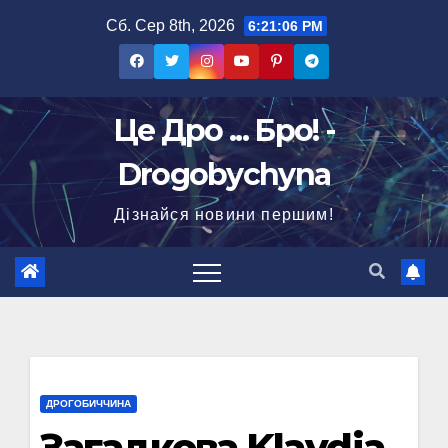
Перейти
Сб. Сер 8th, 2026
6:21:07 PM
до
вмісту
Це Дро ... Бро! -
Drogobychyna
Дізнайся новини першим!
ДРОГОБИЧЧИНА
Загадкова Klavdia