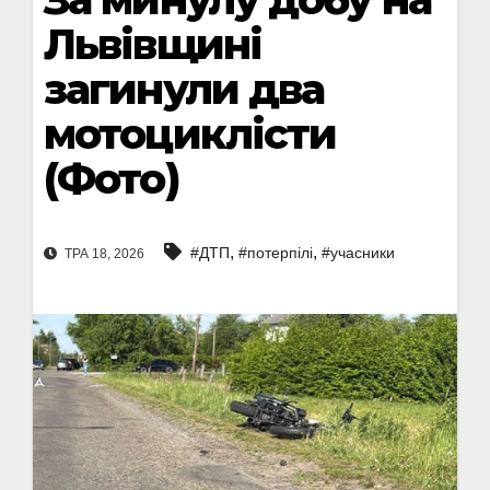
Львівщині
загинули два
мотоциклісти
(Фото)
,
,
#ДТП
#потерпілі
#учасники
ТРА 18, 2026