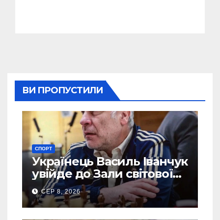
ВИ ПРОПУСТИЛИ
СПОРТ
Українець Василь Іванчук
увійде до Зали світової
шахової слави
СЕР 8, 2026