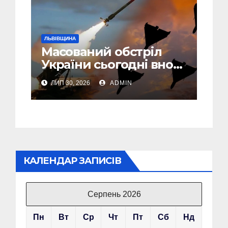
ЛЬВІВЩИНА
Масований обстріл
України сьогодні вночі:
У Львові пошкоджені
ЛИП 30, 2026
ADMIN
дві багатоповерхівки
КАЛЕНДАР ЗАПИСІВ
Серпень 2026
Пн
Вт
Ср
Чт
Пт
Сб
Нд