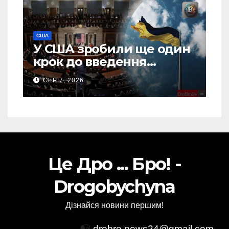
США
У США зробили ще один
крок до введення
“пекельних санкцій”
СЕР 7, 2026
проти Росії
Це Дро ... Бро! -
Drogobychyna
Дізнайся новини першим!
📭
drobro.news24@gmail.com