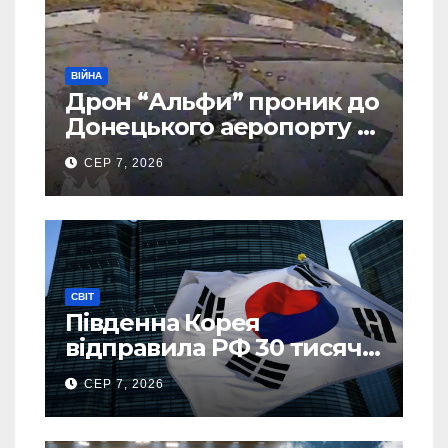
ВІЙНА
Дрон “Альфи” проник до
Донецького аеропорту та
спалив “Шахед” ще до
СЕР 7, 2026
запуску
СВІТ
Південна Корея
відправила РФ 30 тисяч
тонн авіапалива
СЕР 7, 2026