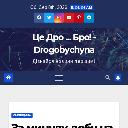
Перейти
Сб. Сер 8th, 2026
8:24:35 AM
до
вмісту
Це Дро ... Бро! -
Drogobychyna
Дізнайся новини першим!
ЛЬВІВЩИНА
За минулу добу на