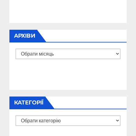
АРХІВИ
Архіви
КАТЕГОРІЇ
Категорії