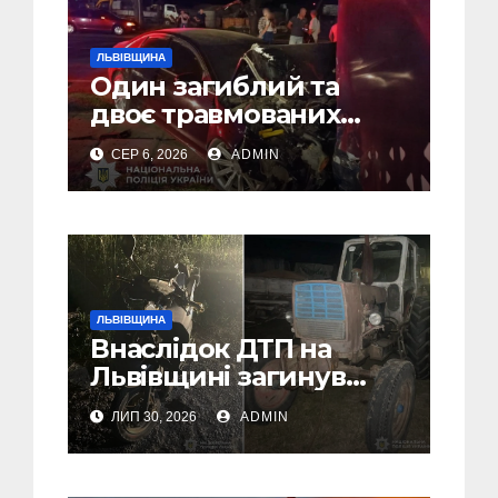
ЛЬВІВЩИНА
Один загиблий та
двоє травмованих
внаслідок ДТП на
СЕР 6, 2026
ADMIN
Самбірщині
ЛЬВІВЩИНА
Внаслідок ДТП на
Львівщині загинув
малолітній водій
ЛИП 30, 2026
ADMIN
скутера, а
неповнолітній
пасажир травмований