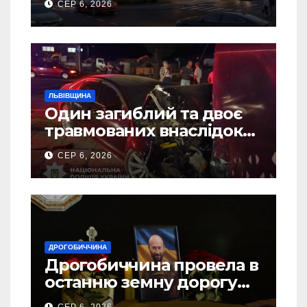
СЕР 6, 2026
ЛЬВІВЩИНА
Один загиблий та двоє
травмованих внаслідок
ДТП на Самбірщині
СЕР 6, 2026
ДРОГОБИЧЧИНА
Дрогобиччина провела в
останню земну дорогу
свого Захисника – Олега