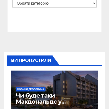
Категорії
ВИ ПРОПУСТИЛИ
НОВИНИ ДРОГОБИЧА
Чи буде таки
Макдональдс у
Дрогобичі? (Фото)