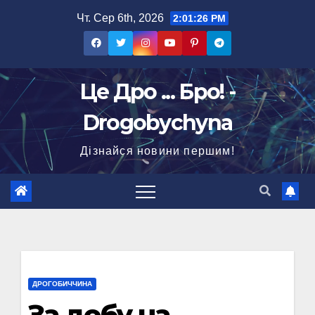
Перейти
Чт. Сер 6th, 2026
2:01:27 PM
до
вмісту
Це Дро ... Бро! -
Drogobychyna
Дізнайся новини першим!
ДРОГОБИЧЧИНА
За добу на