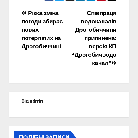
Навігація
Різка зміна
Співпраця
погоди збирає
водоканалів
записів
нових
Дрогобиччини
потерпілих на
припинена:
Дрогобиччині
версія КП
“Дрогобичводо
канал”
Від
admin
ПОДІБНІ ЗАПИСИ