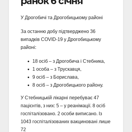
ранок 6 січня
У Дрогобичі та Дрогобицькому районі
За останню добу підтверджено 36
випадків COVID-19 у Дрогобицькому
районі:
18 осіб – з Дрогобича і Стебника,
1 особа – з Трускавця,
9 осіб – з Борислава,
8 осіб – з Дрогобицького району.
У Стебницькій лікарні перебуває 47
пацієнтів, з них: 5 – у реанімації. 8 осіб
госпіталізовано. 2 особи виписано. Із
1043 госпіталізованих вакциновані лише
72